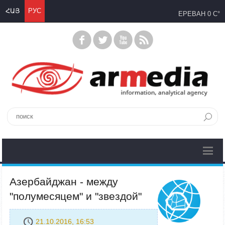
ՀԱՅ
РУС
ЕРЕВАН
0 C°
Азербайджан - между
"полумесяцем" и "звездой"
21.10.2016, 16:53