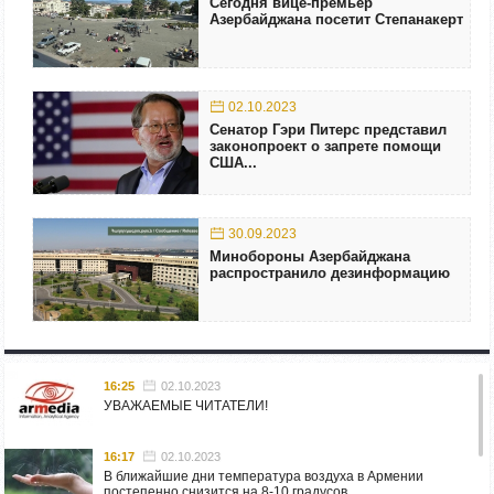
Сегодня вице-премьер
Азербайджана посетит Степанакерт
02.10.2023
Сенатор Гэри Питерс представил
законопроект о запрете помощи
США...
30.09.2023
Минобороны Азербайджана
распространило дезинформацию
16:25
02.10.2023
УВАЖАЕМЫЕ ЧИТАТЕЛИ!
16:17
02.10.2023
В ближайшие дни температура воздуха в Армении
постепенно снизится на 8-10 градусов