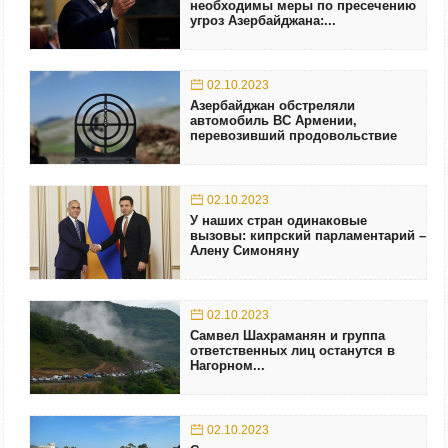
необходимы меры по пресечению
угроз Азербайджана:...
02.10.2023
Азербайджан обстреляли
автомобиль ВС Армении,
перевозивший продовольствие
02.10.2023
У наших стран одинаковые
вызовы: кипрский парламентарий –
Алену Симоняну
02.10.2023
Самвел Шахраманян и группа
ответственных лиц останутся в
Нагорном...
02.10.2023