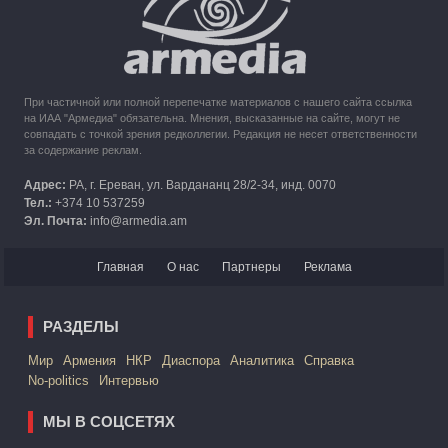
из Карабаха
При частичной или полной перепечатке материалов с нашего сайта ссылка
на ИАА "Армедиа" обязательна. Мнения, высказанные на сайте, могут не
совпадать с точкой зрения редколлегии. Редакция не несет ответственности
за содержание реклам.
Адрес:
РА, г. Ереван, ул. Вардананц 28/2-34, инд. 0070
Тел.:
+374 10 537259
Эл. Почта:
info@armedia.am
Главная
О нас
Партнеры
Реклама
РАЗДЕЛЫ
Mир
Армения
НКР
Диаспора
Аналитика
Справка
No-politics
Интервью
МЫ В СОЦСЕТЯХ