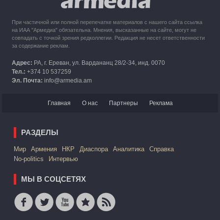
При частичной или полной перепечатке материалов с нашего сайта ссылка
на ИАА "Армедиа" обязательна. Мнения, высказанные на сайте, могут не
совпадать с точкой зрения редколлегии. Редакция не несет ответственности
за содержание реклам.
Адрес:
РА, г. Ереван, ул. Вардананц 28/2-34, инд. 0070
Тел.:
+374 10 537259
Эл. Почта:
info@armedia.am
Главная
О нас
Партнеры
Реклама
РАЗДЕЛЫ
Mир
Армения
НКР
Диаспора
Аналитика
Справка
No-politics
Интервью
МЫ В СОЦСЕТЯХ