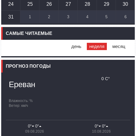
Самвел Шахраманян и группа ответственных лиц
24
25
26
27
28
29
30
останутся в Нагорном Карабахе до завершения
поисковых работ
31
1
2
3
4
5
6
11:05
02.10.2023
Очень, очень, очень полезная миссия ООН в пустыне
САМЫЕ ЧИТАЕМЫЕ
Арцах: Жан-Кристоф Бюиссон
10:43
02.10.2023
день
неделя
месяц
Сегодня вице-премьер Азербайджана посетит
Степанакерт
ПРОГНОЗ ПОГОДЫ
10:07
02.10.2023
Сенатор Гэри Питерс представил законопроект о
запрете помощи США Азербайджану
0 C°
Ереван
09:38
02.10.2023
Группа останется в Арцахе до окончания поисково-
спасательных работ: Унан Тадевосян
Влажность: %
Ветер: км/ч
20:26
30.09.2023
По состоянию на 18:00 в Армении уже находятся 100 480
вынужденных переселенцев из Нагорного Карабаха
0°
0°
0°
0°
09.08.2026
10.08.2026
19:54
30.09.2023