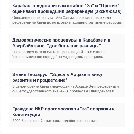
Карабах: представители штабов "За" и "Против"
оценивают прошедший референдум (эксклюзив)
Оппозиционный депутат Айк Ханумян считает, что в ходе
референдума были использованы административные ресурсы.
Демократические процедуры в Карабахе и в
Азербайджане: "две большие разницы"
Референдум можно считать "репетицией" того самого
"волеизъявления народа" по мадридским принципам.
Элени Теохарус: "Здесь в Арцахе я вижу
развитие и процветание"
В целом оценка была следующей - в Арцахе 3-ий референдум
общегосударственного значения прошел без инцидентов и...
Граждане НКР проголосовали "за" поправки к
Конституции
2202 бюллетеней признаны недействительными.