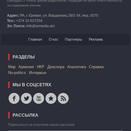
совпадать с точкой зрения редколлегии. Редакция не несет ответственности
за содержание реклам.
Адрес:
РА, г. Ереван, ул. Вардананц 28/2-34, инд. 0070
Тел.:
+374 10 537259
Эл. Почта:
info@armedia.am
Главная
О нас
Партнеры
Реклама
РАЗДЕЛЫ
Mир
Армения
НКР
Диаспора
Аналитика
Справка
No-politics
Интервью
МЫ В СОЦСЕТЯХ
РАССЫЛКА
Подписаться на получение наших рассылок