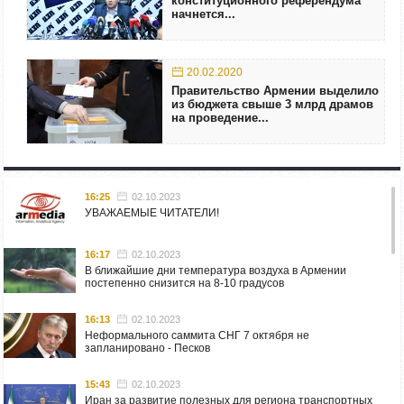
конституционного референдума
начнется...
20.02.2020
Правительство Армении выделило
из бюджета свыше 3 млрд драмов
на проведение...
16:25
02.10.2023
УВАЖАЕМЫЕ ЧИТАТЕЛИ!
16:17
02.10.2023
В ближайшие дни температура воздуха в Армении
постепенно снизится на 8-10 градусов
16:13
02.10.2023
Неформального саммита СНГ 7 октября не
запланировано - Песков
15:43
02.10.2023
Иран за развитие полезных для региона транспортных