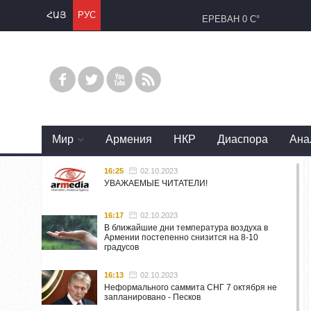
ՀԱՅ
РУС
ЕРЕВАН
0 C°
Mир
Армения
НКР
Диаспора
Ана
16:25
02.10.2023
УВАЖАЕМЫЕ ЧИТАТЕЛИ!
16:17
02.10.2023
В ближайшие дни температура воздуха в
Армении постепенно снизится на 8-10
градусов
16:13
02.10.2023
Неформального саммита СНГ 7 октября не
запланировано - Песков