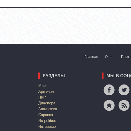
Главная
О нас
Парт
РАЗДЕЛЫ
МЫ В СОЦ
Mир
Армения
НКР
Диаспора
Аналитика
Справка
No-politics
Интервью