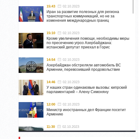
15:43
02.10.2023
Иран за развитие полезных для региона
транспортных коммуникаций, но не за
изменения международных границ
15:10
02.10.2023
Кроме увеличения помощи, необходимы меры
по пресечению угроз Азербайджана:
испанский депутат приехал в Горис
14:54
02.10.2023
Азербайджан обстреляли автомобиль ВС
Армении, перевозивший продовольствие
14:46
02.10.2023
У наших стран одинаковые вызовы: кипрский
парламентарий – Алену Симоняну
12:00
02.10.2023
Министр иностранных дел Франции посетит
Армению
11:30
02.10.2023
Самвел Шахраманян и группа ответственных
лиц останутся в Нагорном Карабахе до