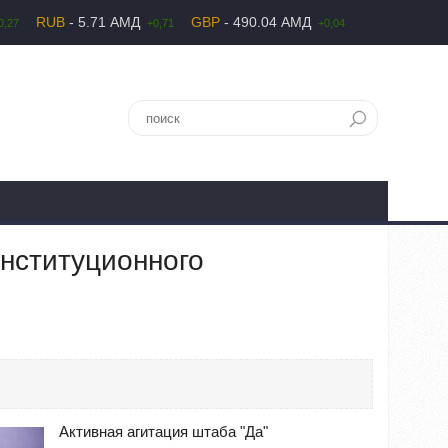
RUB
- 5.71 АМД
GBP
- 490.04 АМД
0,27
+0,71
+0,04
онституционного
Активная агитация штаба "Да"