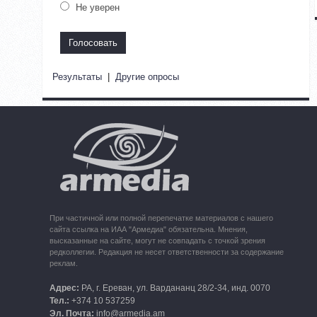
Не уверен
Результаты
|
Другие опросы
При частичной или полной перепечатке материалов с нашего
сайта ссылка на ИАА "Армедиа" обязательна. Мнения,
высказанные на сайте, могут не совпадать с точкой зрения
редколлегии. Редакция не несет ответственности за содержание
реклам.
Адрес:
РА, г. Ереван, ул. Вардананц 28/2-34, инд. 0070
Тел.:
+374 10 537259
Эл. Почта:
info@armedia.am