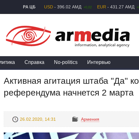
USD
- 396.02 АМД
EUR
- 431.27 АМД
РА ЦБ
+0,02
+
литика
Справка
No-politics
Интервью
Активная агитация штаба "Да" к
референдума начнется 2 марта
26.02.2020, 14:31
Армения