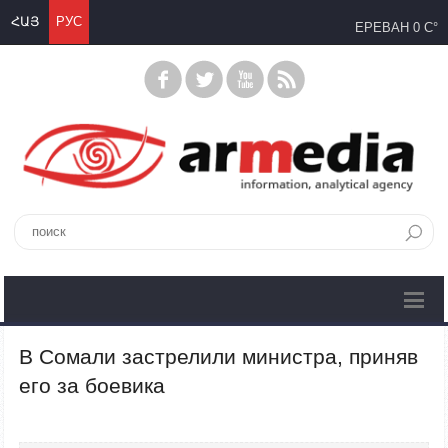
ՀԱՅ
РУС
ЕРЕВАН
0 C°
В Сомали застрелили министра, приняв
его за боевика