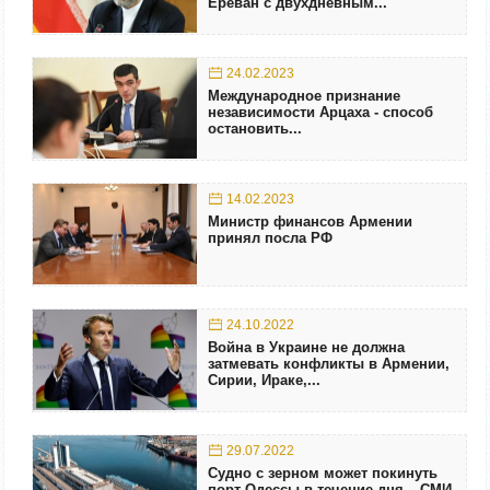
Ереван с двухдневным...
24.02.2023
Международное признание
независимости Арцаха - способ
остановить...
14.02.2023
Министр финансов Армении
принял посла РФ
24.10.2022
Война в Украине не должна
затмевать конфликты в Армении,
Сирии, Ираке,...
29.07.2022
Судно с зерном может покинуть
порт Одессы в течение дня – СМИ