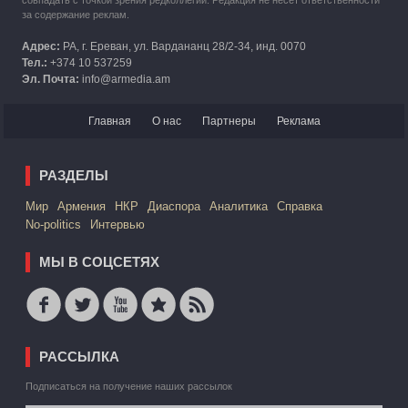
совпадать с точкой зрения редколлегии. Редакция не несет ответственности
за содержание реклам.
Адрес:
РА, г. Ереван, ул. Вардананц 28/2-34, инд. 0070
Тел.:
+374 10 537259
Эл. Почта:
info@armedia.am
Главная
О нас
Партнеры
Реклама
РАЗДЕЛЫ
Mир
Армения
НКР
Диаспора
Аналитика
Справка
No-politics
Интервью
МЫ В СОЦСЕТЯХ
РАССЫЛКА
Подписаться на получение наших рассылок