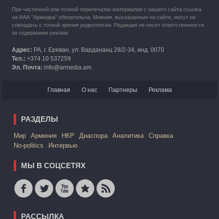
При частичной или полной перепечатке материалов с нашего сайта ссылка
на ИАА "Армедиа" обязательна. Мнения, высказанные на сайте, могут не
совпадать с точкой зрения редколлегии. Редакция не несет ответственности
за содержание реклам.
Адрес:
РА, г. Ереван, ул. Вардананц 28/2-34, инд. 0070
Тел.:
+374 10 537259
Эл. Почта:
info@armedia.am
Главная
О нас
Партнеры
Реклама
РАЗДЕЛЫ
Mир
Армения
НКР
Диаспора
Аналитика
Справка
No-politics
Интервью
МЫ В СОЦСЕТЯХ
РАССЫЛКА