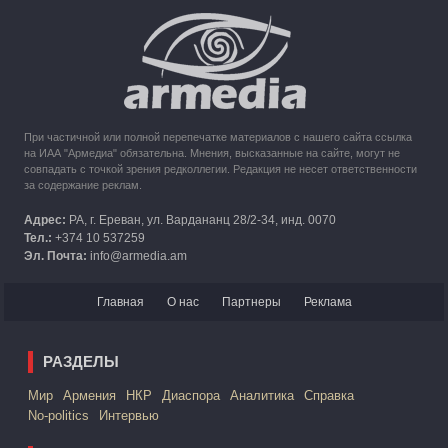
10:49
30.09.2023
Кипр рассматривает возможность размещения беженцев
из Карабаха
При частичной или полной перепечатке материалов с нашего сайта ссылка
на ИАА "Армедиа" обязательна. Мнения, высказанные на сайте, могут не
совпадать с точкой зрения редколлегии. Редакция не несет ответственности
за содержание реклам.
Адрес:
РА, г. Ереван, ул. Вардананц 28/2-34, инд. 0070
Тел.:
+374 10 537259
Эл. Почта:
info@armedia.am
Главная
О нас
Партнеры
Реклама
РАЗДЕЛЫ
Mир
Армения
НКР
Диаспора
Аналитика
Справка
No-politics
Интервью