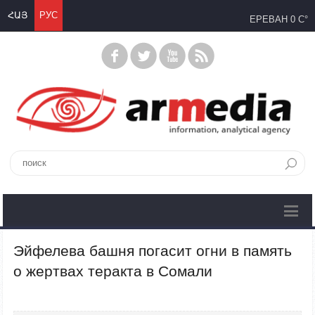
ՀԱՅ
РУС
ЕРЕВАН
0 C°
Эйфелева башня погасит огни в память
о жертвах теракта в Сомали