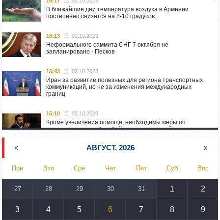
16:17
02.10.2023
В ближайшие дни температура воздуха в Армении
постепенно снизится на 8-10 градусов
16:13
02.10.2023
Неформального саммита СНГ 7 октября не
запланировано - Песков
15:43
02.10.2023
Иран за развитие полезных для региона транспортных
коммуникаций, но не за изменения международных
границ
15:10
02.10.2023
Кроме увеличения помощи, необходимы меры по
пресечению угроз Азербайджана: испанский депутат
приехал в Горис
«
АВГУСТ, 2026
»
14:54
02.10.2023
Азербайджан обстреляли автомобиль ВС Армении,
Пон
Вто
Сре
Чет
Пят
Суб
Вос
перевозивший продовольствие
1
2
27
28
29
30
31
14:46
02.10.2023
У наших стран одинаковые вызовы: кипрский
парламентарий – Алену Симоняну
3
4
5
6
7
8
9