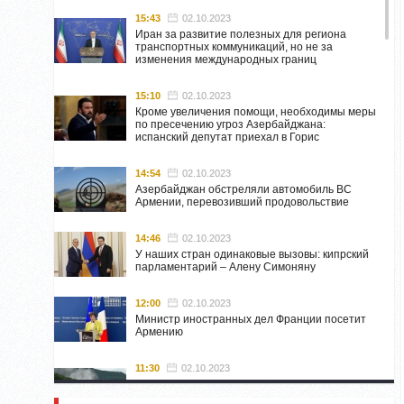
15:43
02.10.2023
Иран за развитие полезных для региона
транспортных коммуникаций, но не за
изменения международных границ
15:10
02.10.2023
Кроме увеличения помощи, необходимы меры
по пресечению угроз Азербайджана:
испанский депутат приехал в Горис
14:54
02.10.2023
Азербайджан обстреляли автомобиль ВС
Армении, перевозивший продовольствие
14:46
02.10.2023
У наших стран одинаковые вызовы: кипрский
парламентарий – Алену Симоняну
12:00
02.10.2023
Министр иностранных дел Франции посетит
Армению
11:30
02.10.2023
Самвел Шахраманян и группа ответственных
лиц останутся в Нагорном Карабахе до