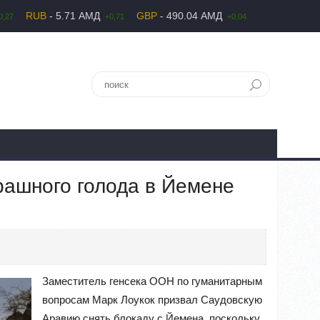
RUB
- 5.71 АМД
GBP
- 490.04 АМД
0,27
+0,71
+0,04
рашного голода в Йемене
Заместитель генсека ООН по гуманитарным
вопросам Марк Лоукок призвал Саудовскую
Аравию снять блокаду с Йемена, поскольку