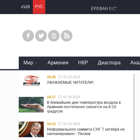
ՀԱՅ
РУС
ЕРЕВАН
0 C°
Mир
Армения
НКР
Диаспора
Ана
16:25
02.10.2023
УВАЖАЕМЫЕ ЧИТАТЕЛИ!
16:17
02.10.2023
В ближайшие дни температура воздуха в
Армении постепенно снизится на 8-10
градусов
16:13
02.10.2023
Неформального саммита СНГ 7 октября не
запланировано - Песков