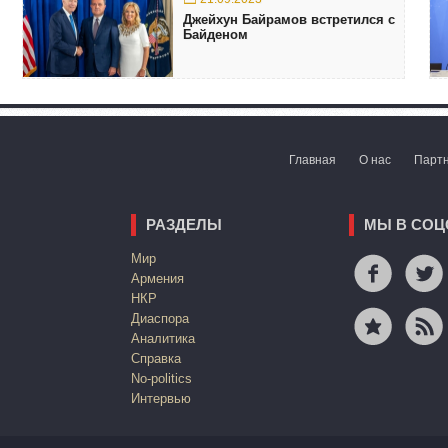
Джейхун Байрамов встретился с
Байденом
Главная
О нас
Парт
РАЗДЕЛЫ
МЫ В СОЦ
Mир
Армения
НКР
Диаспора
Аналитика
Справка
No-politics
Интервью