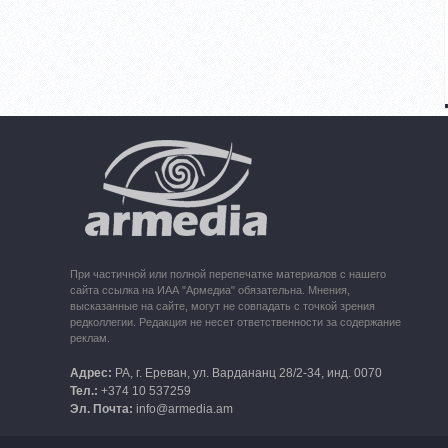
При частичной или полной перепечатке материалов с нашего
сайта ссылка на ИАА "Армедиа" обязательна. Мнения,
высказанные на сайте, могут не совпадать с точкой зрения
редколлегии. Редакция не несет ответственности за содержание
реклам.
Адрес:
РА, г. Ереван, ул. Вардананц 28/2-34, инд. 0070
Тел.:
+374 10 537259
Эл. Почта:
info@armedia.am