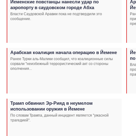
Йеменские повстанцы нанесли удар по
Ар
аэропорту в саудовском городе Абха
Йе
Власти Саудовской Аравии пока не подтвердили это
Ран
сообщение.
при
пре
Арабская коалиция начала операцию в Йемене
Йе
по
Ранее Турки аль-Малики сообщил, что коалиционные силы
сорвали "неизбежный террористический акт со стороны
Вла
ополчения...
про
пра
Трамп обвинил Эр-Рияд в неумелом
использовании оружия в Йемене
По словам Трампа, данный инцидент является "ужасной
трагедией".