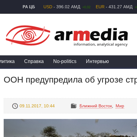
USD
- 396.02 АМД
EUR
- 431.27 АМД
РА ЦБ
+0,02
+
литика
Справка
No-politics
Интервью
ООН предупредила об угрозе ст
09.11.2017, 10:44
Ближний Восток
,
Mир