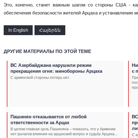
Это, конечно, станет важным шагом со стороны США - к
обеспечения безопасности жителей Арцаха и устанавлению ми
In English
Հայերեն
ДРУГИЕ МАТЕРИАЛЫ ПО ЭТОЙ ТЕМЕ
ВС Азербайджана нарушили режим
Ни
прекращения огня: минобороны Арцаха
с 
С армянской стороны потерь нет.
Пр
пос
про
Пашинян отказывается от любой
ВС
ответственности за Арцах
пр
ли
В целом главная цель Пашиняна – показать, что у Армении
нет рычагов влияния на арцахский вопрос и судьбу Арцаха....
С а