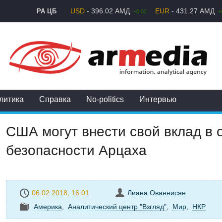
USD
- 396.02 АМД
EUR
- 431.27 АМД
РА ЦБ
+0,02
+
литика
Справка
No-politics
Интервью
США могут внести свой вклад в 
безопасности Арцаха
06.02.2018, 16:01
Лиана Ованнисян
Америка
,
Аналитический центр "Взгляд"
,
Mир
,
НКР