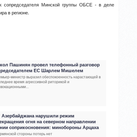
ак сопредседателя Минской группы ОБСЕ - в деле
ра в регионе.
кол Пашинян провел телефонный разговор
председателем ЕС Шарлем Мишелем
емьер-министр выразил обеспокоенность нарастающей в
леднее время агрессивной риторикой и
вокационными...
 Азербайджана нарушили режим
екращения огня на северном направлении
нии соприкосновения: минобороны Арцаха
рмянской стороны потерь нет