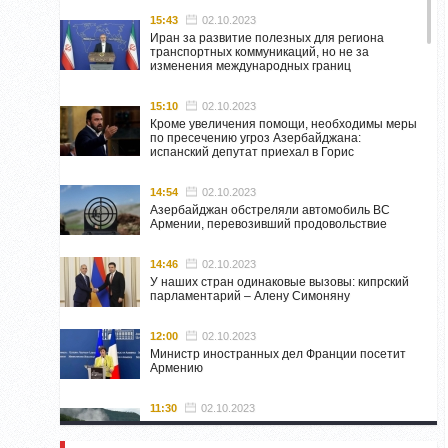
15:43
02.10.2023
Иран за развитие полезных для региона
транспортных коммуникаций, но не за
изменения международных границ
15:10
02.10.2023
Кроме увеличения помощи, необходимы меры
по пресечению угроз Азербайджана:
испанский депутат приехал в Горис
14:54
02.10.2023
Азербайджан обстреляли автомобиль ВС
Армении, перевозивший продовольствие
14:46
02.10.2023
У наших стран одинаковые вызовы: кипрский
парламентарий – Алену Симоняну
12:00
02.10.2023
Министр иностранных дел Франции посетит
Армению
11:30
02.10.2023
Самвел Шахраманян и группа ответственных
лиц останутся в Нагорном Карабахе до