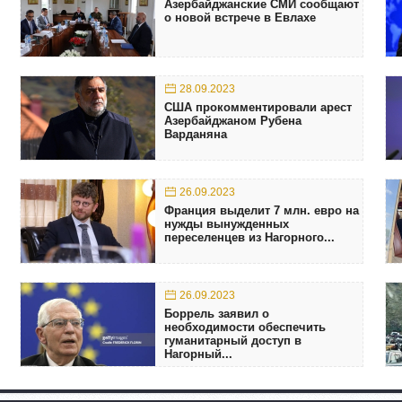
Азербайджанские СМИ сообщают
о новой встрече в Евлахе
28.09.2023
США прокомментировали арест
Азербайджаном Рубена
Варданяна
26.09.2023
Франция выделит 7 млн. евро на
нужды вынужденных
переселенцев из Нагорного...
26.09.2023
Боррель заявил о
необходимости обеспечить
гуманитарный доступ в
Нагорный...