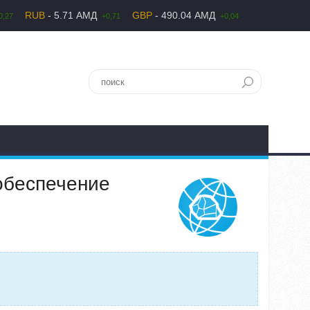
RUB
- 5.71 АМД
GBP
- 490.04 АМД
0,27
+0,71
+0,04
обеспечение