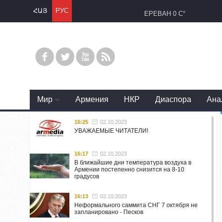
ՀԱՅ
РУС
ЕРЕВАН
0 C°
Mир
Армения
НКР
Диаспора
Ана
16:25
02.10.2023
УВАЖАЕМЫЕ ЧИТАТЕЛИ!
16:17
02.10.2023
В ближайшие дни температура воздуха в
Армении постепенно снизится на 8-10
градусов
16:13
02.10.2023
Неформального саммита СНГ 7 октября не
запланировано - Песков