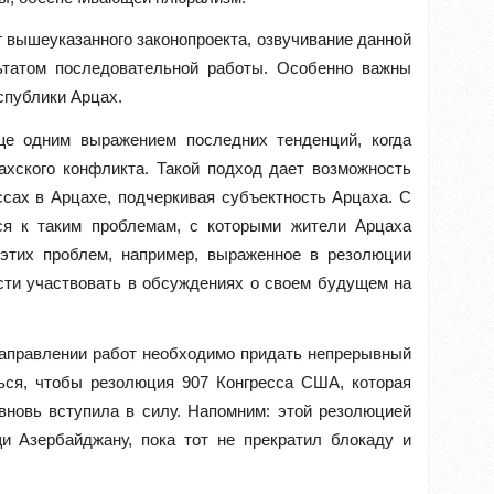
г вышеуказанного законопроекта, озвучивание данной
ьтатом последовательной работы. Особенно важны
спублики Арцах.
е одним выражением последних тенденций, когда
ахского конфликта. Такой подход дает возможность
сах в Арцахе, подчеркивая субъектность Арцаха. С
ься к таким проблемам, с которыми жители Арцаха
 этих проблем, например, выраженное в резолюции
сти участвовать в обсуждениях о своем будущем на
аправлении работ необходимо придать непрерывный
ться, чтобы резолюция 907 Конгресса США, которая
 вновь вступила в силу. Напомним: этой резолюцией
и Азербайджану, пока тот не прекратил блокаду и