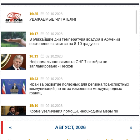
16:25
02.10.2023
УВАЖАЕМЫЕ ЧИТАТЕЛИ!
16:17
02.10.2023
В ближайшие дни температура воздуха в Армении
постепенно снизится на 8-10 градусов
16:13
02.10.2023
Неформального саммита СНГ 7 октября не
запланировано - Песков
15:43
02.10.2023
Иран за развитие полезных для региона транспортных
коммуникаций, но не за изменения международных
границ
15:10
02.10.2023
Кроме увеличения помощи, необходимы меры по
пресечению угроз Азербайджана: испанский депутат
приехал в Горис
«
АВГУСТ, 2026
»
14:54
02.10.2023
Азербайджан обстреляли автомобиль ВС Армении,