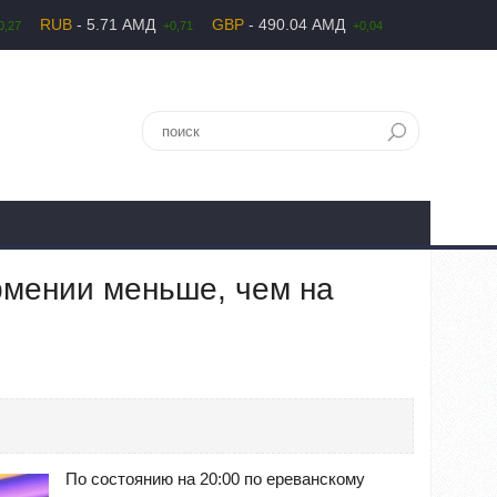
RUB
- 5.71 АМД
GBP
- 490.04 АМД
0,27
+0,71
+0,04
рмении меньше, чем на
По состоянию на 20:00 по ереванскому