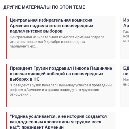
ДРУГИЕ МАТЕРИАЛЫ ПО ЭТОЙ ТЕМЕ
Центральная избирательная комиссия
Ир
Армении подвела итоги внеочередных
Ар
парламентских выборов
Гас
но
Центральная избирательная комиссия Армении подвела
меж
итоги состоявшихся 9 декабря внеочередных
парламентских...
Президент Грузии поздравил Никола Пашиняна
БД
с впечатляющей победой на внеочередных
не
выборах в НС
Не
выб
"Президент Грузии пожелал Пашиняну успехов в проведении
реформ в Армении и выразил надежду, что дружеские
отношения...
"Родина усиливается, а ее история создается
каждодневным кропотливым трудом всех
нас": президент Армении