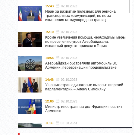
15:43
02.10.2023
Иран за развитие полезных для региона
транспортных коммуникаций, но не за
изменения международных границ
15:10
02.10.2023
Кроме увеличения помощи, необходимы меры
по пресечению угроз Азербайджана:
испанский депутат приехал в Горис
14:54
02.10.2023
Азербайджан обстреляли автомобиль ВС
Армении, перевозивший продовольствие
14:46
02.10.2023
У наших стран одинаковые вызовы: кипрский
парламентарий – Алену Симоняну
12:00
02.10.2023
Министр иностранных дел Франции посетит
Армению
11:30
02.10.2023
Самвел Шахраманян и группа ответственных
лиц останутся в Нагорном Карабахе до