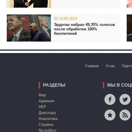
15.05.2023
Эрдоган набрал 49,35% голосов
после обработки 100%
бюллетеней
Главная
О нас
Парт
РАЗДЕЛЫ
МЫ В СОЦ
Mир
Армения
НКР
Диаспора
Аналитика
Справка
No-politics