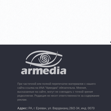
При частичной или полной перепечатке материалов с нашего
сайта ссылка на ИАА "Армедиа" обязательна. Мнения,
высказанные на сайте, могут не совпадать с точкой зрения
редколлегии. Редакция не несет ответственности за содержание
реклам.
Адрес:
РА, г. Ереван, ул. Вардананц 28/2-34, инд. 0070