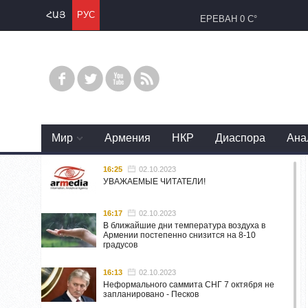
ՀԱՅ
РУС
ЕРЕВАН
0 C°
Mир
Армения
НКР
Диаспора
Ана
16:25
02.10.2023
УВАЖАЕМЫЕ ЧИТАТЕЛИ!
16:17
02.10.2023
В ближайшие дни температура воздуха в
Армении постепенно снизится на 8-10
градусов
16:13
02.10.2023
Неформального саммита СНГ 7 октября не
запланировано - Песков