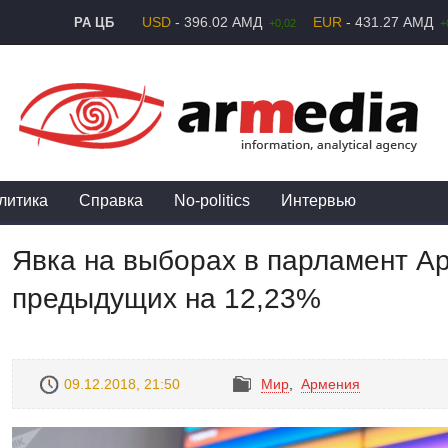
USD
- 396.02 АМД
EUR
- 431.27 АМД
РА ЦБ
+0,02
+
литика
Справка
No-politics
Интервью
Явка на выборах в парламент А
предыдущих на 12,23%
09.12.2018, 21:50
Mир
,
Армения