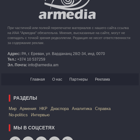
При частичной или полной перепечатке материалов с нашего сайта ссылка
на ИАА "Армедиа" обязательна. Мнения, высказанные на сайте, могут не
совпадать с точкой зрения редколлегии. Редакция не несет ответственности
за содержание реклам.
Адрес:
РА, г. Ереван, ул. Вардананц 28/2-34, инд. 0070
Тел.:
+374 10 537259
Эл. Почта:
info@armedia.am
Главная
О нас
Партнеры
Реклама
РАЗДЕЛЫ
Mир
Армения
НКР
Диаспора
Аналитика
Справка
No-politics
Интервью
МЫ В СОЦСЕТЯХ