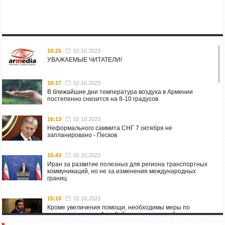
16:25
02.10.2023
УВАЖАЕМЫЕ ЧИТАТЕЛИ!
16:17
02.10.2023
В ближайшие дни температура воздуха в Армении
постепенно снизится на 8-10 градусов
16:13
02.10.2023
Неформального саммита СНГ 7 октября не
запланировано - Песков
15:43
02.10.2023
Иран за развитие полезных для региона транспортных
коммуникаций, но не за изменения международных
границ
15:10
02.10.2023
Кроме увеличения помощи, необходимы меры по
пресечению угроз Азербайджана: испанский депутат
приехал в Горис