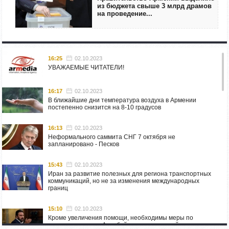
из бюджета свыше 3 млрд драмов
на проведение...
16:25
02.10.2023
УВАЖАЕМЫЕ ЧИТАТЕЛИ!
16:17
02.10.2023
В ближайшие дни температура воздуха в Армении
постепенно снизится на 8-10 градусов
16:13
02.10.2023
Неформального саммита СНГ 7 октября не
запланировано - Песков
15:43
02.10.2023
Иран за развитие полезных для региона транспортных
коммуникаций, но не за изменения международных
границ
15:10
02.10.2023
Кроме увеличения помощи, необходимы меры по
пресечению угроз Азербайджана: испанский депутат