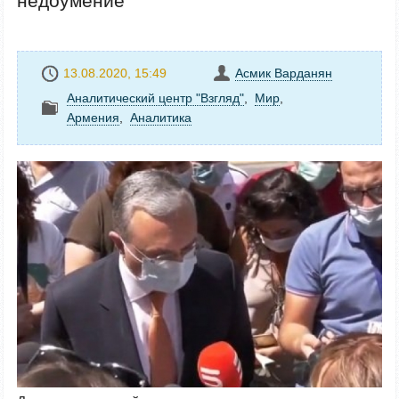
недоумение
13.08.2020, 15:49
Асмик Варданян
Аналитический центр "Взгляд"
,
Mир
,
Армения
,
Аналитика