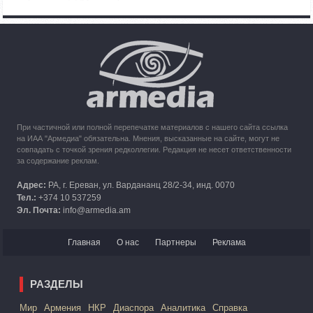
Азербайджана
10:49
30.09.2023
Кипр рассматривает возможность размещения беженцев
из Карабаха
При частичной или полной перепечатке материалов с нашего сайта ссылка
на ИАА "Армедиа" обязательна. Мнения, высказанные на сайте, могут не
совпадать с точкой зрения редколлегии. Редакция не несет ответственности
за содержание реклам.
Адрес:
РА, г. Ереван, ул. Вардананц 28/2-34, инд. 0070
Тел.:
+374 10 537259
Эл. Почта:
info@armedia.am
Главная
О нас
Партнеры
Реклама
РАЗДЕЛЫ
Mир
Армения
НКР
Диаспора
Аналитика
Справка