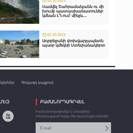
02.10.2023
Սամվել Շահրամանյանն ու մի
խումբ պատասխանատուներ
կմնան ԼՂ-ում՝ մինչև...
02.10.2023
Ադրբեջանի փոխվարչապետն
այսօր կմեկնի Ստեփանակերտ
նկերներ
Գովազդ կայքում
 ՄԵԶ
ԲԱԺԱՆՈՐԴԱԳՐՎԵԼ
Բաժանորդագրվեք և առաջինը
տեղեկացված եղեք մեր թարմացումներին