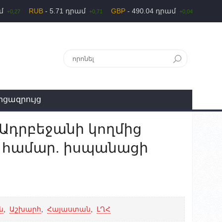
ամ
RUB
- 5.71 դրամ
GBP
- 490.04 դրամ
+0,27
+0,71
+0,04
րցազրույց
 Ադրբեջանի կողմից
ւ համար. իսպանացի
ն
,
Աշխարհ
,
Հայաստան
,
ԼՂՀ