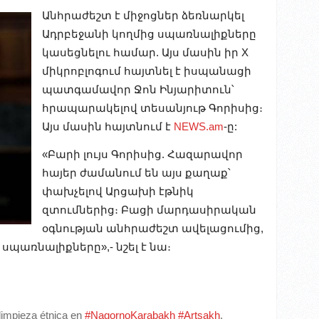
Անհրաժեշտ է միջոցներ ձեռնարկել
Ադրբեջանի կողմից սպառնալիքները
կասեցնելու համար. Այս մասին իր X
միկրոբլոգում հայտնել է իսպանացի
պատգամավոր Ջոն Ինյարիտուն՝
հրապարակելով տեսանյութ Գորիսից։
Այս մասին հայտնում է
NEWS.am
-ը:
«Բարի լույս Գորիսից. Հազարավոր
հայեր ժամանում են այս քաղաք՝
փախչելով Արցախի էթնիկ
զտումներից։ Բացի մարդասիրական
օգնության անհրաժեշտ ավելացումից,
պառնալիքները»,- նշել է նա։
limpieza étnica en
#NagornoKarabakh
#Artsakh
.