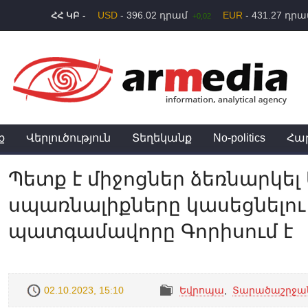
USD
- 396.02 դրամ
EUR
- 431.27 դր
ՀՀ ԿԲ -
+0,02
ք
Վերլուծություն
Տեղեկանք
No-politics
Հա
Պետք է միջոցներ ձեռնարկել
սպառնալիքները կասեցնելո
պատգամավորը Գորիսում է
02.10.2023, 15:10
Եվրոպա
,
Տարածաշրջա