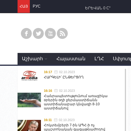
ՀԱՅ
РУС
ԵՐԵՎԱՆ
0 C°
Աշխարհ
Հայաստան
ԼՂՀ
Սփյուռ
16:17
02.10.2023
ՀԱՐԳԵԼԻ՛ ԸՆԹԵՐՑՈՂ
16:16
02.10.2023
Հանրապետությունում առաջիկա
օրերին օդի ջերմաստիճանն
աստիճանաբար կնվազի 8-10
աստիճանով
16:11
02.10.2023
Հոկտեմբերի 7-ին ԱՊՀ-ի ոչ
պաշտոնական գագաթնաժողով