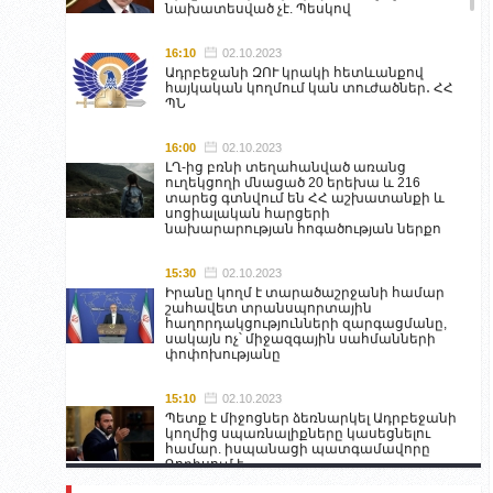
նախատեսված չէ. Պեսկով
16:10
02.10.2023
Ադրբեջանի ԶՈՒ կրակի հետևանքով
հայկական կողմում կան տուժածներ․ ՀՀ
ՊՆ
16:00
02.10.2023
ԼՂ-ից բռնի տեղահանված առանց
ուղեկցողի մնացած 20 երեխա և 216
տարեց գտնվում են ՀՀ աշխատանքի և
սոցիալական հարցերի
նախարարության հոգածության ներքո
15:30
02.10.2023
Իրանը կողմ է տարածաշրջանի համար
շահավետ տրանսպորտային
հաղորդակցությունների զարգացմանը,
սակայն ոչ՝ միջազգային սահմանների
փոփոխությանը
15:10
02.10.2023
Պետք է միջոցներ ձեռնարկել Ադրբեջանի
կողմից սպառնալիքները կասեցնելու
համար. իսպանացի պատգամավորը
Գորիսում է