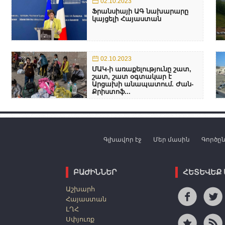
02.10.2023
Ֆրանսիայի ԱԳ նախարարը
կայցելի Հայաստան
02.10.2023
ՄԱԿ-ի առաքելությունը շատ,
շատ, շատ օգտակար է
Արցախի անապատում. Ժան-
Քրիստոֆ...
Գլխավոր էջ
Մեր մասին
Գործը
ԲԱԺԻՆՆԵՐ
ՀԵՏԵՎԵՔ
Աշխարհ
Հայաստան
ԼՂՀ
Սփյուռք