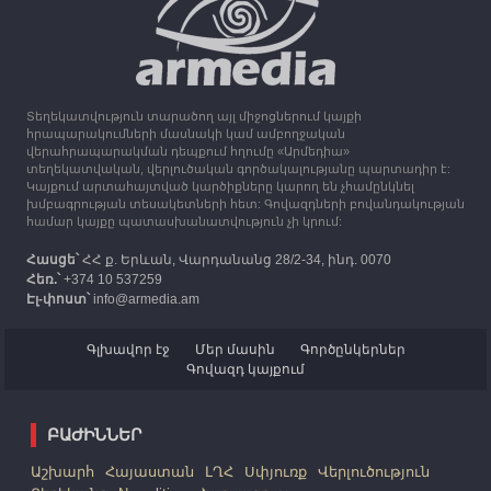
13:16
30.09.2023
Միացյալ Թագավորությունը 1 միլիոն ֆունտ
ստեռլինգ կհատկացնի՝ աջակցելու Լեռնային
Ղարաբաղից բռնի տեղահանվածներին
Տեղեկատվություն տարածող այլ միջոցներում կայքի
12:25
30.09.2023
հրապարակումների մասնակի կամ ամբողջական
Հայաստան է ժամանել բռնի տեղահանված 100
վերահրապարակման դեպքում հղումը «Արմեդիա»
հազար 417 արցախցի
տեղեկատվական, վերլուծական գործակալությանը պարտադիր է:
Կայքում արտահայտված կարծիքները կարող են չհամընկնել
խմբագրության տեսակետների հետ: Գովազդների բովանդակության
համար կայքը պատասխանատվություն չի կրում:
Հասցե՝
ՀՀ ք. Երևան, Վարդանանց 28/2-34, ինդ. 0070
Հեռ.՝
+374 10 537259
Էլ-փոստ՝
info@armedia.am
Գլխավոր էջ
Մեր մասին
Գործընկերներ
Գովազդ կայքում
ԲԱԺԻՆՆԵՐ
Աշխարհ
Հայաստան
ԼՂՀ
Սփյուռք
Վերլուծություն