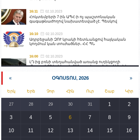
16:11
02.10.2023
Հոկտեմբերի 7-ին ԱՊՀ-ի ոչ պաշտոնական
գագաթնաժողով նախատեսված չէ. Պեսկով
16:10
02.10.2023
Ադրբեջանի ԶՈՒ կրակի հետևանքով հայկական
կողմում կան տուժածներ․ ՀՀ ՊՆ
16:00
02.10.2023
ԼՂ-ից բռնի տեղահանված առանց ուղեկցողի
մնացած 20 երեխա և 216 տարեց գտնվում են ՀՀ
աշխատանքի և սոցիալական հարցերի
նախարարության հոգածության ներքո
«
ՕԳՈՍՏՈՍ, 2026
»
15:30
02.10.2023
Երկ
Երե
Չոր
Հին
Ուր
Շաբ
Կիր
Իրանը կողմ է տարածաշրջանի համար շահավետ
տրանսպորտային հաղորդակցությունների
զարգացմանը, սակայն ոչ՝ միջազգային
1
2
27
28
29
30
31
սահմանների փոփոխությանը
3
4
5
6
7
8
9
15:10
02.10.2023
Պետք է միջոցներ ձեռնարկել Ադրբեջանի կողմից
սպառնալիքները կասեցնելու համար. իսպանացի
10
11
12
13
14
15
16
պատգամավորը Գորիսում է