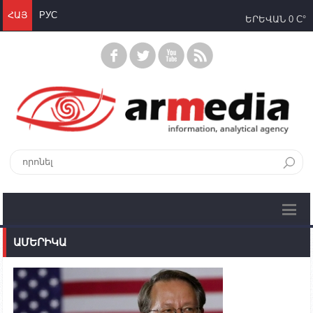
ՀԱՅ
РУС
ԵՐԵՎԱՆ
0 C°
ԱՄԵՐԻԿԱ