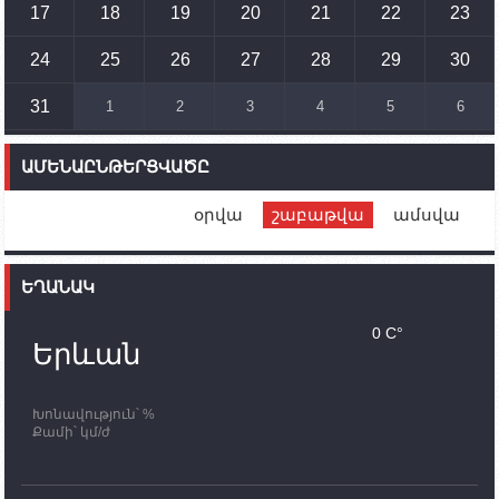
17
18
19
20
21
22
23
14:54
02.10.2023
Ադրբեջանի ԶՈՒ-ն կրակ է բացել Կութի հատվածում
տեղակայված հայկական դիրքերի անձնակազմի
24
25
26
27
28
29
30
համար սնունդ տեղափոխող մեքենայի
ուղղությամբ
31
1
2
3
4
5
6
14:46
02.10.2023
Մեր երկրները միևնույն մարտահրավերներն
ԱՄԵՆԱԸՆԹԵՐՑՎԱԾԸ
ունեն. կիպրոսցի խորհրդարանականը՝ Ալեն
Սիմոնյանին
օրվա
շաբաթվա
ամսվա
12:00
02.10.2023
Ֆրանսիայի ԱԳ նախարարը կայցելի Հայաստան
ԵՂԱՆԱԿ
11:30
02.10.2023
Սամվել Շահրամանյանն ու մի խումբ
0 C°
պատասխանատուներ կմնան ԼՂ-ում՝ մինչև
Երևան
որոնողափրկարարական աշխատանքների
ավարտը
Խոնավություն՝ %
11:03
02.10.2023
Քամի՝ կմ/ժ
ՄԱԿ-ի առաքելությունը շատ, շատ, շատ օգտակար
է Արցախի անապատում. Ժան-Քրիստոֆ Բյուսոն
10:43
02.10.2023