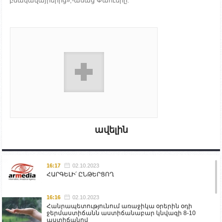
բնակավայրերից»,-ասաց Փաուերը:
ավելին
16:17
02.10.2023
ՀԱՐԳԵԼԻ՛ ԸՆԹԵՐՑՈՂ
16:16
02.10.2023
Հանրապետությունում առաջիկա օրերին օդի
ջերմաստիճանն աստիճանաբար կնվազի 8-10
աստիճանով