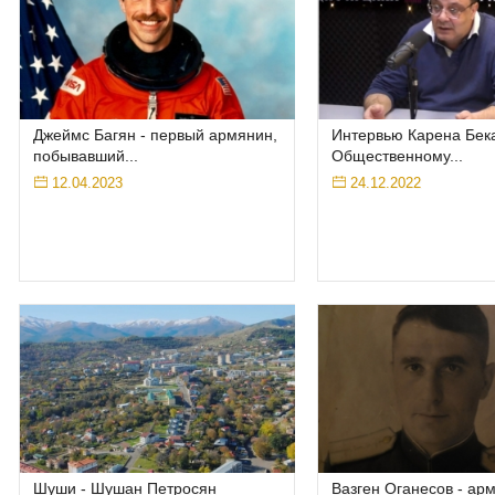
Джеймс Багян - первый армянин,
Интервью Карена Бек
побывавший...
Общественному...
12.04.2023
24.12.2022
Шуши - Шушан Петросян
Вазген Оганесов - арм