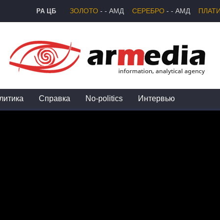
РА ЦБ
ЗОЛОТО
- - АМД
СЕРЕБРО
- - АМД
ПЛАТ
литика
Справка
No-politics
Интервью