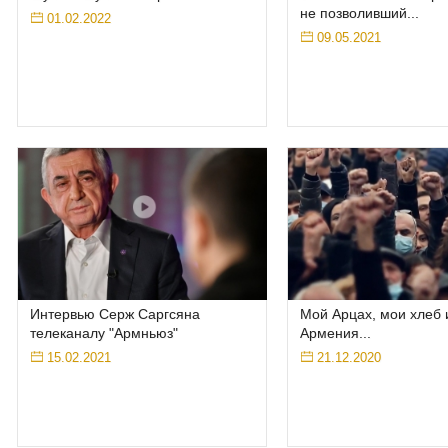
не позволивший...
01.02.2022
09.05.2021
Интервью Серж Саргсяна
Мой Арцах, мои хлеб 
телеканалу "Армньюз"
Армения...
15.02.2021
21.12.2020