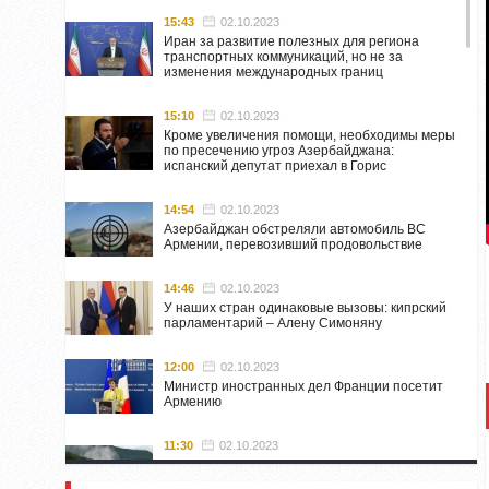
15:43
02.10.2023
Иран за развитие полезных для региона
транспортных коммуникаций, но не за
изменения международных границ
15:10
02.10.2023
Кроме увеличения помощи, необходимы меры
по пресечению угроз Азербайджана:
испанский депутат приехал в Горис
14:54
02.10.2023
Азербайджан обстреляли автомобиль ВС
Армении, перевозивший продовольствие
14:46
02.10.2023
У наших стран одинаковые вызовы: кипрский
парламентарий – Алену Симоняну
12:00
02.10.2023
Министр иностранных дел Франции посетит
Армению
11:30
02.10.2023
Самвел Шахраманян и группа ответственных
лиц останутся в Нагорном Карабахе до