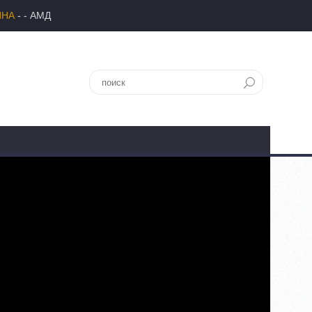
ИНА
- - АМД