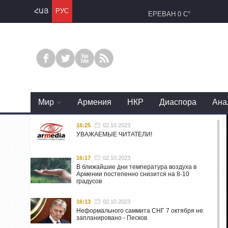
ՀԱՅ
РУС
ЕРЕВАН
0 C°
Mир
Армения
НКР
Диаспора
Ана
16:25
02.10.2023
УВАЖАЕМЫЕ ЧИТАТЕЛИ!
16:17
02.10.2023
В ближайшие дни температура воздуха в
Армении постепенно снизится на 8-10
градусов
16:13
02.10.2023
Неформального саммита СНГ 7 октября не
запланировано - Песков