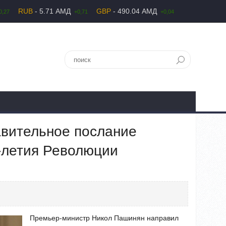
RUB
- 5.71 АМД
GBP
- 490.04 АМД
0,27
+0,71
+0,04
авительное послание
0-летия Революции
Премьер-министр Никол Пашинян направил