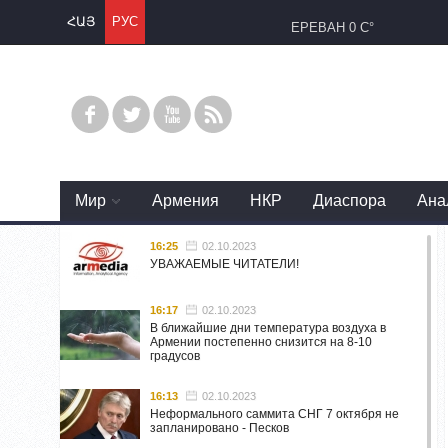
ՀԱՅ
РУС
ЕРЕВАН
0 C°
Mир
Армения
НКР
Диаспора
Ана
16:25
02.10.2023
УВАЖАЕМЫЕ ЧИТАТЕЛИ!
16:17
02.10.2023
В ближайшие дни температура воздуха в
Армении постепенно снизится на 8-10
градусов
16:13
02.10.2023
Неформального саммита СНГ 7 октября не
запланировано - Песков