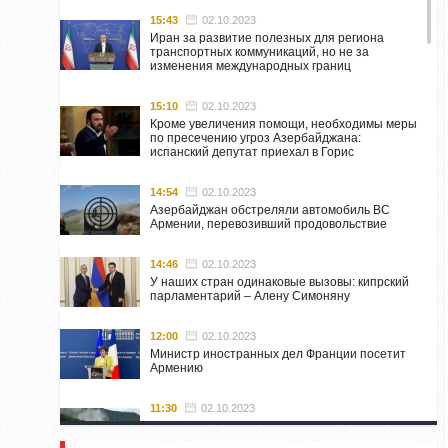
15:43
02.10.2023
Иран за развитие полезных для региона
транспортных коммуникаций, но не за
изменения международных границ
15:10
02.10.2023
Кроме увеличения помощи, необходимы меры
по пресечению угроз Азербайджана:
испанский депутат приехал в Горис
14:54
02.10.2023
Азербайджан обстреляли автомобиль ВС
Армении, перевозивший продовольствие
14:46
02.10.2023
У наших стран одинаковые вызовы: кипрский
парламентарий – Алену Симоняну
12:00
02.10.2023
Министр иностранных дел Франции посетит
Армению
11:30
02.10.2023
Самвел Шахраманян и группа ответственных
лиц останутся в Нагорном Карабахе до