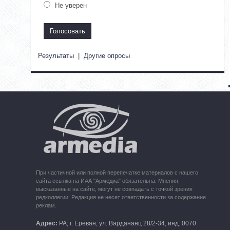
Не уверен
Результаты
|
Другие опросы
При частичной или полной перепечатке материалов с нашего
сайта ссылка на ИАА "Армедиа" обязательна. Мнения,
высказанные на сайте, могут не совпадать с точкой зрения
редколлегии. Редакция не несет ответственности за содержание
реклам.
Адрес:
РА, г. Ереван, ул. Вардананц 28/2-34, инд. 0070