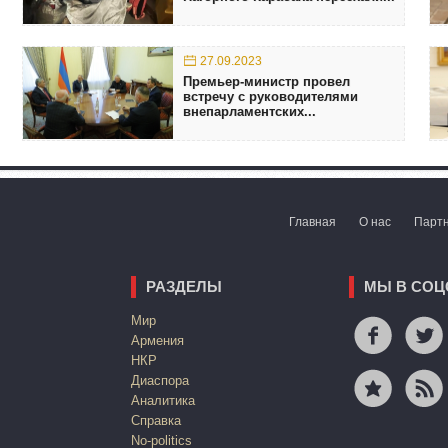
27.09.2023
Премьер-министр провел
встречу с руководителями
внепарламентских...
Главная
О нас
Парт
РАЗДЕЛЫ
МЫ В СОЦ
Mир
Армения
НКР
Диаспора
Аналитика
Справка
No-politics