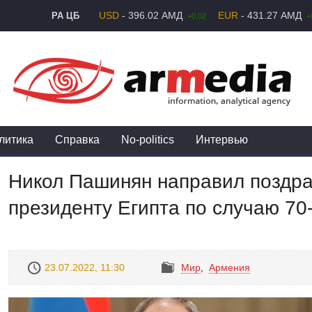
USD
- 396.02 АМД
EUR
- 431.27 АМД
РА ЦБ
+0,02
+
литика
Справка
No-politics
Интервью
Никол Пашинян направил поздр
президенту Египта по случаю 7
23.07.2022, 11:30
Mир
,
Армения