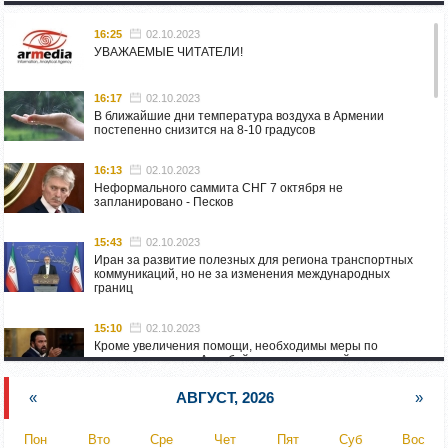
16:25
02.10.2023
УВАЖАЕМЫЕ ЧИТАТЕЛИ!
16:17
02.10.2023
В ближайшие дни температура воздуха в Армении
постепенно снизится на 8-10 градусов
16:13
02.10.2023
Неформального саммита СНГ 7 октября не
запланировано - Песков
15:43
02.10.2023
Иран за развитие полезных для региона транспортных
коммуникаций, но не за изменения международных
границ
15:10
02.10.2023
Кроме увеличения помощи, необходимы меры по
пресечению угроз Азербайджана: испанский депутат
приехал в Горис
«
АВГУСТ, 2026
»
14:54
02.10.2023
Азербайджан обстреляли автомобиль ВС Армении,
Пон
Вто
Сре
Чет
Пят
Суб
Вос
перевозивший продовольствие