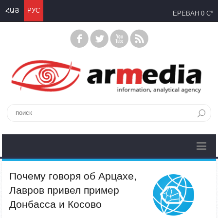
ՀԱՅ
РУС
ЕРЕВАН
0 C°
Почему говоря об Арцахе,
Лавров привел пример
Донбасса и Косово