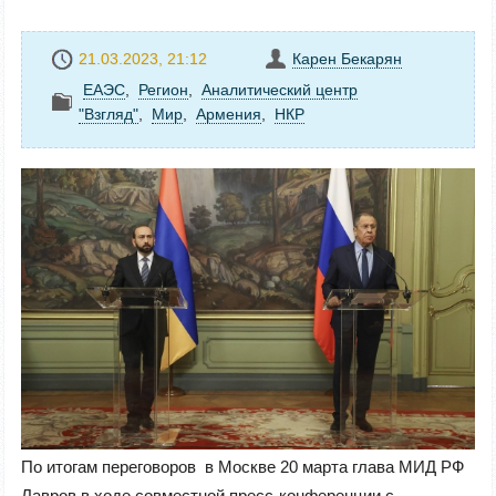
21.03.2023, 21:12
Карен Бекарян
ЕАЭС
,
Регион
,
Аналитический центр
"Взгляд"
,
Mир
,
Армения
,
НКР
По итогам переговоров в Москве 20 марта глава МИД РФ
Лавров в ходе совместной пресс-конференции с