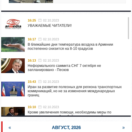
16:25
02.10.2023
УВАЖАЕМЫЕ ЧИТАТЕЛИ!
16:17
02.10.2023
В ближайшие дни температура воздуха в Армении
постепенно снизится на 8-10 градусов
16:13
02.10.2023
Неформального саммита СНГ 7 октября не
запланировано - Песков
15:43
02.10.2023
Иран за развитие полезных для региона транспортных
коммуникаций, но не за изменения международных
границ
15:10
02.10.2023
Кроме увеличения помощи, необходимы меры по
пресечению угроз Азербайджана: испанский депутат
приехал в Горис
«
АВГУСТ, 2026
»