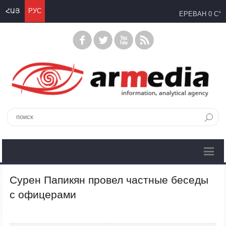
ՀԱՅ
РУС
ЕРЕВАН
0 C°
Сурен Папикян провел частные беседы
с офицерами