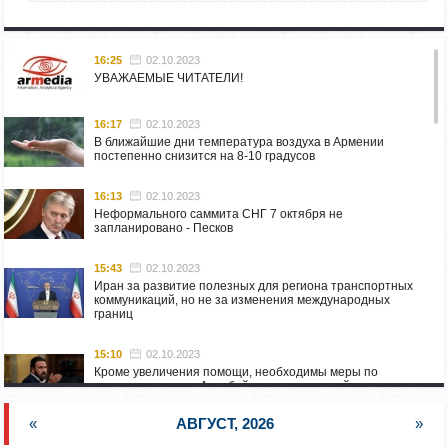
16:25
02.10.2023
УВАЖАЕМЫЕ ЧИТАТЕЛИ!
16:17
02.10.2023
В ближайшие дни температура воздуха в Армении
постепенно снизится на 8-10 градусов
16:13
02.10.2023
Неформального саммита СНГ 7 октября не
запланировано - Песков
15:43
02.10.2023
Иран за развитие полезных для региона транспортных
коммуникаций, но не за изменения международных
границ
15:10
02.10.2023
Кроме увеличения помощи, необходимы меры по
пресечению угроз Азербайджана: испанский депутат
приехал в Горис
«
АВГУСТ, 2026
»
14:54
02.10.2023