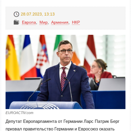
28.07.2023, 13:13
Европа
,
Mир
,
Армения
,
НКР
EUROACTIV.com
Депутат Европарламента от Германии Ларс Патрик Берг
призвал правительство Германии и Евросоюз оказать