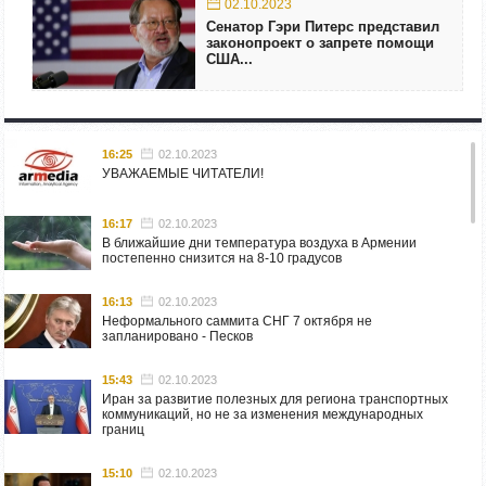
02.10.2023
Сенатор Гэри Питерс представил
законопроект о запрете помощи
США...
16:25
02.10.2023
УВАЖАЕМЫЕ ЧИТАТЕЛИ!
16:17
02.10.2023
В ближайшие дни температура воздуха в Армении
постепенно снизится на 8-10 градусов
16:13
02.10.2023
Неформального саммита СНГ 7 октября не
запланировано - Песков
15:43
02.10.2023
Иран за развитие полезных для региона транспортных
коммуникаций, но не за изменения международных
границ
15:10
02.10.2023