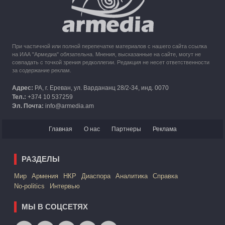
При частичной или полной перепечатке материалов с нашего сайта ссылка
на ИАА "Армедиа" обязательна. Мнения, высказанные на сайте, могут не
совпадать с точкой зрения редколлегии. Редакция не несет ответственности
за содержание реклам.
Адрес:
РА, г. Ереван, ул. Вардананц 28/2-34, инд. 0070
Тел.:
+374 10 537259
Эл. Почта:
info@armedia.am
Главная
О нас
Партнеры
Реклама
РАЗДЕЛЫ
Mир
Армения
НКР
Диаспора
Аналитика
Справка
No-politics
Интервью
МЫ В СОЦСЕТЯХ