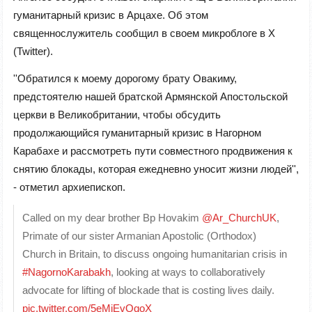
гуманитарный кризис в Арцахе. Об этом
священнослужитель сообщил в своем микроблоге в Х
(Twitter).
''Обратился к моему дорогому брату Овакиму,
предстоятелю нашей братской Армянской Апостольской
церкви в Великобритании, чтобы обсудить
продолжающийся гуманитарный кризис в Нагорном
Карабахе и рассмотреть пути совместного продвижения к
снятию блокады, которая ежедневно уносит жизни людей'',
- отметил архиепископ.
Called on my dear brother Bp Hovakim
@Ar_ChurchUK
,
Primate of our sister Armanian Apostolic (Orthodox)
Church in Britain, to discuss ongoing humanitarian crisis in
#NagornoKarabakh
, looking at ways to collaboratively
advocate for lifting of blockade that is costing lives daily.
pic.twitter.com/5eMiEvQqoX