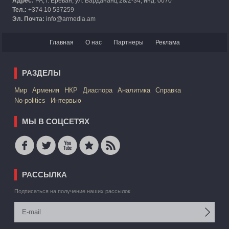
Адрес:
РА, г. Ереван, ул. Вардананц 28/2-34, инд. 0070
Тел.:
+374 10 537259
Эл. Почта:
info@armedia.am
Главная
О нас
Партнеры
Реклама
РАЗДЕЛЫ
Mир
Армения
НКР
Диаспора
Аналитика
Справка
No-politics
Интервью
МЫ В СОЦСЕТЯХ
РАССЫЛКА
Подписаться на получение наших рассылок