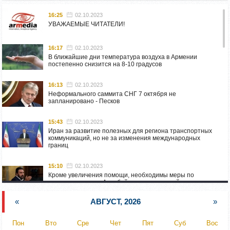
16:25
02.10.2023
УВАЖАЕМЫЕ ЧИТАТЕЛИ!
16:17
02.10.2023
В ближайшие дни температура воздуха в Армении
постепенно снизится на 8-10 градусов
16:13
02.10.2023
Неформального саммита СНГ 7 октября не
запланировано - Песков
15:43
02.10.2023
Иран за развитие полезных для региона транспортных
коммуникаций, но не за изменения международных
границ
15:10
02.10.2023
Кроме увеличения помощи, необходимы меры по
пресечению угроз Азербайджана: испанский депутат
приехал в Горис
«
АВГУСТ, 2026
»
14:54
02.10.2023
Азербайджан обстреляли автомобиль ВС Армении,
Пон
Вто
Сре
Чет
Пят
Суб
Вос
перевозивший продовольствие