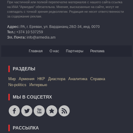
При частичной или полной перепечатке материалов с нашего сайта ссылка
на ИАА "Армедиа" обязательна. Мнения, высказанные на сайте, могут не
совпадать с точкой зрения редколлегии. Редакция не несет ответственности
за содержание реклам.
Адрес:
РА, г. Ереван, ул. Вардананц 28/2-34, инд. 0070
Тел.:
+374 10 537259
Эл. Почта:
info@armedia.am
Главная
О нас
Партнеры
Реклама
РАЗДЕЛЫ
Mир
Армения
НКР
Диаспора
Аналитика
Справка
No-politics
Интервью
МЫ В СОЦСЕТЯХ
РАССЫЛКА