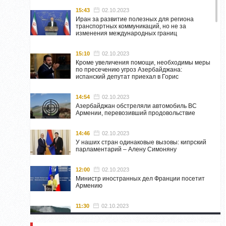
15:43
02.10.2023
Иран за развитие полезных для региона
транспортных коммуникаций, но не за
изменения международных границ
15:10
02.10.2023
Кроме увеличения помощи, необходимы меры
по пресечению угроз Азербайджана:
испанский депутат приехал в Горис
14:54
02.10.2023
Азербайджан обстреляли автомобиль ВС
Армении, перевозивший продовольствие
14:46
02.10.2023
У наших стран одинаковые вызовы: кипрский
парламентарий – Алену Симоняну
12:00
02.10.2023
Министр иностранных дел Франции посетит
Армению
11:30
02.10.2023
Самвел Шахраманян и группа ответственных
лиц останутся в Нагорном Карабахе до