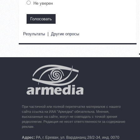
Не уверен
Результаты
|
Другие опросы
При частичной или полной перепечатке материалов с нашего
сайта ссылка на ИАА "Армедиа" обязательна. Мнения,
высказанные на сайте, могут не совпадать с точкой зрения
редколлегии. Редакция не несет ответственности за содержание
реклам.
Адрес:
РА, г. Ереван, ул. Вардананц 28/2-34, инд. 0070