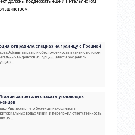
оект должны поддержать еще и в итальянском
большинством.
рция отправила спецназ на границу с Грецией
арта Афины выразили обеспокоенность в связи с потоком
егальных мигрантов из Турции. Власти расценили
уацию...
Италии запретили спасать утопающих
женцев
ако Рим заявил, что беженцы находились в
риториальных водах Ливии, и переложил ответственность
них на...