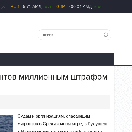
RUB
- 5.71 АМД
GBP
- 490.04 АМД
0,27
+0,71
+0,04
рантов миллионным штрафом
Судам и организациям, спасающим
мигрантов в Средиземном море, в будущем
в Италии может грозить штраф до одного