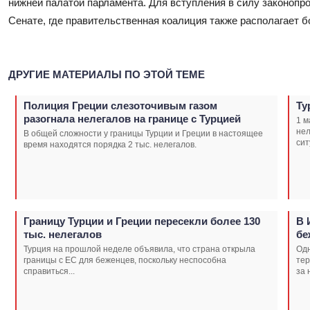
нижней палатой парламента. Для вступления в силу законопр
Сенате, где правительственная коалиция также располагает 
ДРУГИЕ МАТЕРИАЛЫ ПО ЭТОЙ ТЕМЕ
Полиция Греции слезоточивым газом
Ту
разогнала нелегалов на границе с Турцией
1 м
нел
В общей сложности у границы Турции и Греции в настоящее
сит
время находятся порядка 2 тыс. нелегалов.
Границу Турции и Греции пересекли более 130
В 
тыс. нелегалов
бе
Турция на прошлой неделе объявила, что страна открыла
Одн
границы с ЕС для беженцев, поскольку неспособна
тер
справиться...
за 