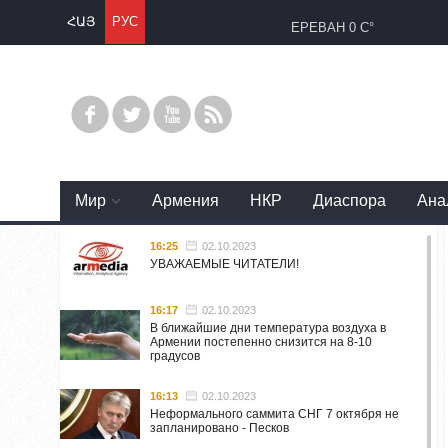
ՀԱՅ
РУС
ЕРЕВАН
0 C°
Mир
Армения
НКР
Диаспора
Ана
16:25
02.10.2023
УВАЖАЕМЫЕ ЧИТАТЕЛИ!
16:17
02.10.2023
В ближайшие дни температура воздуха в
Армении постепенно снизится на 8-10
градусов
16:13
02.10.2023
Неформального саммита СНГ 7 октября не
запланировано - Песков