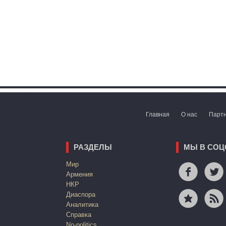
Главная
О нас
Парт
РАЗДЕЛЫ
МЫ В СОЦ
Mир
Армения
НКР
Диаспора
Аналитика
Справка
No-politics