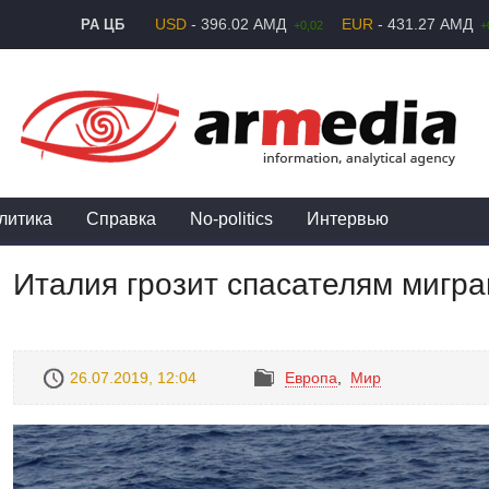
USD
- 396.02 АМД
EUR
- 431.27 АМД
РА ЦБ
+0,02
+
литика
Справка
No-politics
Интервью
Италия грозит спасателям миг
26.07.2019, 12:04
Европа
,
Mир