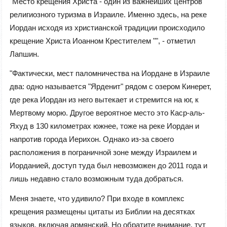
"Место крещения Христа - один из важнейших центров
религиозного туризма в Израиле. Именно здесь, на реке
Иордан исходя из христианской традиции происходило
крещение Христа Иоанном Крестителем "", - отметил
Лапшин.
"Фактически, мест паломничества на Иордане в Израиле
два: одно называется "Ярденит" рядом с озером Кинерет,
где река Иордан из него вытекает и стремится на юг, к
Мертвому морю. Другое вероятное место это Каср-аль-
Яхуд в 130 километрах южнее, тоже на реке Иордан и
напротив города Иерихон. Однако из-за своего
расположения в пограничной зоне между Израилем и
Иорданией, доступ туда был невозможен до 2011 года и
лишь недавно стало возможным туда добраться.
Меня знаете, что удивило? При входе в комплекс
крещения размещены цитаты из Библии на десятках
языков, включая армянский. Но обратите внимание, тут