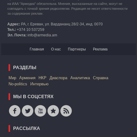
на ИАА "Армедиа" обязательна. Мнения, высказанные на сайте, могут не
совпадать с точкой зрения редколлегии. Редакция не несет ответственности
за содержание реклам.
Адрес:
РА, г. Ереван, ул. Вардананц 28/2-34, инд. 0070
Тел.:
+374 10 537259
Эл. Почта:
info@armedia.am
Главная
О нас
Партнеры
Реклама
РАЗДЕЛЫ
Mир
Армения
НКР
Диаспора
Аналитика
Справка
No-politics
Интервью
МЫ В СОЦСЕТЯХ
РАССЫЛКА