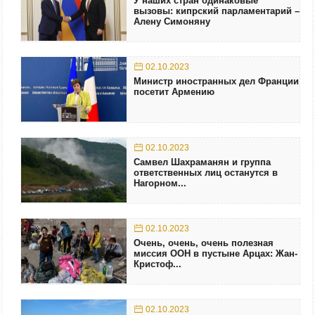
У наших стран одинаковые
вызовы: кипрский парламентарий –
Алену Симоняну
02.10.2023
Министр иностранных дел Франции
посетит Армению
02.10.2023
Самвел Шахраманян и группа
ответственных лиц останутся в
Нагорном...
02.10.2023
Очень, очень, очень полезная
миссия ООН в пустыне Арцах: Жан-
Кристоф...
02.10.2023