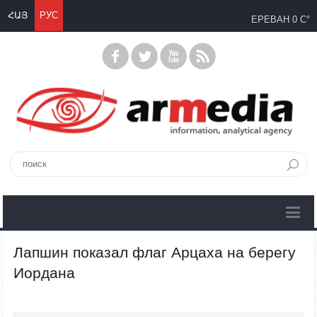
ՀԱՅ
РУС
ЕРЕВАН
0 C°
Лапшин показал флаг Арцаха на берегу
Иордана