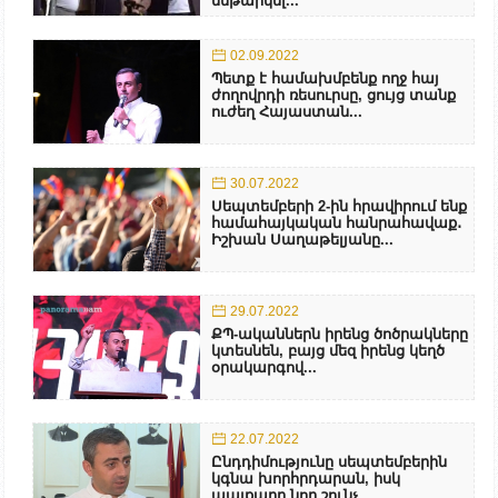
ենթարկել...
02.09.2022
Պետք է համախմբենք ողջ հայ
ժողովրդի ռեսուրսը, ցույց տանք
ուժեղ Հայաստան...
30.07.2022
Սեպտեմբերի 2-ին հրավիրում ենք
համահայկական հանրահավաք․
Իշխան Սաղաթելյանը...
29.07.2022
ՔՊ-ականներն իրենց ծոծրակները
կտեսնեն, բայց մեզ իրենց կեղծ
օրակարգով...
22.07.2022
Ընդդիմությունը սեպտեմբերին
կգնա խորհրդարան, իսկ
պայքարը նոր շունչ...