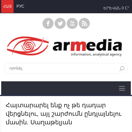
ՀԱՅ
РУС
ԵՐԵՎԱՆ
0 C°
Հայտարարել ենք ոչ թե դադար
վերցնելու, այլ շարժումն ընդլայնելու
մասին. Սաղաթելյան