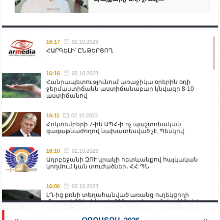
16:17
02.10.2023
ՀԱՐԳԵԼԻ՛ ԸՆԹԵՐՑՈՂ
16:16
02.10.2023
Հանրապետությունում առաջիկա օրերին օդի
ջերմաստիճանն աստիճանաբար կնվազի 8-10
աստիճանով
16:11
02.10.2023
Հոկտեմբերի 7-ին ԱՊՀ-ի ոչ պաշտոնական
գագաթնաժողով նախատեսված չէ. Պեսկով
16:10
02.10.2023
Ադրբեջանի ԶՈՒ կրակի հետևանքով հայկական
կողմում կան տուժածներ․ ՀՀ ՊՆ
16:00
02.10.2023
ԼՂ-ից բռնի տեղահանված առանց ուղեկցողի
մնացած 20 երեխա և 216 տարեց գտնվում են ՀՀ
աշխատանքի և սոցիալական հարցերի
նախարարության հոգածության ներքո