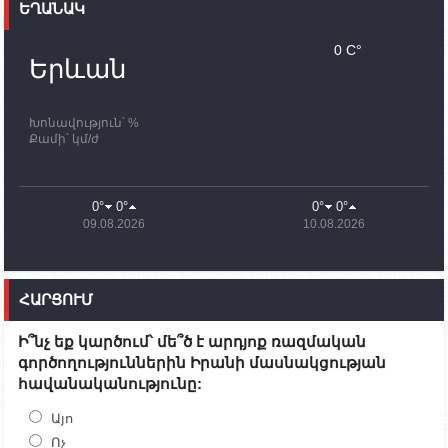
ԵՂԱՆԱԿ
11:30
02.10.2023
Սամվել Շահրամանյանն ու մի խումբ
0 C°
պատասխանատուներ կմնան ԼՂ-ում՝ մինչև
Երևան
որոնողափրկարարական աշխատանքների
ավարտը
Խոնավություն՝ %
11:03
02.10.2023
Քամի՝ կմ/ժ
ՄԱԿ-ի առաքելությունը շատ, շատ, շատ օգտակար
է Արցախի անապատում. Ժան-Քրիստոֆ Բյուսոն
10:43
02.10.2023
0°
0°
0°
0°
Ադրբեջանի փոխվարչապետն այսօր կմեկնի
09.08.2026
10.08.2026
Ստեփանակերտ
10:07
02.10.2023
Սենատոր Գարի Փիթերսը ներկայացրել է
ՀԱՐՑՈՒՄ
օրինագիծ, որն արգելում է ԱՄՆ օգնությունն
Ադրբեջանին
Ի՞նչ եք կարծում՝ մե՞ծ է արդյոք ռազմական
09:38
02.10.2023
գործողություններին Իրանի մասնակցության
Խումբն Արցախում կմնա` մինչև զոհվածների
հավանականությունը:
աճյունների ու անհետ կորածների
որոնողափրկարարական աշխատանքների
ավարտը. Թադևոսյան
Այո
Ոչ