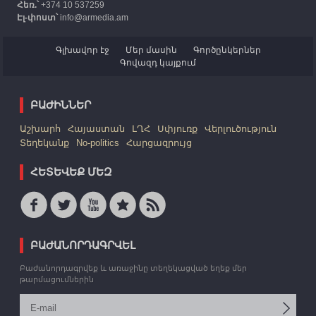
Հեռ.՝
+374 10 537259
Էլ-փոստ՝
info@armedia.am
Գլխավոր էջ
Մեր մասին
Գործընկերներ
Գովազդ կայքում
ԲԱԺԻՆՆԵՐ
Աշխարհ
Հայաստան
ԼՂՀ
Սփյուռք
Վերլուծություն
Տեղեկանք
No-politics
Հարցազրույց
ՀԵՏԵՎԵՔ ՄԵԶ
ԲԱԺԱՆՈՐԴԱԳՐՎԵԼ
Բաժանորդագրվեք և առաջինը տեղեկացված եղեք մեր
թարմացումներին