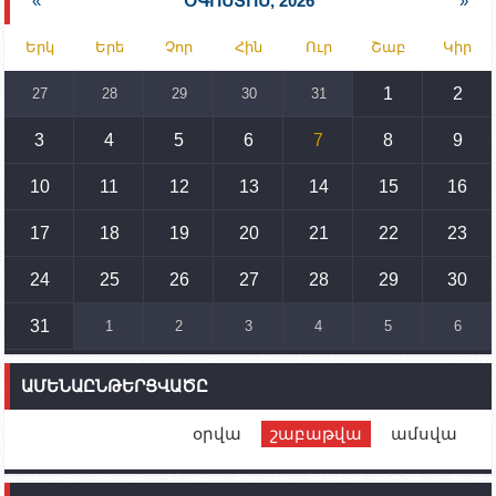
«
ՕԳՈՍՏՈՍ, 2026
»
15:30
02.10.2023
Երկ
Երե
Չոր
Հին
Ուր
Շաբ
Կիր
Իրանը կողմ է տարածաշրջանի համար շահավետ
տրանսպորտային հաղորդակցությունների
զարգացմանը, սակայն ոչ՝ միջազգային
1
2
27
28
29
30
31
սահմանների փոփոխությանը
3
4
5
6
7
8
9
15:10
02.10.2023
Պետք է միջոցներ ձեռնարկել Ադրբեջանի կողմից
սպառնալիքները կասեցնելու համար. իսպանացի
10
11
12
13
14
15
16
պատգամավորը Գորիսում է
17
18
19
20
21
22
23
14:54
02.10.2023
Ադրբեջանի ԶՈՒ-ն կրակ է բացել Կութի հատվածում
տեղակայված հայկական դիրքերի անձնակազմի
24
25
26
27
28
29
30
համար սնունդ տեղափոխող մեքենայի
ուղղությամբ
31
1
2
3
4
5
6
14:46
02.10.2023
Մեր երկրները միևնույն մարտահրավերներն
ԱՄԵՆԱԸՆԹԵՐՑՎԱԾԸ
ունեն. կիպրոսցի խորհրդարանականը՝ Ալեն
Սիմոնյանին
օրվա
շաբաթվա
ամսվա
12:00
02.10.2023
Ֆրանսիայի ԱԳ նախարարը կայցելի Հայաստան