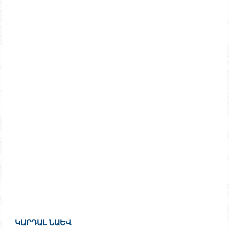
ԿԱՐԴԱԼ ՆԱԵՎ