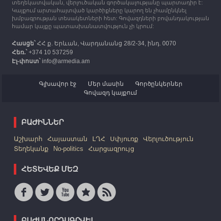
տեղեկատվական, վերլուծական գործակալությանը պարտադիր է:
Կայքում արտահայտված կարծիքները կարող են չհամընկնել
խմբագրության տեսակետների հետ: Գովազդների բովանդակության
համար կայքը պատասխանատվություն չի կրում:
Հասցե՝
ՀՀ ք. Երևան, Վարդանանց 28/2-34, ինդ. 0070
Հեռ.՝
+374 10 537259
Էլ-փոստ՝
info@armedia.am
Գլխավոր էջ
Մեր մասին
Գործընկերներ
Գովազդ կայքում
ԲԱԺԻՆՆԵՐ
Աշխարհ
Հայաստան
ԼՂՀ
Սփյուռք
Վերլուծություն
Տեղեկանք
No-politics
Հարցազրույց
ՀԵՏԵՎԵՔ ՄԵԶ
ԲԱԺԱՆՈՐԴԱԳՐՎԵԼ