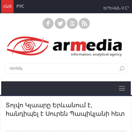
ՀԱՅ
РУС
ԵՐԵՎԱՆ
0 C°
Տոյվո Կլաարը Երևանում է,
հանդիպել է Սուրեն Պապիկյանի հետ