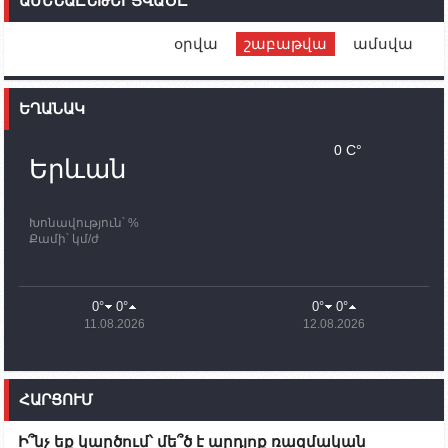
ԱՄԵՆԱԸՆԹԵՐՑՎԱԾԸ
ունեն. կիպրոսցի խորհրդարանականը՝ Ալեն
Սիմոնյանին
օրվա
շաբաթվա
ամսվա
12:00
02.10.2023
Ֆրանսիայի ԱԳ նախարարը կայցելի Հայաստան
ԵՂԱՆԱԿ
11:30
02.10.2023
Սամվել Շահրամանյանն ու մի խումբ
0 C°
պատասխանատուներ կմնան ԼՂ-ում՝ մինչև
Երևան
որոնողափրկարարական աշխատանքների
ավարտը
Խոնավություն՝ %
11:03
02.10.2023
Քամի՝ կմ/ժ
ՄԱԿ-ի առաքելությունը շատ, շատ, շատ օգտակար
է Արցախի անապատում. Ժան-Քրիստոֆ Բյուսոն
10:43
02.10.2023
0°
0°
0°
0°
Ադրբեջանի փոխվարչապետն այսօր կմեկնի
11.08.2026
12.08.2026
Ստեփանակերտ
10:07
02.10.2023
Սենատոր Գարի Փիթերսը ներկայացրել է
ՀԱՐՑՈՒՄ
օրինագիծ, որն արգելում է ԱՄՆ օգնությունն
Ադրբեջանին
Ի՞նչ եք կարծում՝ մե՞ծ է արդյոք ռազմական