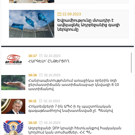
22.09.2023
Եվրամիությունը մտադիր է
ավելացնել Ադրբեջանից գազի
ներկրումը
16:17
02.10.2023
ՀԱՐԳԵԼԻ՛ ԸՆԹԵՐՑՈՂ
16:16
02.10.2023
Հանրապետությունում առաջիկա օրերին օդի
ջերմաստիճանն աստիճանաբար կնվազի 8-10
աստիճանով
16:11
02.10.2023
Հոկտեմբերի 7-ին ԱՊՀ-ի ոչ պաշտոնական
գագաթնաժողով նախատեսված չէ. Պեսկով
16:10
02.10.2023
Ադրբեջանի ԶՈՒ կրակի հետևանքով հայկական
կողմում կան տուժածներ․ ՀՀ ՊՆ