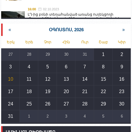
16:00
02.10.2023
ԼՂ-ից բռնի տեղահանված առանց ուղեկցողի
մնացած 20 երեխա և 216 տարեց գտնվում են ՀՀ
աշխատանքի և սոցիալական հարցերի
նախարարության հոգածության ներքո
«
ՕԳՈՍՏՈՍ, 2026
»
15:30
02.10.2023
Երկ
Երե
Չոր
Հին
Ուր
Շաբ
Կիր
Իրանը կողմ է տարածաշրջանի համար շահավետ
տրանսպորտային հաղորդակցությունների
զարգացմանը, սակայն ոչ՝ միջազգային
1
2
27
28
29
30
31
սահմանների փոփոխությանը
3
4
5
6
7
8
9
15:10
02.10.2023
Պետք է միջոցներ ձեռնարկել Ադրբեջանի կողմից
սպառնալիքները կասեցնելու համար. իսպանացի
10
11
12
13
14
15
16
պատգամավորը Գորիսում է
17
18
19
20
21
22
23
14:54
02.10.2023
Ադրբեջանի ԶՈՒ-ն կրակ է բացել Կութի հատվածում
տեղակայված հայկական դիրքերի անձնակազմի
24
25
26
27
28
29
30
համար սնունդ տեղափոխող մեքենայի
ուղղությամբ
31
1
2
3
4
5
6
14:46
02.10.2023
Մեր երկրները միևնույն մարտահրավերներն