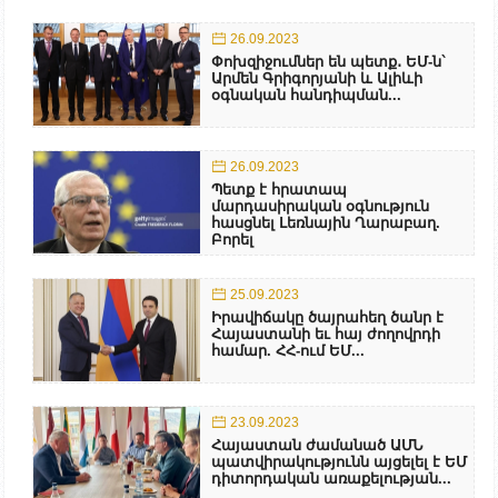
26.09.2023
Փոխզիջումներ են պետք․ ԵՄ-ն`
Արմեն Գրիգորյանի և Ալիևի
օգնական հանդիպման...
26.09.2023
Պետք է հրատապ
մարդասիրական օգնություն
հասցնել Լեռնային Ղարաբաղ.
Բորել
25.09.2023
Իրավիճակը ծայրահեղ ծանր է
Հայաստանի եւ հայ ժողովրդի
համար. ՀՀ-ում ԵՄ...
23.09.2023
Հայաստան ժամանած ԱՄՆ
պատվիրակությունն այցելել է ԵՄ
դիտորդական առաքելության...