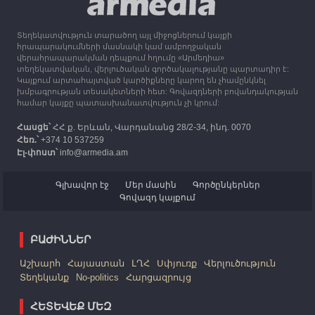
Ղարաբաղից բռնի տեղահանվածներին
Տեղեկատվություն տարածող այլ միջոցներում կայքի
12:25
30.09.2023
հրապարակումների մասնակի կամ ամբողջական
Հայաստան է ժամանել բռնի տեղահանված 100
վերահրապարակման դեպքում հղումը «Արմեդիա»
հազար 417 արցախցի
տեղեկատվական, վերլուծական գործակալությանը պարտադիր է:
Կայքում արտահայտված կարծիքները կարող են չհամընկնել
խմբագրության տեսակետների հետ: Գովազդների բովանդակության
համար կայքը պատասխանատվություն չի կրում:
Հասցե՝
ՀՀ ք. Երևան, Վարդանանց 28/2-34, ինդ. 0070
Հեռ.՝
+374 10 537259
Էլ-փոստ՝
info@armedia.am
Գլխավոր էջ
Մեր մասին
Գործընկերներ
Գովազդ կայքում
ԲԱԺԻՆՆԵՐ
Աշխարհ
Հայաստան
ԼՂՀ
Սփյուռք
Վերլուծություն
Տեղեկանք
No-politics
Հարցազրույց
ՀԵՏԵՎԵՔ ՄԵԶ