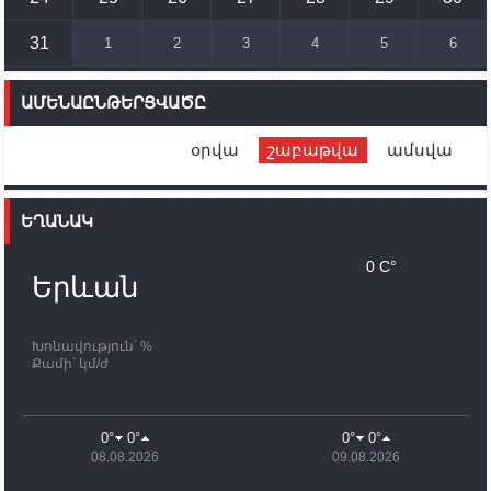
համար սնունդ տեղափոխող մեքենայի
ուղղությամբ
31
1
2
3
4
5
6
14:46
02.10.2023
Մեր երկրները միևնույն մարտահրավերներն
ԱՄԵՆԱԸՆԹԵՐՑՎԱԾԸ
ունեն. կիպրոսցի խորհրդարանականը՝ Ալեն
Սիմոնյանին
օրվա
շաբաթվա
ամսվա
12:00
02.10.2023
Ֆրանսիայի ԱԳ նախարարը կայցելի Հայաստան
ԵՂԱՆԱԿ
11:30
02.10.2023
Սամվել Շահրամանյանն ու մի խումբ
0 C°
պատասխանատուներ կմնան ԼՂ-ում՝ մինչև
Երևան
որոնողափրկարարական աշխատանքների
ավարտը
Խոնավություն՝ %
11:03
02.10.2023
Քամի՝ կմ/ժ
ՄԱԿ-ի առաքելությունը շատ, շատ, շատ օգտակար
է Արցախի անապատում. Ժան-Քրիստոֆ Բյուսոն
10:43
02.10.2023
0°
0°
0°
0°
Ադրբեջանի փոխվարչապետն այսօր կմեկնի
08.08.2026
09.08.2026
Ստեփանակերտ