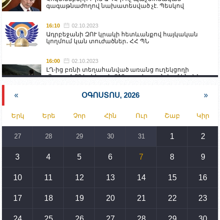
գագաթնաժողով նախատեսված չէ. Պեսկով
16:10
02.10.2023
Ադրբեջանի ԶՈՒ կրակի հետևանքով հայկական
կողմում կան տուժածներ․ ՀՀ ՊՆ
16:00
02.10.2023
ԼՂ-ից բռնի տեղահանված առանց ուղեկցողի
մնացած 20 երեխա և 216 տարեց գտնվում են ՀՀ
աշխատանքի և սոցիալական հարցերի
նախարարության հոգածության ներքո
«
ՕԳՈՍՏՈՍ, 2026
»
15:30
02.10.2023
Երկ
Երե
Չոր
Հին
Ուր
Շաբ
Կիր
Իրանը կողմ է տարածաշրջանի համար շահավետ
տրանսպորտային հաղորդակցությունների
զարգացմանը, սակայն ոչ՝ միջազգային
1
2
27
28
29
30
31
սահմանների փոփոխությանը
3
4
5
6
7
8
9
15:10
02.10.2023
Պետք է միջոցներ ձեռնարկել Ադրբեջանի կողմից
սպառնալիքները կասեցնելու համար. իսպանացի
10
11
12
13
14
15
16
պատգամավորը Գորիսում է
17
18
19
20
21
22
23
14:54
02.10.2023
Ադրբեջանի ԶՈՒ-ն կրակ է բացել Կութի հատվածում
տեղակայված հայկական դիրքերի անձնակազմի
24
25
26
27
28
29
30