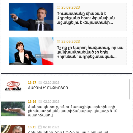
25.09.2023
Ռուսաստանը միաբան է
Ադրբեջանի հետ։ Ֆրանսիան
աջակցելու է Հայաստանի...
22.09.2023
Ոչ ոք չի կարող հավատալ, որ սա
կանխամտածված չի եղել.
Կոլոննան` ադրբեջանական...
16:17
02.10.2023
ՀԱՐԳԵԼԻ՛ ԸՆԹԵՐՑՈՂ
16:16
02.10.2023
Հանրապետությունում առաջիկա օրերին օդի
ջերմաստիճանն աստիճանաբար կնվազի 8-10
աստիճանով
16:11
02.10.2023
Հոկտեմբերի 7-ին ԱՊՀ-ի ոչ պաշտոնական