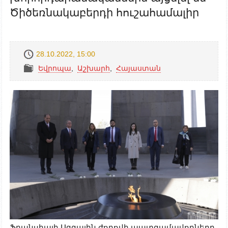
Ծիծեռնակաբերդի հուշահամալիր
28.10.2022, 15:00
Եվրոպա
,
Աշխարհ
,
Հայաստան
Ֆրանսիայի Ազգային ժողովի պատգամավորները