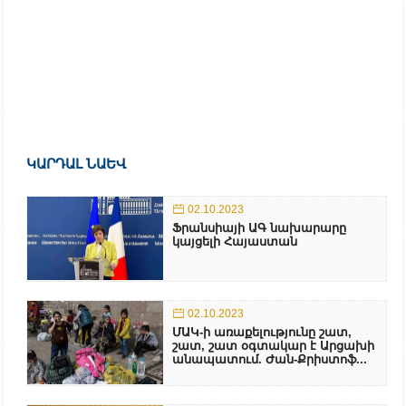
ԿԱՐԴԱԼ ՆԱԵՎ
02.10.2023
Ֆրանսիայի ԱԳ նախարարը
կայցելի Հայաստան
02.10.2023
ՄԱԿ-ի առաքելությունը շատ,
շատ, շատ օգտակար է Արցախի
անապատում. Ժան-Քրիստոֆ...