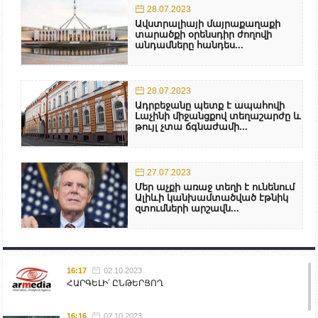
28.07.2023
Ավստրալիայի մայրաքաղաքի
տարածքի օրենսդիր ժողովի
անդամները հանդես...
28.07.2023
Ադրբեջանը պետք է ապահովի
Լաչինի միջանցքով տեղաշարժը և
թույլ չտա ճգնաժամի...
27.07.2023
Մեր աչքի առաջ տեղի է ունենում
Ալիևի կանխամտածված էթնիկ
զտումների արշավն...
16:17
02.10.2023
ՀԱՐԳԵԼԻ՛ ԸՆԹԵՐՑՈՂ
16:16
02.10.2023