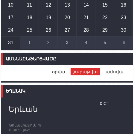
սպառնալիքները կասեցնելու համար. իսպանացի
10
11
12
13
14
15
16
պատգամավորը Գորիսում է
17
18
19
20
21
22
23
14:54
02.10.2023
Ադրբեջանի ԶՈՒ-ն կրակ է բացել Կութի հատվածում
տեղակայված հայկական դիրքերի անձնակազմի
24
25
26
27
28
29
30
համար սնունդ տեղափոխող մեքենայի
ուղղությամբ
31
1
2
3
4
5
6
14:46
02.10.2023
Մեր երկրները միևնույն մարտահրավերներն
ԱՄԵՆԱԸՆԹԵՐՑՎԱԾԸ
ունեն. կիպրոսցի խորհրդարանականը՝ Ալեն
Սիմոնյանին
օրվա
շաբաթվա
ամսվա
12:00
02.10.2023
Ֆրանսիայի ԱԳ նախարարը կայցելի Հայաստան
ԵՂԱՆԱԿ
11:30
02.10.2023
Սամվել Շահրամանյանն ու մի խումբ
0 C°
պատասխանատուներ կմնան ԼՂ-ում՝ մինչև
Երևան
որոնողափրկարարական աշխատանքների
ավարտը
Խոնավություն՝ %
11:03
02.10.2023
Քամի՝ կմ/ժ
ՄԱԿ-ի առաքելությունը շատ, շատ, շատ օգտակար