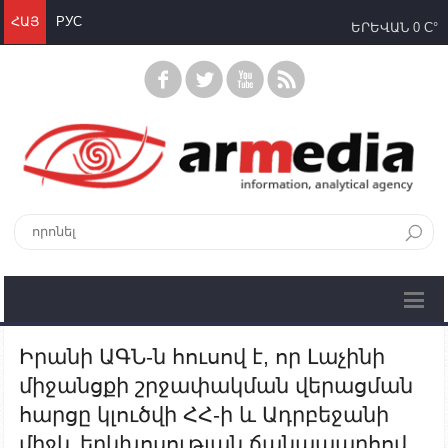
ՀԱՅ
РУС
ԵՐԵՎԱՆ
0 C°
Իրանի ԱԳՆ-ն հուսով է, որ Լաչինի
միջանցքի շրջափակման վերացման
հարցը կլուծվի ՀՀ-ի և Ադրբեջանի
միջև երկխոսության ճանապարհով