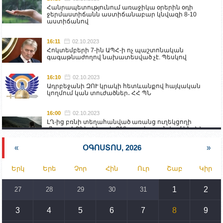
Հանրապետությունում առաջիկա օրերին օդի
ջերմաստիճանն աստիճանաբար կնվազի 8-10
աստիճանով
16:11
02.10.2023
Հոկտեմբերի 7-ին ԱՊՀ-ի ոչ պաշտոնական
գագաթնաժողով նախատեսված չէ. Պեսկով
16:10
02.10.2023
Ադրբեջանի ԶՈՒ կրակի հետևանքով հայկական
կողմում կան տուժածներ․ ՀՀ ՊՆ
16:00
02.10.2023
ԼՂ-ից բռնի տեղահանված առանց ուղեկցողի
մնացած 20 երեխա և 216 տարեց գտնվում են ՀՀ
աշխատանքի և սոցիալական հարցերի
նախարարության հոգածության ներքո
«
ՕԳՈՍՏՈՍ, 2026
»
15:30
02.10.2023
Երկ
Երե
Չոր
Հին
Ուր
Շաբ
Կիր
Իրանը կողմ է տարածաշրջանի համար շահավետ
տրանսպորտային հաղորդակցությունների
զարգացմանը, սակայն ոչ՝ միջազգային
1
2
27
28
29
30
31
սահմանների փոփոխությանը
3
4
5
6
7
8
9
15:10
02.10.2023
Պետք է միջոցներ ձեռնարկել Ադրբեջանի կողմից