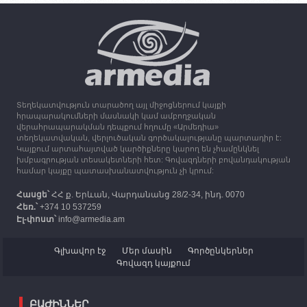
Օդի ջերմաստիճանը կնվազի 7-10 աստիճանով,
սպասվում է անձրև և ամպրոպ
13:16
30.09.2023
Միացյալ Թագավորությունը 1 միլիոն ֆունտ
ստեռլինգ կհատկացնի՝ աջակցելու Լեռնային
Ղարաբաղից բռնի տեղահանվածներին
Տեղեկատվություն տարածող այլ միջոցներում կայքի
12:25
30.09.2023
հրապարակումների մասնակի կամ ամբողջական
Հայաստան է ժամանել բռնի տեղահանված 100
վերահրապարակման դեպքում հղումը «Արմեդիա»
հազար 417 արցախցի
տեղեկատվական, վերլուծական գործակալությանը պարտադիր է:
Կայքում արտահայտված կարծիքները կարող են չհամընկնել
խմբագրության տեսակետների հետ: Գովազդների բովանդակության
համար կայքը պատասխանատվություն չի կրում:
Հասցե՝
ՀՀ ք. Երևան, Վարդանանց 28/2-34, ինդ. 0070
Հեռ.՝
+374 10 537259
Էլ-փոստ՝
info@armedia.am
Գլխավոր էջ
Մեր մասին
Գործընկերներ
Գովազդ կայքում
ԲԱԺԻՆՆԵՐ