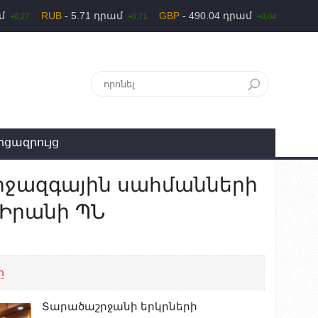
ամ
RUB
- 5.71 դրամ
GBP
- 490.04 դրամ
+0,27
+0,71
+0,04
րցազրույց
իջազգային սահմանների
 Իրանի ՊՆ
հ
Տարածաշրջանի երկրների