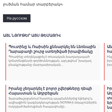
լուծման համար տարբերակ»։
На русском
ԱՅԼ ՆՅՈՒԹԵՐ ԱՅՍ ԹԵՄԱՅՈՎ
Պուտինը և Ռաիսին քննարկել են Լեռնային
Ա
Ղարաբաղի շուրջ ստեղծված իրավիճակը
հա
Պուտինը տեղեկացրել է ռուսական խաղաղապահ
Ին
կոնտինգենտի գործունեության, այդ թվում՝ խաղաղ
իր
բնակչությանը մարդասիրական...
իր
Իրանը չեղարկել է բոլոր չվերթները դեպի
Ի
Հայաստան և Ադրբեջան
Ա
տա
Տարածաշրջանում հատուկ պայմաններից ելնելով և
եր
ավիացիոն կազմակերպության NOTAM-ի (օդաչուներին
ուղղված ծանուցման հապավումը)...
ն