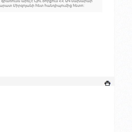
 գրառումն արել է Նյու Յորքում ՀՀ ԱԳ նախարար
արատ Միրզոյանի հետ հանդիպումից հետո: