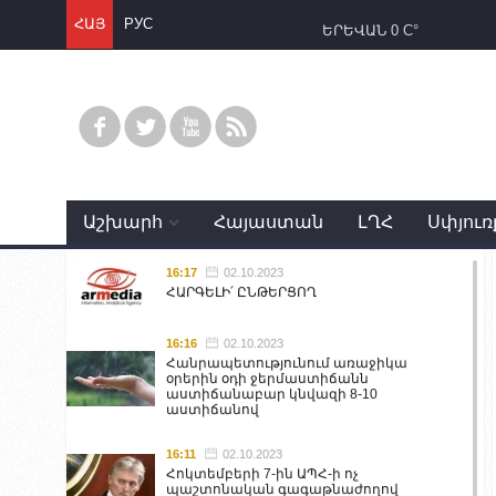
ՀԱՅ
РУС
ԵՐԵՎԱՆ
0 C°
Աշխարհ
Հայաստան
ԼՂՀ
Սփյուռ
16:17
02.10.2023
ՀԱՐԳԵԼԻ՛ ԸՆԹԵՐՑՈՂ
16:16
02.10.2023
Հանրապետությունում առաջիկա
օրերին օդի ջերմաստիճանն
աստիճանաբար կնվազի 8-10
աստիճանով
16:11
02.10.2023
Հոկտեմբերի 7-ին ԱՊՀ-ի ոչ
պաշտոնական գագաթնաժողով