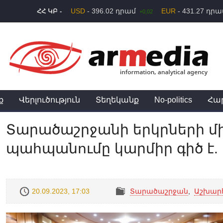
USD
- 396.02 դրամ
EUR
- 431.27 դր
ՀՀ ԿԲ -
+0,02
ք
Վերլուծություն
Տեղեկանք
No-politics
Հա
Տարածաշրջանի երկրների մ
պահպանումը կարմիր գիծ է.
20.09.2023, 17:03
Տարածաշրջան
,
Աշխար