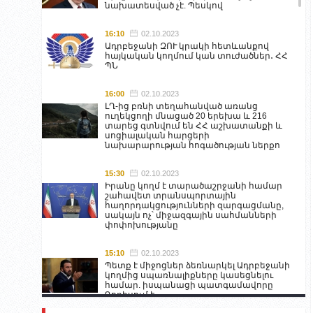
նախատեսված չէ. Պեսկով
16:10
02.10.2023
Ադրբեջանի ԶՈՒ կրակի հետևանքով
հայկական կողմում կան տուժածներ․ ՀՀ
ՊՆ
16:00
02.10.2023
ԼՂ-ից բռնի տեղահանված առանց
ուղեկցողի մնացած 20 երեխա և 216
տարեց գտնվում են ՀՀ աշխատանքի և
սոցիալական հարցերի
նախարարության հոգածության ներքո
15:30
02.10.2023
Իրանը կողմ է տարածաշրջանի համար
շահավետ տրանսպորտային
հաղորդակցությունների զարգացմանը,
սակայն ոչ՝ միջազգային սահմանների
փոփոխությանը
15:10
02.10.2023
Պետք է միջոցներ ձեռնարկել Ադրբեջանի
կողմից սպառնալիքները կասեցնելու
համար. իսպանացի պատգամավորը
Գորիսում է