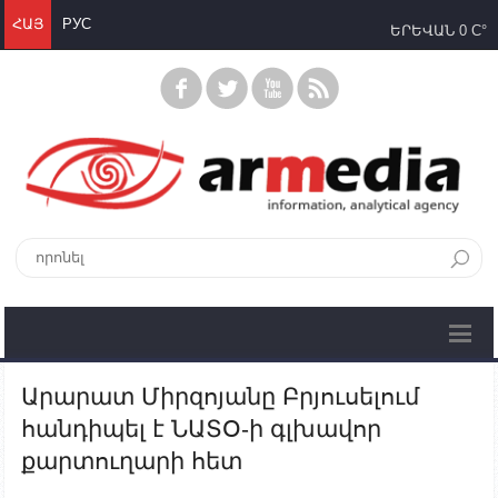
ՀԱՅ
РУС
ԵՐԵՎԱՆ
0 C°
Արարատ Միրզոյանը Բրյուսելում
հանդիպել է ՆԱՏՕ-ի գլխավոր
քարտուղարի հետ