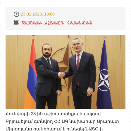
23.01.2023, 18:00
Եվրոպա
,
Աշխարհ
,
Հայաստան
Հունվարի 23-ին աշխատանքային այցով
Բրյուսելում գտնվող ՀՀ ԱԳ նախարար Արարատ
Միրզոյանը հանդիպում է ունեցել ՆԱՏՕ-ի