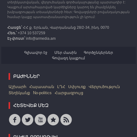
տեղեկատվական, վերլուծական գործակալությանը պարտադիր է:
Կայքում արտահայտված կարծիքները կարող են չհամընկնել
խմբագրության տեսակետների հետ: Գովազդների բովանդակության
համար կայքը պատասխանատվություն չի կրում:
Հասցե՝
ՀՀ ք. Երևան, Վարդանանց 28/2-34, ինդ. 0070
Հեռ.՝
+374 10 537259
Էլ-փոստ՝
info@armedia.am
Գլխավոր էջ
Մեր մասին
Գործընկերներ
Գովազդ կայքում
ԲԱԺԻՆՆԵՐ
Աշխարհ
Հայաստան
ԼՂՀ
Սփյուռք
Վերլուծություն
Տեղեկանք
No-politics
Հարցազրույց
ՀԵՏԵՎԵՔ ՄԵԶ