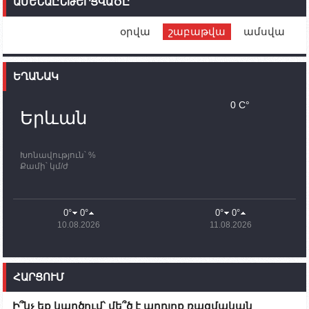
ԱՄԵՆԱԸՆԹԵՐՑՎԱԾԸ
ունեն. կիպրոսցի խորհրդարանականը՝ Ալեն
Սիմոնյանին
օրվա
շաբաթվա
ամսվա
12:00
02.10.2023
Ֆրանսիայի ԱԳ նախարարը կայցելի Հայաստան
ԵՂԱՆԱԿ
11:30
02.10.2023
Սամվել Շահրամանյանն ու մի խումբ
0 C°
պատասխանատուներ կմնան ԼՂ-ում՝ մինչև
Երևան
որոնողափրկարարական աշխատանքների
ավարտը
Խոնավություն՝ %
11:03
02.10.2023
Քամի՝ կմ/ժ
ՄԱԿ-ի առաքելությունը շատ, շատ, շատ օգտակար
է Արցախի անապատում. Ժան-Քրիստոֆ Բյուսոն
10:43
02.10.2023
0°
0°
0°
0°
Ադրբեջանի փոխվարչապետն այսօր կմեկնի
10.08.2026
11.08.2026
Ստեփանակերտ
10:07
02.10.2023
Սենատոր Գարի Փիթերսը ներկայացրել է
ՀԱՐՑՈՒՄ
օրինագիծ, որն արգելում է ԱՄՆ օգնությունն
Ադրբեջանին
Ի՞նչ եք կարծում՝ մե՞ծ է արդյոք ռազմական