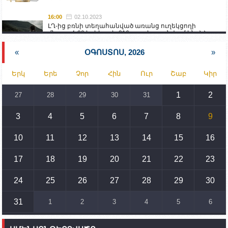
16:00
02.10.2023
ԼՂ-ից բռնի տեղահանված առանց ուղեկցողի
մնացած 20 երեխա և 216 տարեց գտնվում են ՀՀ
աշխատանքի և սոցիալական հարցերի
նախարարության հոգածության ներքո
«
ՕԳՈՍՏՈՍ, 2026
»
15:30
02.10.2023
Երկ
Երե
Չոր
Հին
Ուր
Շաբ
Կիր
Իրանը կողմ է տարածաշրջանի համար շահավետ
տրանսպորտային հաղորդակցությունների
զարգացմանը, սակայն ոչ՝ միջազգային
1
2
27
28
29
30
31
սահմանների փոփոխությանը
3
4
5
6
7
8
9
15:10
02.10.2023
Պետք է միջոցներ ձեռնարկել Ադրբեջանի կողմից
սպառնալիքները կասեցնելու համար. իսպանացի
10
11
12
13
14
15
16
պատգամավորը Գորիսում է
17
18
19
20
21
22
23
14:54
02.10.2023
Ադրբեջանի ԶՈՒ-ն կրակ է բացել Կութի հատվածում
տեղակայված հայկական դիրքերի անձնակազմի
24
25
26
27
28
29
30
համար սնունդ տեղափոխող մեքենայի
ուղղությամբ
31
1
2
3
4
5
6
14:46
02.10.2023
Մեր երկրները միևնույն մարտահրավերներն