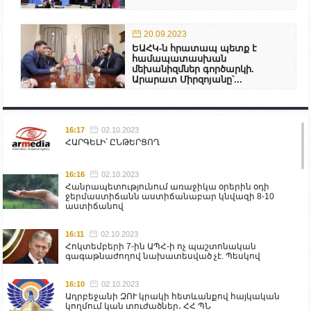
20.09.2023
ԵԱՀԿ-ն հրատապ պետք է
համապատասխան
մեխանիզմներ գործարկի.
Արարատ Միրզոյանը՝...
16:17
02.10.2023
ՀԱՐԳԵԼԻ՛ ԸՆԹԵՐՑՈՂ
16:16
02.10.2023
Հանրապետությունում առաջիկա օրերին օդի
ջերմաստիճանն աստիճանաբար կնվազի 8-10
աստիճանով
16:11
02.10.2023
Հոկտեմբերի 7-ին ԱՊՀ-ի ոչ պաշտոնական
գագաթնաժողով նախատեսված չէ. Պեսկով
16:10
02.10.2023
Ադրբեջանի ԶՈՒ կրակի հետևանքով հայկական
կողմում կան տուժածներ․ ՀՀ ՊՆ