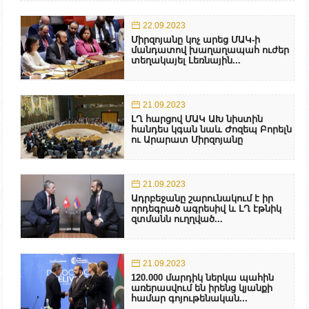
22.09.2023
Միրզոյանը կոչ արեց ՄԱԿ-ի
մանդատով խաղաղապահ ուժեր
տեղակայել Լեռնային...
21.09.2023
ԼՂ հարցով ՄԱԿ ԱԽ նիստին
հանդես կգան նաև Ժոզեպ Բորելն
ու Արարատ Միրզոյանը
21.09.2023
Ադրբեջանը շարունակում է իր
որդեգրած ագրեսիվ և ԼՂ էթնիկ
զտմանն ուղղված...
21.09.2023
120.000 մարդիկ ներկա պահին
առերասվում են իրենց կյանքի
համար գոյութենական...