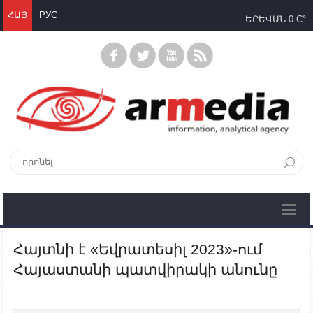
ՀԱՅ
РУС
ԵՐԵՎԱՆ
0 C°
Հայտնի է «Եվրատեսիլ 2023»-ում
Հայաստանի պատվիրակի անունը