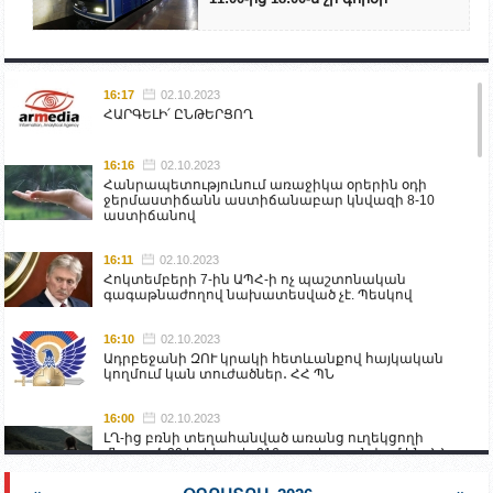
16:17
02.10.2023
ՀԱՐԳԵԼԻ՛ ԸՆԹԵՐՑՈՂ
16:16
02.10.2023
Հանրապետությունում առաջիկա օրերին օդի
ջերմաստիճանն աստիճանաբար կնվազի 8-10
աստիճանով
16:11
02.10.2023
Հոկտեմբերի 7-ին ԱՊՀ-ի ոչ պաշտոնական
գագաթնաժողով նախատեսված չէ. Պեսկով
16:10
02.10.2023
Ադրբեջանի ԶՈՒ կրակի հետևանքով հայկական
կողմում կան տուժածներ․ ՀՀ ՊՆ
16:00
02.10.2023
ԼՂ-ից բռնի տեղահանված առանց ուղեկցողի
մնացած 20 երեխա և 216 տարեց գտնվում են ՀՀ
աշխատանքի և սոցիալական հարցերի
նախարարության հոգածության ներքո