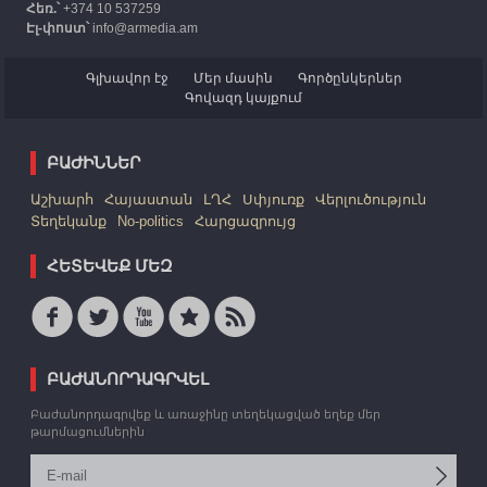
Հեռ.՝
+374 10 537259
Էլ-փոստ՝
info@armedia.am
Գլխավոր էջ
Մեր մասին
Գործընկերներ
Գովազդ կայքում
ԲԱԺԻՆՆԵՐ
Աշխարհ
Հայաստան
ԼՂՀ
Սփյուռք
Վերլուծություն
Տեղեկանք
No-politics
Հարցազրույց
ՀԵՏԵՎԵՔ ՄԵԶ
ԲԱԺԱՆՈՐԴԱԳՐՎԵԼ
Բաժանորդագրվեք և առաջինը տեղեկացված եղեք մեր
թարմացումներին