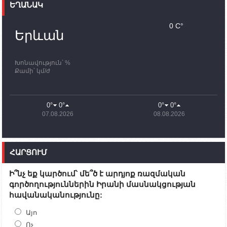
ԵՂԱՆԱԿ
11:30
02.10.2023
Սամվել Շահրամանյանն ու մի խումբ
0 C°
պատասխանատուներ կմնան ԼՂ-ում՝ մինչև
Երևան
որոնողափրկարարական աշխատանքների
ավարտը
Խոնավություն՝ %
11:03
02.10.2023
Քամի՝ կմ/ժ
ՄԱԿ-ի առաքելությունը շատ, շատ, շատ օգտակար
է Արցախի անապատում. Ժան-Քրիստոֆ Բյուսոն
10:43
02.10.2023
0°
0°
0°
0°
Ադրբեջանի փոխվարչապետն այսօր կմեկնի
07.08.2026
08.08.2026
Ստեփանակերտ
10:07
02.10.2023
Սենատոր Գարի Փիթերսը ներկայացրել է
ՀԱՐՑՈՒՄ
օրինագիծ, որն արգելում է ԱՄՆ օգնությունն
Ադրբեջանին
Ի՞նչ եք կարծում՝ մե՞ծ է արդյոք ռազմական
09:38
02.10.2023
գործողություններին Իրանի մասնակցության
Խումբն Արցախում կմնա` մինչև զոհվածների
հավանականությունը:
աճյունների ու անհետ կորածների
որոնողափրկարարական աշխատանքների
ավարտը. Թադևոսյան
Այո
Ոչ