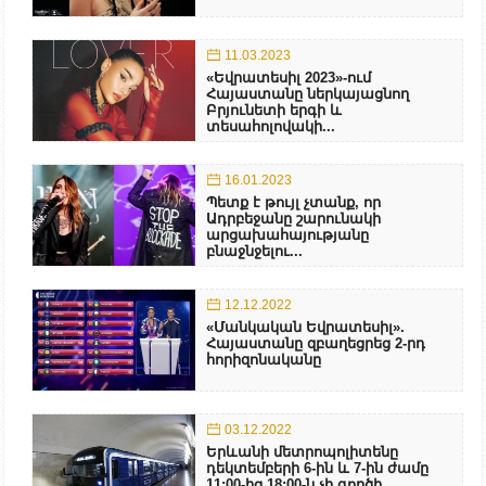
11.03.2023
«Եվրատեսիլ 2023»-ում
Հայաստանը ներկայացնող
Բրյունետի երգի և
տեսահոլովակի...
16.01.2023
Պետք է թույլ չտանք, որ
Ադրբեջանը շարունակի
արցախահայությանը
բնաջնջելու...
12.12.2022
«Մանկական Եվրատեսիլ».
Հայաստանը զբաղեցրեց 2-րդ
հորիզոնականը
03.12.2022
Երևանի մետրոպոլիտենը
դեկտեմբերի 6-ին և 7-ին ժամը
11:00-ից 18:00-ն չի գործի