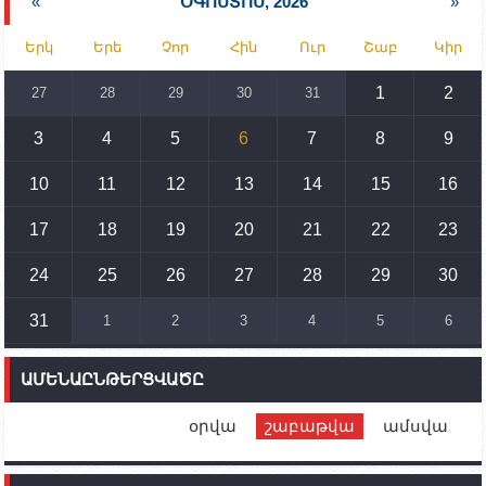
«
ՕԳՈՍՏՈՍ, 2026
»
15:30
02.10.2023
Երկ
Երե
Չոր
Հին
Ուր
Շաբ
Կիր
Իրանը կողմ է տարածաշրջանի համար շահավետ
տրանսպորտային հաղորդակցությունների
զարգացմանը, սակայն ոչ՝ միջազգային
1
2
27
28
29
30
31
սահմանների փոփոխությանը
3
4
5
6
7
8
9
15:10
02.10.2023
Պետք է միջոցներ ձեռնարկել Ադրբեջանի կողմից
սպառնալիքները կասեցնելու համար. իսպանացի
10
11
12
13
14
15
16
պատգամավորը Գորիսում է
17
18
19
20
21
22
23
14:54
02.10.2023
Ադրբեջանի ԶՈՒ-ն կրակ է բացել Կութի հատվածում
տեղակայված հայկական դիրքերի անձնակազմի
24
25
26
27
28
29
30
համար սնունդ տեղափոխող մեքենայի
ուղղությամբ
31
1
2
3
4
5
6
14:46
02.10.2023
Մեր երկրները միևնույն մարտահրավերներն
ԱՄԵՆԱԸՆԹԵՐՑՎԱԾԸ
ունեն. կիպրոսցի խորհրդարանականը՝ Ալեն
Սիմոնյանին
օրվա
շաբաթվա
ամսվա
12:00
02.10.2023
Ֆրանսիայի ԱԳ նախարարը կայցելի Հայաստան