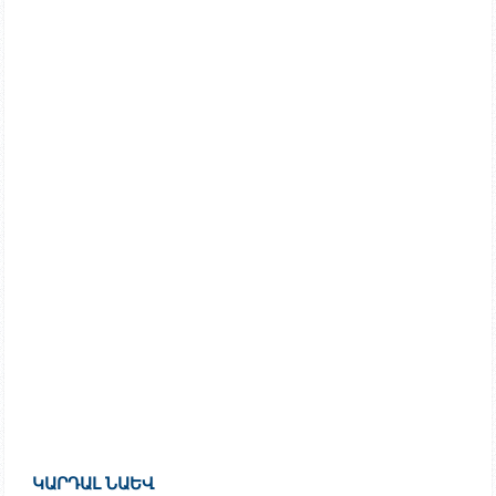
ԿԱՐԴԱԼ ՆԱԵՎ