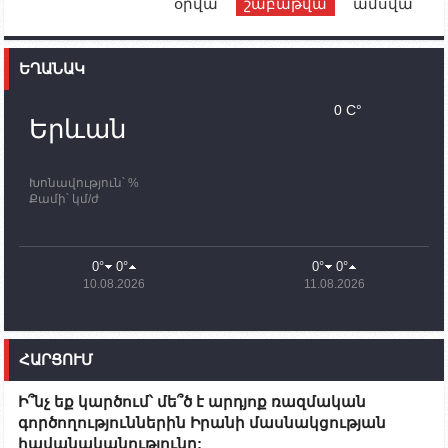
օրվա
շաբաթվա
ամսվա
12:00
02.10.2023
Ֆրանսիայի ԱԳ նախարարը կայցելի Հայաստան
ԵՂԱՆԱԿ
11:30
02.10.2023
Սամվել Շահրամանյանն ու մի խումբ
0 C°
պատասխանատուներ կմնան ԼՂ-ում՝ մինչև
Երևան
որոնողափրկարարական աշխատանքների
ավարտը
Խոնավություն՝ %
11:03
02.10.2023
Քամի՝ կմ/ժ
ՄԱԿ-ի առաքելությունը շատ, շատ, շատ օգտակար
է Արցախի անապատում. Ժան-Քրիստոֆ Բյուսոն
10:43
02.10.2023
0°
0°
0°
0°
Ադրբեջանի փոխվարչապետն այսօր կմեկնի
10.08.2026
11.08.2026
Ստեփանակերտ
10:07
02.10.2023
Սենատոր Գարի Փիթերսը ներկայացրել է
ՀԱՐՑՈՒՄ
օրինագիծ, որն արգելում է ԱՄՆ օգնությունն
Ադրբեջանին
Ի՞նչ եք կարծում՝ մե՞ծ է արդյոք ռազմական
09:38
02.10.2023
գործողություններին Իրանի մասնակցության
Խումբն Արցախում կմնա` մինչև զոհվածների
հավանականությունը:
աճյունների ու անհետ կորածների