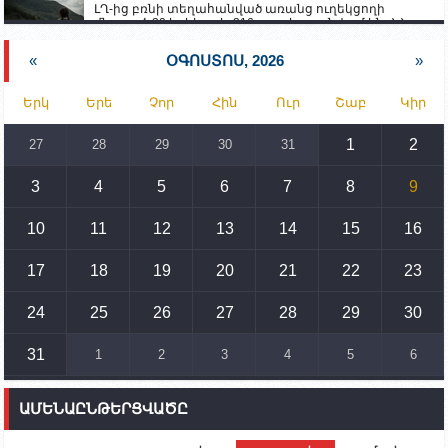
ԼՂ-ից բռնի տեղահանված առանց ուղեկցողի
մնացած 20 երեխա և 216 տարեց գտնվում են ՀՀ
աշխատանքի և սոցիալական հարցերի
նախարարության հոգածության ներքո
«
ՕԳՈՍՏՈՍ, 2026
»
15:30
02.10.2023
Երկ
Երե
Չոր
Հին
Ուր
Շաբ
Կիր
Իրանը կողմ է տարածաշրջանի համար շահավետ
տրանսպորտային հաղորդակցությունների
զարգացմանը, սակայն ոչ՝ միջազգային
1
2
27
28
29
30
31
սահմանների փոփոխությանը
3
4
5
6
7
8
9
15:10
02.10.2023
Պետք է միջոցներ ձեռնարկել Ադրբեջանի կողմից
սպառնալիքները կասեցնելու համար. իսպանացի
10
11
12
13
14
15
16
պատգամավորը Գորիսում է
17
18
19
20
21
22
23
14:54
02.10.2023
Ադրբեջանի ԶՈՒ-ն կրակ է բացել Կութի հատվածում
տեղակայված հայկական դիրքերի անձնակազմի
24
25
26
27
28
29
30
համար սնունդ տեղափոխող մեքենայի
ուղղությամբ
31
1
2
3
4
5
6
14:46
02.10.2023
Մեր երկրները միևնույն մարտահրավերներն
ԱՄԵՆԱԸՆԹԵՐՑՎԱԾԸ
ունեն. կիպրոսցի խորհրդարանականը՝ Ալեն
Սիմոնյանին