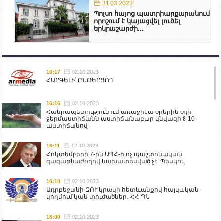
31.03.2023
Պոլսո հայոց պատրիարքարանում
որոշում է կայացվել լուծել
երկրաշարժի...
16:17
02.10.2023
ՀԱՐԳԵԼԻ՛ ԸՆԹԵՐՑՈՂ
16:16
02.10.2023
Հանրապետությունում առաջիկա օրերին օդի
ջերմաստիճանն աստիճանաբար կնվազի 8-10
աստիճանով
16:11
02.10.2023
Հոկտեմբերի 7-ին ԱՊՀ-ի ոչ պաշտոնական
գագաթնաժողով նախատեսված չէ. Պեսկով
16:10
02.10.2023
Ադրբեջանի ԶՈՒ կրակի հետևանքով հայկական
կողմում կան տուժածներ․ ՀՀ ՊՆ
16:00
02.10.2023