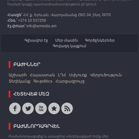
համար կայքը պատասխանատվություն չի կրում:
Հասցե՝
ՀՀ ք. Երևան, Վարդանանց 28/2-34, ինդ. 0070
Հեռ.՝
+374 10 537259
Էլ-փոստ՝
info@armedia.am
Գլխավոր էջ
Մեր մասին
Գործընկերներ
Գովազդ կայքում
ԲԱԺԻՆՆԵՐ
Աշխարհ
Հայաստան
ԼՂՀ
Սփյուռք
Վերլուծություն
Տեղեկանք
No-politics
Հարցազրույց
ՀԵՏԵՎԵՔ ՄԵԶ
ԲԱԺԱՆՈՐԴԱԳՐՎԵԼ
Բաժանորդագրվեք և առաջինը տեղեկացված եղեք մեր