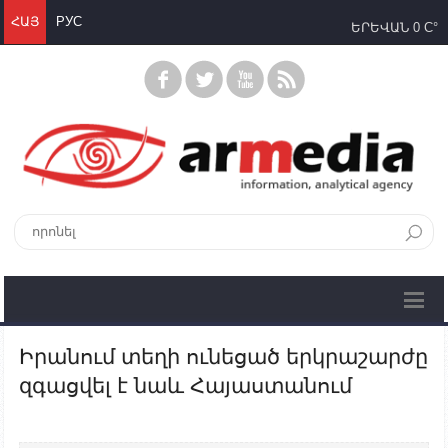
ՀԱՅ
РУС
ԵՐԵՎԱՆ
0 C°
Իրանում տեղի ունեցած երկրաշարժը
զգացվել է նաև Հայաստանում