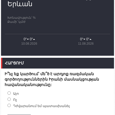
պատասխանատուներ կմնան ԼՂ-ում՝ մինչև
Երևան
որոնողափրկարարական աշխատանքների
ավարտը
Խոնավություն՝ %
11:03
02.10.2023
Քամի՝ կմ/ժ
ՄԱԿ-ի առաքելությունը շատ, շատ, շատ օգտակար
է Արցախի անապատում. Ժան-Քրիստոֆ Բյուսոն
10:43
02.10.2023
0°
0°
0°
0°
Ադրբեջանի փոխվարչապետն այսօր կմեկնի
10.08.2026
11.08.2026
Ստեփանակերտ
10:07
02.10.2023
Սենատոր Գարի Փիթերսը ներկայացրել է
ՀԱՐՑՈՒՄ
օրինագիծ, որն արգելում է ԱՄՆ օգնությունն
Ադրբեջանին
Ի՞նչ եք կարծում՝ մե՞ծ է արդյոք ռազմական
09:38
02.10.2023
գործողություններին Իրանի մասնակցության
Խումբն Արցախում կմնա` մինչև զոհվածների
հավանականությունը:
աճյունների ու անհետ կորածների
որոնողափրկարարական աշխատանքների
ավարտը. Թադևոսյան
Այո
Ոչ
20:26
30.09.2023
Դժվարանում եմ պատասխանել
Ժամը 18։00-ի դրությամբ ԼՂ-ից բռնի տեղահանված
100․480 անձ արդեն Հայաստանում է