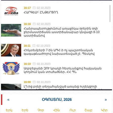
16:17
02.10.2023
ՀԱՐԳԵԼԻ՛ ԸՆԹԵՐՑՈՂ
16:16
02.10.2023
Հանրապետությունում առաջիկա օրերին օդի
ջերմաստիճանն աստիճանաբար կնվազի 8-10
աստիճանով
16:11
02.10.2023
Հոկտեմբերի 7-ին ԱՊՀ-ի ոչ պաշտոնական
գագաթնաժողով նախատեսված չէ. Պեսկով
16:10
02.10.2023
Ադրբեջանի ԶՈՒ կրակի հետևանքով հայկական
կողմում կան տուժածներ․ ՀՀ ՊՆ
16:00
02.10.2023
ԼՂ-ից բռնի տեղահանված առանց ուղեկցողի
մնացած 20 երեխա և 216 տարեց գտնվում են ՀՀ
աշխատանքի և սոցիալական հարցերի
նախարարության հոգածության ներքո
«
ՕԳՈՍՏՈՍ, 2026
»
15:30
02.10.2023
Երկ
Երե
Չոր
Հին
Ուր
Շաբ
Կիր
Իրանը կողմ է տարածաշրջանի համար շահավետ