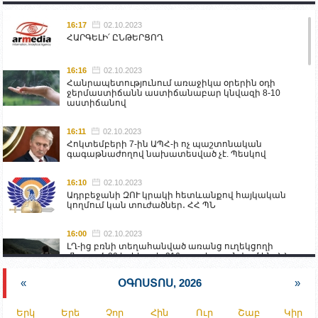
16:17
02.10.2023
ՀԱՐԳԵԼԻ՛ ԸՆԹԵՐՑՈՂ
16:16
02.10.2023
Հանրապետությունում առաջիկա օրերին օդի
ջերմաստիճանն աստիճանաբար կնվազի 8-10
աստիճանով
16:11
02.10.2023
Հոկտեմբերի 7-ին ԱՊՀ-ի ոչ պաշտոնական
գագաթնաժողով նախատեսված չէ. Պեսկով
16:10
02.10.2023
Ադրբեջանի ԶՈՒ կրակի հետևանքով հայկական
կողմում կան տուժածներ․ ՀՀ ՊՆ
16:00
02.10.2023
ԼՂ-ից բռնի տեղահանված առանց ուղեկցողի
մնացած 20 երեխա և 216 տարեց գտնվում են ՀՀ
աշխատանքի և սոցիալական հարցերի
նախարարության հոգածության ներքո
«
ՕԳՈՍՏՈՍ, 2026
»
15:30
02.10.2023
Երկ
Երե
Չոր
Հին
Ուր
Շաբ
Կիր
Իրանը կողմ է տարածաշրջանի համար շահավետ