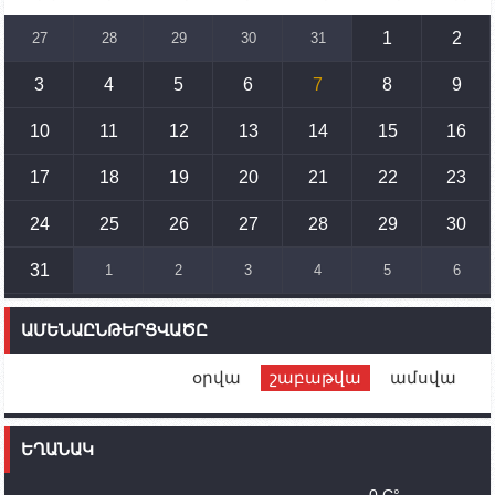
տրանսպորտային հաղորդակցությունների
զարգացմանը, սակայն ոչ՝ միջազգային
1
2
27
28
29
30
31
սահմանների փոփոխությանը
3
4
5
6
7
8
9
15:10
02.10.2023
Պետք է միջոցներ ձեռնարկել Ադրբեջանի կողմից
սպառնալիքները կասեցնելու համար. իսպանացի
10
11
12
13
14
15
16
պատգամավորը Գորիսում է
17
18
19
20
21
22
23
14:54
02.10.2023
Ադրբեջանի ԶՈՒ-ն կրակ է բացել Կութի հատվածում
տեղակայված հայկական դիրքերի անձնակազմի
24
25
26
27
28
29
30
համար սնունդ տեղափոխող մեքենայի
ուղղությամբ
31
1
2
3
4
5
6
14:46
02.10.2023
Մեր երկրները միևնույն մարտահրավերներն
ԱՄԵՆԱԸՆԹԵՐՑՎԱԾԸ
ունեն. կիպրոսցի խորհրդարանականը՝ Ալեն
Սիմոնյանին
օրվա
շաբաթվա
ամսվա
12:00
02.10.2023
Ֆրանսիայի ԱԳ նախարարը կայցելի Հայաստան
ԵՂԱՆԱԿ
11:30
02.10.2023
Սամվել Շահրամանյանն ու մի խումբ
0 C°