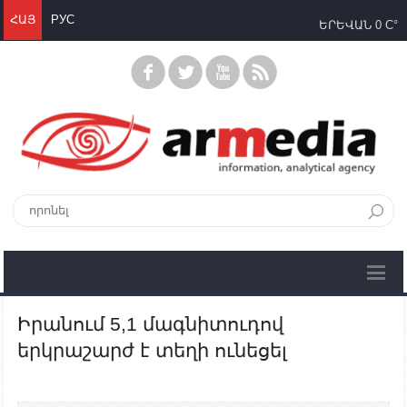
ՀԱՅ
РУС
ԵՐԵՎԱՆ
0 C°
Իրանում 5,1 մագնիտուդով
երկրաշարժ է տեղի ունեցել