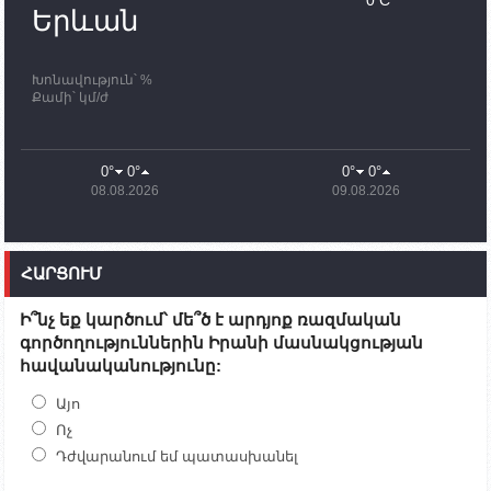
պատասխանատուներ կմնան ԼՂ-ում՝ մինչև
Երևան
որոնողափրկարարական աշխատանքների
ավարտը
Խոնավություն՝ %
11:03
02.10.2023
Քամի՝ կմ/ժ
ՄԱԿ-ի առաքելությունը շատ, շատ, շատ օգտակար
է Արցախի անապատում. Ժան-Քրիստոֆ Բյուսոն
10:43
02.10.2023
0°
0°
0°
0°
Ադրբեջանի փոխվարչապետն այսօր կմեկնի
08.08.2026
09.08.2026
Ստեփանակերտ
10:07
02.10.2023
Սենատոր Գարի Փիթերսը ներկայացրել է
ՀԱՐՑՈՒՄ
օրինագիծ, որն արգելում է ԱՄՆ օգնությունն
Ադրբեջանին
Ի՞նչ եք կարծում՝ մե՞ծ է արդյոք ռազմական
09:38
02.10.2023
գործողություններին Իրանի մասնակցության
Խումբն Արցախում կմնա` մինչև զոհվածների
հավանականությունը:
աճյունների ու անհետ կորածների
որոնողափրկարարական աշխատանքների
ավարտը. Թադևոսյան
Այո
Ոչ
20:26
30.09.2023
Դժվարանում եմ պատասխանել
Ժամը 18։00-ի դրությամբ ԼՂ-ից բռնի տեղահանված
100․480 անձ արդեն Հայաստանում է