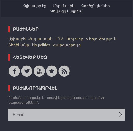
Գլխավոր էջ
Մեր մասին
Գործընկերներ
Գովազդ կայքում
ԲԱԺԻՆՆԵՐ
Աշխարհ
Հայաստան
ԼՂՀ
Սփյուռք
Վերլուծություն
Տեղեկանք
No-politics
Հարցազրույց
ՀԵՏԵՎԵՔ ՄԵԶ
ԲԱԺԱՆՈՐԴԱԳՐՎԵԼ
Բաժանորդագրվեք և առաջինը տեղեկացված եղեք մեր
թարմացումներին