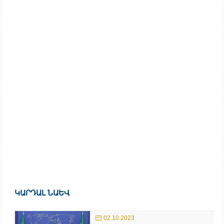
ԿԱՐԴԱԼ ՆԱԵՎ
02.10.2023