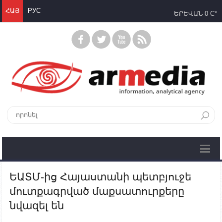
ՀԱՅ
РУС
ԵՐԵՎԱՆ
0 C°
ԵԱՏՄ-ից Հայաստանի պետբյուջե
մուտքագրված մաքսատուրքերը
նվազել են