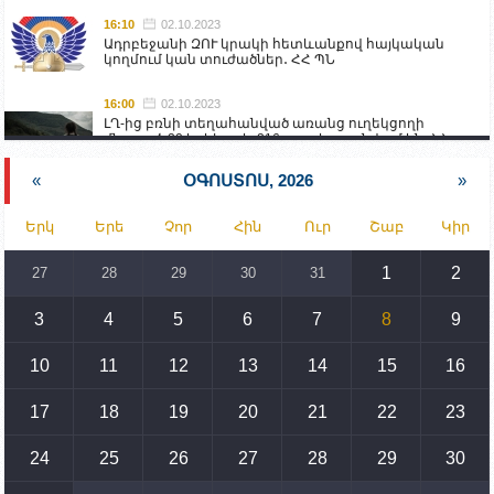
16:10
02.10.2023
Ադրբեջանի ԶՈՒ կրակի հետևանքով հայկական
կողմում կան տուժածներ․ ՀՀ ՊՆ
16:00
02.10.2023
ԼՂ-ից բռնի տեղահանված առանց ուղեկցողի
մնացած 20 երեխա և 216 տարեց գտնվում են ՀՀ
աշխատանքի և սոցիալական հարցերի
նախարարության հոգածության ներքո
«
ՕԳՈՍՏՈՍ, 2026
»
15:30
02.10.2023
Երկ
Երե
Չոր
Հին
Ուր
Շաբ
Կիր
Իրանը կողմ է տարածաշրջանի համար շահավետ
տրանսպորտային հաղորդակցությունների
զարգացմանը, սակայն ոչ՝ միջազգային
1
2
27
28
29
30
31
սահմանների փոփոխությանը
3
4
5
6
7
8
9
15:10
02.10.2023
Պետք է միջոցներ ձեռնարկել Ադրբեջանի կողմից
սպառնալիքները կասեցնելու համար. իսպանացի
10
11
12
13
14
15
16
պատգամավորը Գորիսում է
17
18
19
20
21
22
23
14:54
02.10.2023
Ադրբեջանի ԶՈՒ-ն կրակ է բացել Կութի հատվածում
տեղակայված հայկական դիրքերի անձնակազմի
24
25
26
27
28
29
30
համար սնունդ տեղափոխող մեքենայի
ուղղությամբ