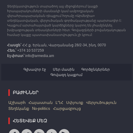
Տեղեկատվություն տարածող այլ միջոցներում կայքի
12:25
30.09.2023
հրապարակումների մասնակի կամ ամբողջական
Հայաստան է ժամանել բռնի տեղահանված 100
վերահրապարակման դեպքում հղումը «Արմեդիա»
հազար 417 արցախցի
տեղեկատվական, վերլուծական գործակալությանը պարտադիր է:
Կայքում արտահայտված կարծիքները կարող են չհամընկնել
խմբագրության տեսակետների հետ: Գովազդների բովանդակության
համար կայքը պատասխանատվություն չի կրում:
Հասցե՝
ՀՀ ք. Երևան, Վարդանանց 28/2-34, ինդ. 0070
Հեռ.՝
+374 10 537259
Էլ-փոստ՝
info@armedia.am
Գլխավոր էջ
Մեր մասին
Գործընկերներ
Գովազդ կայքում
ԲԱԺԻՆՆԵՐ
Աշխարհ
Հայաստան
ԼՂՀ
Սփյուռք
Վերլուծություն
Տեղեկանք
No-politics
Հարցազրույց
ՀԵՏԵՎԵՔ ՄԵԶ