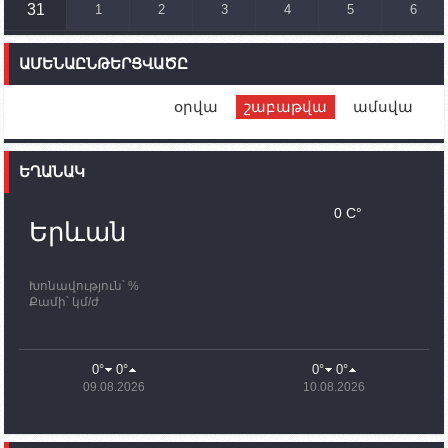
31
1
2
3
4
5
6
14:46
02.10.2023
Մեր երկրները միևնույն մարտահրավերներն
ԱՄԵՆԱԸՆԹԵՐՑՎԱԾԸ
ունեն. կիպրոսցի խորհրդարանականը՝ Ալեն
Սիմոնյանին
օրվա
շաբաթվա
ամսվա
12:00
02.10.2023
Ֆրանսիայի ԱԳ նախարարը կայցելի Հայաստան
ԵՂԱՆԱԿ
11:30
02.10.2023
Սամվել Շահրամանյանն ու մի խումբ
0 C°
պատասխանատուներ կմնան ԼՂ-ում՝ մինչև
Երևան
որոնողափրկարարական աշխատանքների
ավարտը
Խոնավություն՝ %
11:03
02.10.2023
Քամի՝ կմ/ժ
ՄԱԿ-ի առաքելությունը շատ, շատ, շատ օգտակար
է Արցախի անապատում. Ժան-Քրիստոֆ Բյուսոն
10:43
02.10.2023
0°
0°
0°
0°
Ադրբեջանի փոխվարչապետն այսօր կմեկնի
09.08.2026
10.08.2026
Ստեփանակերտ
10:07
02.10.2023