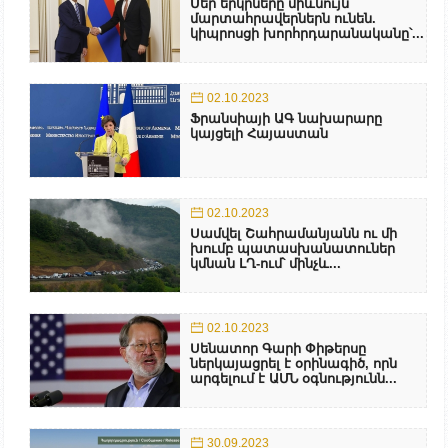
Մեր երկրները միևնույն
մարտահրավերներն ունեն.
կիպրոսցի խորհրդարանականը՝...
02.10.2023
Ֆրանսիայի ԱԳ նախարարը
կայցելի Հայաստան
02.10.2023
Սամվել Շահրամանյանն ու մի
խումբ պատասխանատուներ
կմնան ԼՂ-ում՝ մինչև...
02.10.2023
Սենատոր Գարի Փիթերսը
ներկայացրել է օրինագիծ, որն
արգելում է ԱՄՆ օգնությունն...
30.09.2023