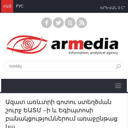
ՀԱՅ
РУС
ԵՐԵՎԱՆ
0 C°
Ազատ առևտրի գոտու ստեղծման
շուրջ ԵԱՏՄ –ի և Եգիպտոսի
բանակցություններում առաջընթաց
կա