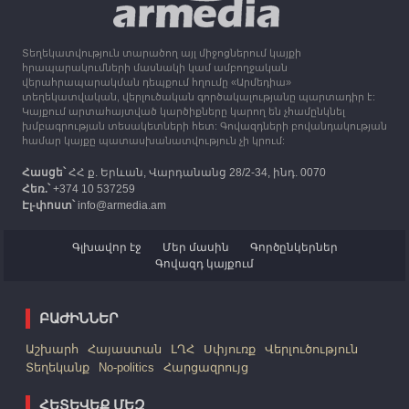
ստեռլինգ կհատկացնի՝ աջակցելու Լեռնային
Ղարաբաղից բռնի տեղահանվածներին
Տեղեկատվություն տարածող այլ միջոցներում կայքի
12:25
30.09.2023
հրապարակումների մասնակի կամ ամբողջական
Հայաստան է ժամանել բռնի տեղահանված 100
վերահրապարակման դեպքում հղումը «Արմեդիա»
հազար 417 արցախցի
տեղեկատվական, վերլուծական գործակալությանը պարտադիր է:
Կայքում արտահայտված կարծիքները կարող են չհամընկնել
խմբագրության տեսակետների հետ: Գովազդների բովանդակության
համար կայքը պատասխանատվություն չի կրում:
Հասցե՝
ՀՀ ք. Երևան, Վարդանանց 28/2-34, ինդ. 0070
Հեռ.՝
+374 10 537259
Էլ-փոստ՝
info@armedia.am
Գլխավոր էջ
Մեր մասին
Գործընկերներ
Գովազդ կայքում
ԲԱԺԻՆՆԵՐ
Աշխարհ
Հայաստան
ԼՂՀ
Սփյուռք
Վերլուծություն
Տեղեկանք
No-politics
Հարցազրույց
ՀԵՏԵՎԵՔ ՄԵԶ