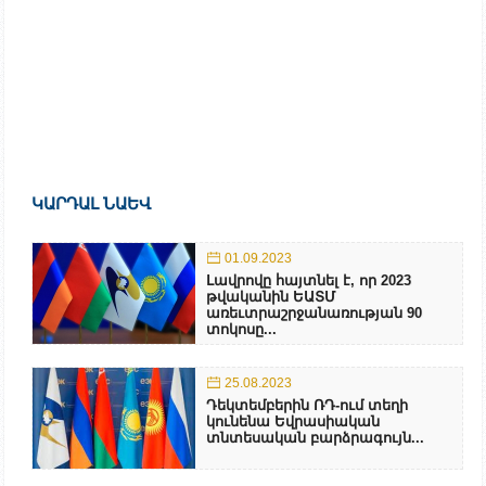
ԿԱՐԴԱԼ ՆԱԵՎ
01.09.2023
Լավրովը հայտնել է, որ 2023
թվականին ԵԱՏՄ
առեւտրաշրջանառության 90
տոկոսը...
25.08.2023
Դեկտեմբերին ՌԴ-ում տեղի
կունենա Եվրասիական
տնտեսական բարձրագույն...