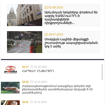
02.08.2023
Արևմտյան երկրները փորձում են
ազդել ԵԱՏՄ-ում ՌԴ–ի
դաշնակիցների
դիրքորոշումների...
26.07.2023
Մոսկվան Լաչինի միջանցքի
շուտափույթ ապաշրջափակման
կոչ է արել
16:17
02.10.2023
ՀԱՐԳԵԼԻ՛ ԸՆԹԵՐՑՈՂ
16:16
02.10.2023
Հանրապետությունում առաջիկա օրերին օդի
ջերմաստիճանն աստիճանաբար կնվազի 8-10
աստիճանով
16:11
02.10.2023