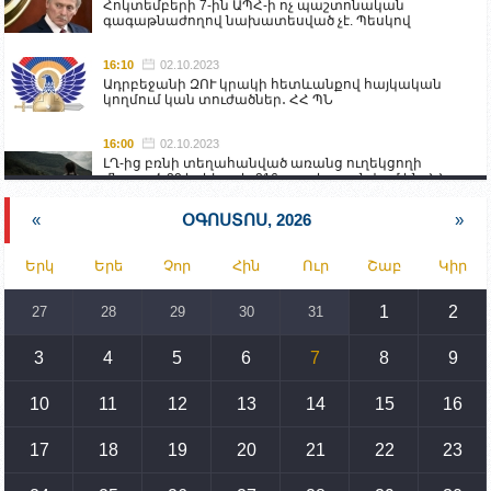
Հոկտեմբերի 7-ին ԱՊՀ-ի ոչ պաշտոնական
գագաթնաժողով նախատեսված չէ. Պեսկով
16:10
02.10.2023
Ադրբեջանի ԶՈՒ կրակի հետևանքով հայկական
կողմում կան տուժածներ․ ՀՀ ՊՆ
16:00
02.10.2023
ԼՂ-ից բռնի տեղահանված առանց ուղեկցողի
մնացած 20 երեխա և 216 տարեց գտնվում են ՀՀ
աշխատանքի և սոցիալական հարցերի
նախարարության հոգածության ներքո
«
ՕԳՈՍՏՈՍ, 2026
»
15:30
02.10.2023
Երկ
Երե
Չոր
Հին
Ուր
Շաբ
Կիր
Իրանը կողմ է տարածաշրջանի համար շահավետ
տրանսպորտային հաղորդակցությունների
զարգացմանը, սակայն ոչ՝ միջազգային
1
2
27
28
29
30
31
սահմանների փոփոխությանը
3
4
5
6
7
8
9
15:10
02.10.2023
Պետք է միջոցներ ձեռնարկել Ադրբեջանի կողմից
սպառնալիքները կասեցնելու համար. իսպանացի
10
11
12
13
14
15
16
պատգամավորը Գորիսում է
17
18
19
20
21
22
23
14:54
02.10.2023
Ադրբեջանի ԶՈՒ-ն կրակ է բացել Կութի հատվածում