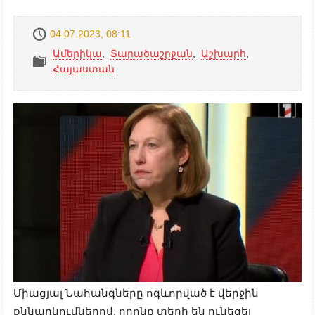
04.07.2023, 08:11
Ամերիկա
,
Տարածաշրջան
,
Աշխարհ
,
Հայաստան
Միացյալ Նահանգները ոգևորված է վերջին
քննարկումներով, որոնք տեղի են ունեցել