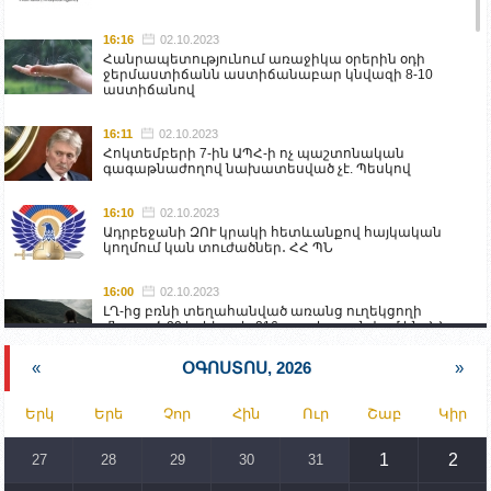
16:16
02.10.2023
Հանրապետությունում առաջիկա օրերին օդի
ջերմաստիճանն աստիճանաբար կնվազի 8-10
աստիճանով
16:11
02.10.2023
Հոկտեմբերի 7-ին ԱՊՀ-ի ոչ պաշտոնական
գագաթնաժողով նախատեսված չէ. Պեսկով
16:10
02.10.2023
Ադրբեջանի ԶՈՒ կրակի հետևանքով հայկական
կողմում կան տուժածներ․ ՀՀ ՊՆ
16:00
02.10.2023
ԼՂ-ից բռնի տեղահանված առանց ուղեկցողի
մնացած 20 երեխա և 216 տարեց գտնվում են ՀՀ
աշխատանքի և սոցիալական հարցերի
նախարարության հոգածության ներքո
«
ՕԳՈՍՏՈՍ, 2026
»
15:30
02.10.2023
Երկ
Երե
Չոր
Հին
Ուր
Շաբ
Կիր
Իրանը կողմ է տարածաշրջանի համար շահավետ
տրանսպորտային հաղորդակցությունների
զարգացմանը, սակայն ոչ՝ միջազգային
1
2
27
28
29
30
31
սահմանների փոփոխությանը