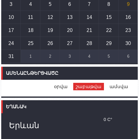
3
4
5
6
7
8
9
15:10
02.10.2023
Պետք է միջոցներ ձեռնարկել Ադրբեջանի կողմից
սպառնալիքները կասեցնելու համար. իսպանացի
10
11
12
13
14
15
16
պատգամավորը Գորիսում է
17
18
19
20
21
22
23
14:54
02.10.2023
Ադրբեջանի ԶՈՒ-ն կրակ է բացել Կութի հատվածում
տեղակայված հայկական դիրքերի անձնակազմի
24
25
26
27
28
29
30
համար սնունդ տեղափոխող մեքենայի
ուղղությամբ
31
1
2
3
4
5
6
14:46
02.10.2023
Մեր երկրները միևնույն մարտահրավերներն
ԱՄԵՆԱԸՆԹԵՐՑՎԱԾԸ
ունեն. կիպրոսցի խորհրդարանականը՝ Ալեն
Սիմոնյանին
օրվա
շաբաթվա
ամսվա
12:00
02.10.2023
Ֆրանսիայի ԱԳ նախարարը կայցելի Հայաստան
ԵՂԱՆԱԿ
11:30
02.10.2023
Սամվել Շահրամանյանն ու մի խումբ
0 C°
պատասխանատուներ կմնան ԼՂ-ում՝ մինչև
Երևան
որոնողափրկարարական աշխատանքների
ավարտը