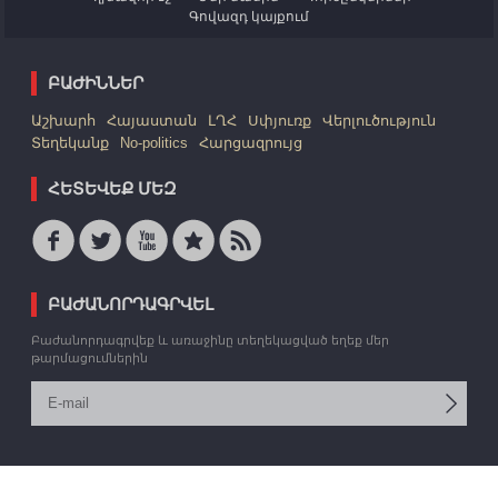
Գովազդ կայքում
ԲԱԺԻՆՆԵՐ
Աշխարհ
Հայաստան
ԼՂՀ
Սփյուռք
Վերլուծություն
Տեղեկանք
No-politics
Հարցազրույց
ՀԵՏԵՎԵՔ ՄԵԶ
ԲԱԺԱՆՈՐԴԱԳՐՎԵԼ
Բաժանորդագրվեք և առաջինը տեղեկացված եղեք մեր
թարմացումներին
© 2006 -2026 «Արմեդիա» ՏՎԳ: Բոլոր իրավունքները պաշտպանված են: