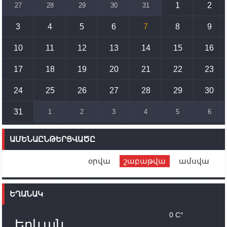
զարգացմանը, սակայն ոչ՝ միջազգային
1
2
27
28
29
30
31
սահմանների փոփոխությանը
3
4
5
6
7
8
9
15:10
02.10.2023
Պետք է միջոցներ ձեռնարկել Ադրբեջանի կողմից
սպառնալիքները կասեցնելու համար. իսպանացի
10
11
12
13
14
15
16
պատգամավորը Գորիսում է
17
18
19
20
21
22
23
14:54
02.10.2023
Ադրբեջանի ԶՈՒ-ն կրակ է բացել Կութի հատվածում
տեղակայված հայկական դիրքերի անձնակազմի
24
25
26
27
28
29
30
համար սնունդ տեղափոխող մեքենայի
ուղղությամբ
31
1
2
3
4
5
6
14:46
02.10.2023
Մեր երկրները միևնույն մարտահրավերներն
ԱՄԵՆԱԸՆԹԵՐՑՎԱԾԸ
ունեն. կիպրոսցի խորհրդարանականը՝ Ալեն
Սիմոնյանին
օրվա
շաբաթվա
ամսվա
12:00
02.10.2023
Ֆրանսիայի ԱԳ նախարարը կայցելի Հայաստան
ԵՂԱՆԱԿ
11:30
02.10.2023
Սամվել Շահրամանյանն ու մի խումբ
0 C°
պատասխանատուներ կմնան ԼՂ-ում՝ մինչև
Երևան
որոնողափրկարարական աշխատանքների