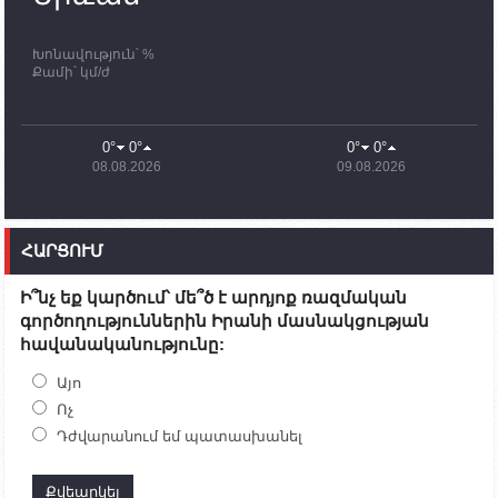
ավարտը
Խոնավություն՝ %
11:03
02.10.2023
Քամի՝ կմ/ժ
ՄԱԿ-ի առաքելությունը շատ, շատ, շատ օգտակար
է Արցախի անապատում. Ժան-Քրիստոֆ Բյուսոն
10:43
02.10.2023
0°
0°
0°
0°
Ադրբեջանի փոխվարչապետն այսօր կմեկնի
08.08.2026
09.08.2026
Ստեփանակերտ
10:07
02.10.2023
Սենատոր Գարի Փիթերսը ներկայացրել է
ՀԱՐՑՈՒՄ
օրինագիծ, որն արգելում է ԱՄՆ օգնությունն
Ադրբեջանին
Ի՞նչ եք կարծում՝ մե՞ծ է արդյոք ռազմական
09:38
02.10.2023
գործողություններին Իրանի մասնակցության
Խումբն Արցախում կմնա` մինչև զոհվածների
հավանականությունը:
աճյունների ու անհետ կորածների
որոնողափրկարարական աշխատանքների
ավարտը. Թադևոսյան
Այո
Ոչ
20:26
30.09.2023
Դժվարանում եմ պատասխանել
Ժամը 18։00-ի դրությամբ ԼՂ-ից բռնի տեղահանված
100․480 անձ արդեն Հայաստանում է