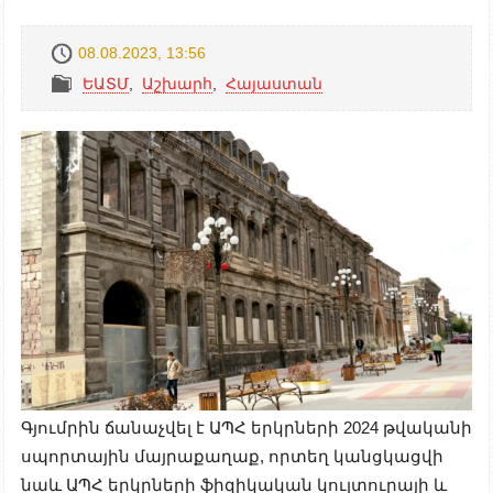
08.08.2023, 13:56
ԵԱՏՄ
,
Աշխարհ
,
Հայաստան
Գյումրին ճանաչվել է ԱՊՀ երկրների
2024
թվականի
սպորտային մայրաքաղաք, որտեղ կանցկացվի
նաև ԱՊՀ երկրների ֆիզիկական կուլտուրայի և