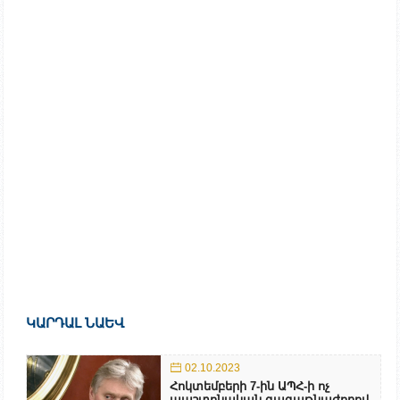
ԿԱՐԴԱԼ ՆԱԵՎ
02.10.2023
Հոկտեմբերի 7-ին ԱՊՀ-ի ոչ
պաշտոնական գագաթնաժողով