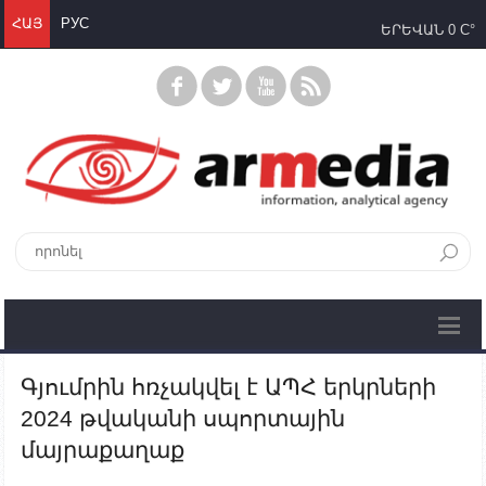
ՀԱՅ
РУС
ԵՐԵՎԱՆ
0 C°
Գյումրին հռչակվել է ԱՊՀ երկրների
2024 թվականի սպորտային
մայրաքաղաք