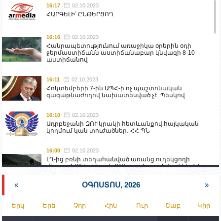
16:17
02.10.2023
ՀԱՐԳԵԼԻ՛ ԸՆԹԵՐՑՈՂ
16:16
02.10.2023
Հանրապետությունում առաջիկա օրերին օդի
ջերմաստիճանն աստիճանաբար կնվազի 8-10
աստիճանով
16:11
02.10.2023
Հոկտեմբերի 7-ին ԱՊՀ-ի ոչ պաշտոնական
գագաթնաժողով նախատեսված չէ. Պեսկով
16:10
02.10.2023
Ադրբեջանի ԶՈՒ կրակի հետևանքով հայկական
կողմում կան տուժածներ․ ՀՀ ՊՆ
16:00
02.10.2023
ԼՂ-ից բռնի տեղահանված առանց ուղեկցողի
մնացած 20 երեխա և 216 տարեց գտնվում են ՀՀ
աշխատանքի և սոցիալական հարցերի
նախարարության հոգածության ներքո
«
ՕԳՈՍՏՈՍ, 2026
»
15:30
02.10.2023
Երկ
Երե
Չոր
Հին
Ուր
Շաբ
Կիր
Իրանը կողմ է տարածաշրջանի համար շահավետ
տրանսպորտային հաղորդակցությունների