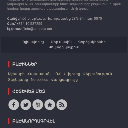
խմբագրության տեսակետների հետ: Գովազդների բովանդակության
համար կայքը պատասխանատվություն չի կրում:
Հասցե՝
ՀՀ ք. Երևան, Վարդանանց 28/2-34, ինդ. 0070
Հեռ.՝
+374 10 537259
Էլ-փոստ՝
info@armedia.am
Գլխավոր էջ
Մեր մասին
Գործընկերներ
Գովազդ կայքում
ԲԱԺԻՆՆԵՐ
Աշխարհ
Հայաստան
ԼՂՀ
Սփյուռք
Վերլուծություն
Տեղեկանք
No-politics
Հարցազրույց
ՀԵՏԵՎԵՔ ՄԵԶ
ԲԱԺԱՆՈՐԴԱԳՐՎԵԼ