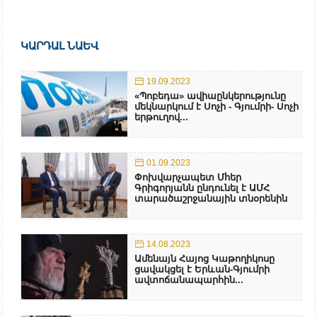
ԿԱՐԴԱԼ ՆԱԵՎ
19.09.2023
«Պոբեդա» ավիաընկերությունը
մեկնարկում է Սոչի - Գյումրի- Սոչի
երթուղով...
01.09.2023
Փոխվարչապետ Մհեր
Գրիգորյանն ընդունել է ԱՄՀ
տարածաշրջանային տնօրենին
14.08.2023
Ամենայն Հայոց Կաթողիկոսը
ցավակցել է Երևան-Գյումրի
ավտոճանապարհին...