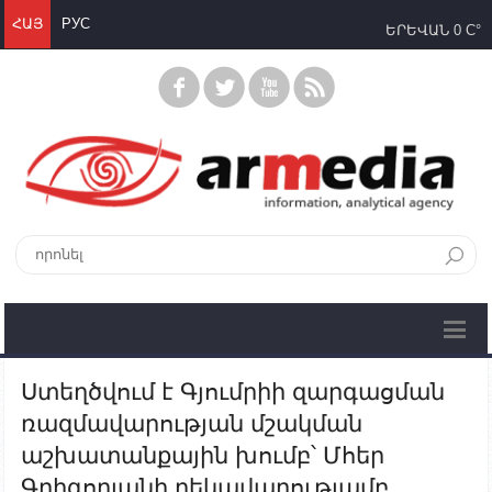
ՀԱՅ
РУС
ԵՐԵՎԱՆ
0 C°
Ստեղծվում է Գյումրիի զարգացման
ռազմավարության մշակման
աշխատանքային խումբ՝ Մհեր
Գրիգորյանի ղեկավարությամբ