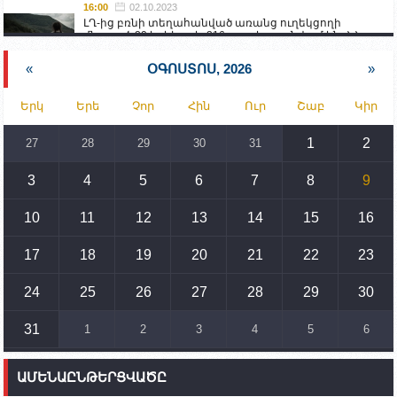
16:00
02.10.2023
ԼՂ-ից բռնի տեղահանված առանց ուղեկցողի
մնացած 20 երեխա և 216 տարեց գտնվում են ՀՀ
աշխատանքի և սոցիալական հարցերի
նախարարության հոգածության ներքո
«
ՕԳՈՍՏՈՍ, 2026
»
15:30
02.10.2023
Երկ
Երե
Չոր
Հին
Ուր
Շաբ
Կիր
Իրանը կողմ է տարածաշրջանի համար շահավետ
տրանսպորտային հաղորդակցությունների
զարգացմանը, սակայն ոչ՝ միջազգային
1
2
27
28
29
30
31
սահմանների փոփոխությանը
3
4
5
6
7
8
9
15:10
02.10.2023
Պետք է միջոցներ ձեռնարկել Ադրբեջանի կողմից
սպառնալիքները կասեցնելու համար. իսպանացի
10
11
12
13
14
15
16
պատգամավորը Գորիսում է
17
18
19
20
21
22
23
14:54
02.10.2023
Ադրբեջանի ԶՈՒ-ն կրակ է բացել Կութի հատվածում
տեղակայված հայկական դիրքերի անձնակազմի
24
25
26
27
28
29
30
համար սնունդ տեղափոխող մեքենայի
ուղղությամբ
31
1
2
3
4
5
6
14:46
02.10.2023
Մեր երկրները միևնույն մարտահրավերներն
ԱՄԵՆԱԸՆԹԵՐՑՎԱԾԸ
ունեն. կիպրոսցի խորհրդարանականը՝ Ալեն
Սիմոնյանին