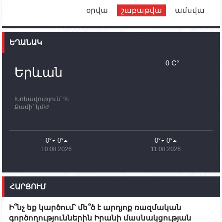
օրվա
շաբաթվա
ամսվա
12:00
02.10.2023
Ֆրանսիայի ԱԳ նախարարը կայցելի Հայաստան
ԵՂԱՆԱԿ
11:30
02.10.2023
Սամվել Շահրամանյանն ու մի խումբ
0 C°
պատասխանատուներ կմնան ԼՂ-ում՝ մինչև
Երևան
որոնողափրկարարական աշխատանքների
ավարտը
Խոնավություն՝ %
11:03
02.10.2023
Քամի՝ կմ/ժ
ՄԱԿ-ի առաքելությունը շատ, շատ, շատ օգտակար
է Արցախի անապատում. Ժան-Քրիստոֆ Բյուսոն
10:43
02.10.2023
0°
0°
0°
0°
Ադրբեջանի փոխվարչապետն այսօր կմեկնի
10.08.2026
11.08.2026
Ստեփանակերտ
10:07
02.10.2023
Սենատոր Գարի Փիթերսը ներկայացրել է
ՀԱՐՑՈՒՄ
օրինագիծ, որն արգելում է ԱՄՆ օգնությունն
Ադրբեջանին
Ի՞նչ եք կարծում՝ մե՞ծ է արդյոք ռազմական
09:38
02.10.2023
գործողություններին Իրանի մասնակցության