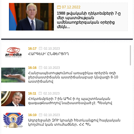
07.12.2022
1988 թվականի դեկտեմբերի 7-ը
մեր պատմության
ամենաողբերգական օրերից
մեկն...
16:17
02.10.2023
ՀԱՐԳԵԼԻ՛ ԸՆԹԵՐՑՈՂ
16:16
02.10.2023
Հանրապետությունում առաջիկա օրերին օդի
ջերմաստիճանն աստիճանաբար կնվազի 8-10
աստիճանով
16:11
02.10.2023
Հոկտեմբերի 7-ին ԱՊՀ-ի ոչ պաշտոնական
գագաթնաժողով նախատեսված չէ. Պեսկով
16:10
02.10.2023
Ադրբեջանի ԶՈՒ կրակի հետևանքով հայկական
կողմում կան տուժածներ․ ՀՀ ՊՆ