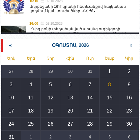
16:10
02.10.2023
Ադրբեջանի ԶՈՒ կրակի հետևանքով հայկական
կողմում կան տուժածներ․ ՀՀ ՊՆ
16:00
02.10.2023
ԼՂ-ից բռնի տեղահանված առանց ուղեկցողի
մնացած 20 երեխա և 216 տարեց գտնվում են ՀՀ
աշխատանքի և սոցիալական հարցերի
նախարարության հոգածության ներքո
«
ՕԳՈՍՏՈՍ, 2026
»
15:30
02.10.2023
Երկ
Երե
Չոր
Հին
Ուր
Շաբ
Կիր
Իրանը կողմ է տարածաշրջանի համար շահավետ
տրանսպորտային հաղորդակցությունների
զարգացմանը, սակայն ոչ՝ միջազգային
1
2
27
28
29
30
31
սահմանների փոփոխությանը
3
4
5
6
7
8
9
15:10
02.10.2023
Պետք է միջոցներ ձեռնարկել Ադրբեջանի կողմից
սպառնալիքները կասեցնելու համար. իսպանացի
10
11
12
13
14
15
16
պատգամավորը Գորիսում է
17
18
19
20
21
22
23
14:54
02.10.2023
Ադրբեջանի ԶՈՒ-ն կրակ է բացել Կութի հատվածում
տեղակայված հայկական դիրքերի անձնակազմի
24
25
26
27
28
29
30
համար սնունդ տեղափոխող մեքենայի
ուղղությամբ
31
1
2
3
4
5
6