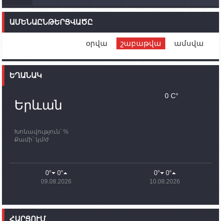
14:46
02.10.2023
Մեր երկրները միևնույն մարտահրավերներն
ԱՄԵՆԱԸՆԹԵՐՑՎԱԾԸ
ունեն. կիպրոսցի խորհրդարանականը՝ Ալեն
Սիմոնյանին
օրվա
շաբաթվա
ամսվա
12:00
02.10.2023
Ֆրանսիայի ԱԳ նախարարը կայցելի Հայաստան
ԵՂԱՆԱԿ
11:30
02.10.2023
Սամվել Շահրամանյանն ու մի խումբ
0 C°
պատասխանատուներ կմնան ԼՂ-ում՝ մինչև
Երևան
որոնողափրկարարական աշխատանքների
ավարտը
Խոնավություն՝ %
11:03
02.10.2023
Քամի՝ կմ/ժ
ՄԱԿ-ի առաքելությունը շատ, շատ, շատ օգտակար
է Արցախի անապատում. Ժան-Քրիստոֆ Բյուսոն
10:43
02.10.2023
0°
0°
0°
0°
Ադրբեջանի փոխվարչապետն այսօր կմեկնի
09.08.2026
10.08.2026
Ստեփանակերտ
10:07
02.10.2023
Սենատոր Գարի Փիթերսը ներկայացրել է
ՀԱՐՑՈՒՄ
օրինագիծ, որն արգելում է ԱՄՆ օգնությունն