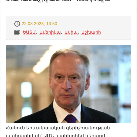
22.08.2023, 13:50
ԵԱՏՄ
,
Ամերիկա
,
Ասիա
,
Աշխարհ
Հանուն երևակայական գերիշխանության
պահպանման՝ ԱՄՆ-ն անխոհեմ կերպով