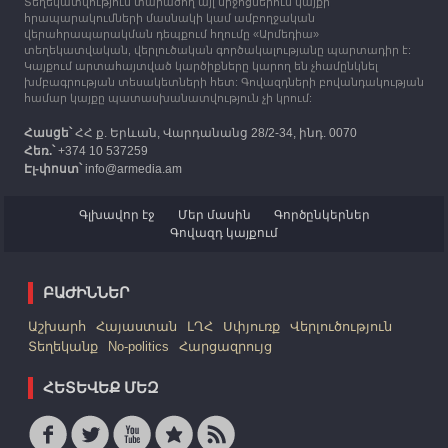
Տեղեկատվություն տարածող այլ միջոցներում կայքի
12:25
30.09.2023
հրապարակումների մասնակի կամ ամբողջական
Հայաստան է ժամանել բռնի տեղահանված 100
վերահրապարակման դեպքում հղումը «Արմեդիա»
հազար 417 արցախցի
տեղեկատվական, վերլուծական գործակալությանը պարտադիր է:
Կայքում արտահայտված կարծիքները կարող են չհամընկնել
խմբագրության տեսակետների հետ: Գովազդների բովանդակության
համար կայքը պատասխանատվություն չի կրում:
Հասցե՝
ՀՀ ք. Երևան, Վարդանանց 28/2-34, ինդ. 0070
Հեռ.՝
+374 10 537259
Էլ-փոստ՝
info@armedia.am
Գլխավոր էջ
Մեր մասին
Գործընկերներ
Գովազդ կայքում
ԲԱԺԻՆՆԵՐ
Աշխարհ
Հայաստան
ԼՂՀ
Սփյուռք
Վերլուծություն
Տեղեկանք
No-politics
Հարցազրույց
ՀԵՏԵՎԵՔ ՄԵԶ