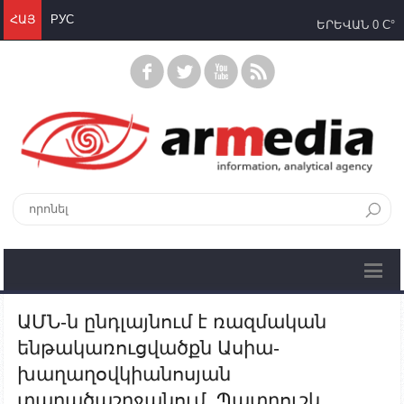
ՀԱՅ
РУС
ԵՐԵՎԱՆ
0 C°
ԱՄՆ-ն ընդլայնում է ռազմական
ենթակառուցվածքն Ասիա-
խաղաղօվկիանոսյան
տարածաշրջանում. Պատրուշև