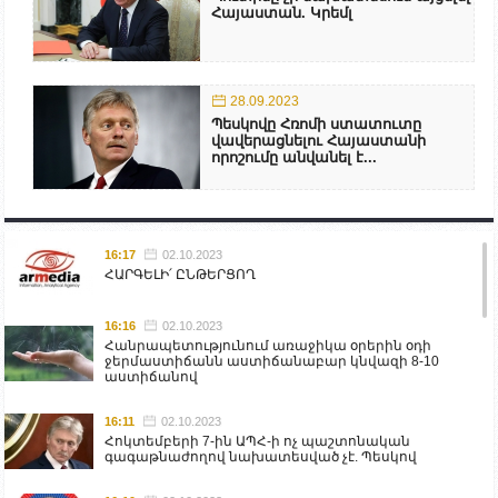
Հայաստան. Կրեմլ
28.09.2023
Պեսկովը Հռոմի ստատուտը
վավերացնելու Հայաստանի
որոշումը անվանել է...
16:17
02.10.2023
ՀԱՐԳԵԼԻ՛ ԸՆԹԵՐՑՈՂ
16:16
02.10.2023
Հանրապետությունում առաջիկա օրերին օդի
ջերմաստիճանն աստիճանաբար կնվազի 8-10
աստիճանով
16:11
02.10.2023
Հոկտեմբերի 7-ին ԱՊՀ-ի ոչ պաշտոնական
գագաթնաժողով նախատեսված չէ. Պեսկով