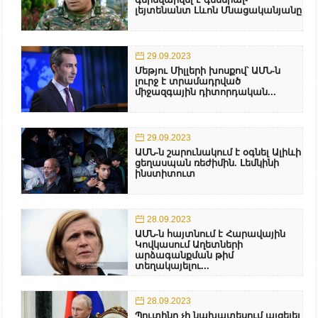
լեյտենանտ Լևոն Մնացականյանը
29.09.2023
Մեթյու Միլլերի խոսքով՝ ԱՄՆ-ն
լուրջ է տրամադրված
միջազգային դիտորդական...
29.09.2023
ԱՄՆ-ն շարունակում է օգնել Ալիևի
ցեղասպան ռեժիմին. Լեմկինի
ինստիտուտ
28.09.2023
ԱՄՆ-ն հայտնում է Հարավային
Կովկասում Աղետների
արձագանքման թիմ
տեղակայելու...
28.09.2023
Պուտինը չի նախատեսում այցելել