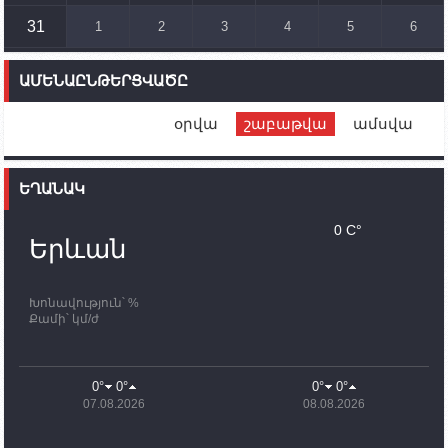
ուղղությամբ
31
1
2
3
4
5
6
14:46
02.10.2023
Մեր երկրները միևնույն մարտահրավերներն
ԱՄԵՆԱԸՆԹԵՐՑՎԱԾԸ
ունեն. կիպրոսցի խորհրդարանականը՝ Ալեն
Սիմոնյանին
օրվա
շաբաթվա
ամսվա
12:00
02.10.2023
Ֆրանսիայի ԱԳ նախարարը կայցելի Հայաստան
ԵՂԱՆԱԿ
11:30
02.10.2023
Սամվել Շահրամանյանն ու մի խումբ
0 C°
պատասխանատուներ կմնան ԼՂ-ում՝ մինչև
Երևան
որոնողափրկարարական աշխատանքների
ավարտը
Խոնավություն՝ %
11:03
02.10.2023
Քամի՝ կմ/ժ
ՄԱԿ-ի առաքելությունը շատ, շատ, շատ օգտակար
է Արցախի անապատում. Ժան-Քրիստոֆ Բյուսոն
10:43
02.10.2023
0°
0°
0°
0°
Ադրբեջանի փոխվարչապետն այսօր կմեկնի
07.08.2026
08.08.2026
Ստեփանակերտ