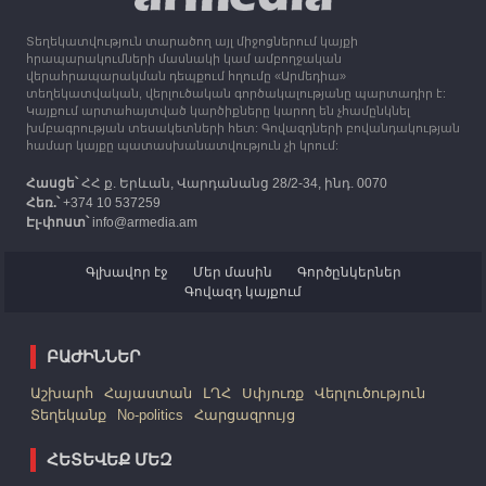
Ղարաբաղից բռնի տեղահանվածներին
Տեղեկատվություն տարածող այլ միջոցներում կայքի
12:25
30.09.2023
հրապարակումների մասնակի կամ ամբողջական
Հայաստան է ժամանել բռնի տեղահանված 100
վերահրապարակման դեպքում հղումը «Արմեդիա»
հազար 417 արցախցի
տեղեկատվական, վերլուծական գործակալությանը պարտադիր է:
Կայքում արտահայտված կարծիքները կարող են չհամընկնել
խմբագրության տեսակետների հետ: Գովազդների բովանդակության
համար կայքը պատասխանատվություն չի կրում:
Հասցե՝
ՀՀ ք. Երևան, Վարդանանց 28/2-34, ինդ. 0070
Հեռ.՝
+374 10 537259
Էլ-փոստ՝
info@armedia.am
Գլխավոր էջ
Մեր մասին
Գործընկերներ
Գովազդ կայքում
ԲԱԺԻՆՆԵՐ
Աշխարհ
Հայաստան
ԼՂՀ
Սփյուռք
Վերլուծություն
Տեղեկանք
No-politics
Հարցազրույց
ՀԵՏԵՎԵՔ ՄԵԶ