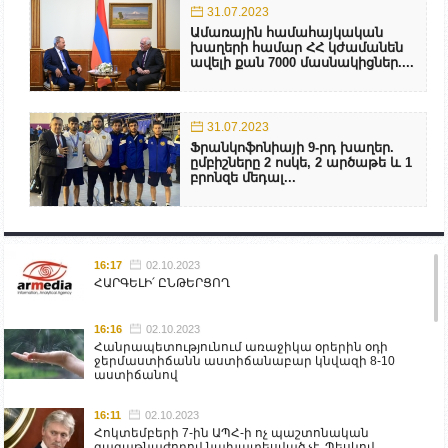
31.07.2023
Ամառային համահայկական
խաղերի համար ՀՀ կժամանեն
ավելի քան 7000 մասնակիցներ....
31.07.2023
Ֆրանկոֆոնիայի 9-րդ խաղեր.
ըմբիշները 2 ոսկե, 2 արծաթե և 1
բրոնզե մեդալ...
16:17
02.10.2023
ՀԱՐԳԵԼԻ՛ ԸՆԹԵՐՑՈՂ
16:16
02.10.2023
Հանրապետությունում առաջիկա օրերին օդի
ջերմաստիճանն աստիճանաբար կնվազի 8-10
աստիճանով
16:11
02.10.2023
Հոկտեմբերի 7-ին ԱՊՀ-ի ոչ պաշտոնական
գագաթնաժողով նախատեսված չէ. Պեսկով