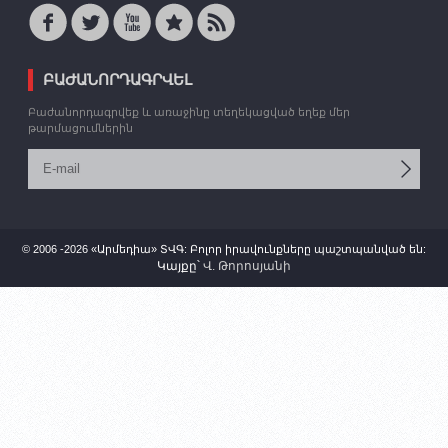
ԲԱԺԱՆՈՐԴԱԳՐՎԵԼ
Բաժանորդագրվեք և առաջինը տեղեկացված եղեք մեր
թարմացումներին
© 2006 -2026 «Արմեդիա» ՏՎԳ: Բոլոր իրավունքները պաշտպանված են:
Կայքը՝
Վ. Թորոսյանի