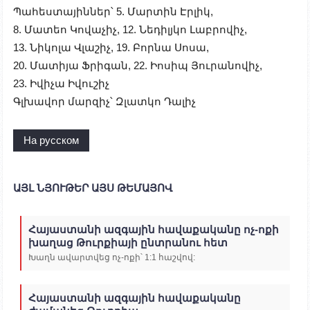
Պահեստայիններ
՝ 5. Մարտին Էրլիկ,
8. Մատեո Կովաչիչ, 12. Նեդիլյկո Լաբրովիչ,
13. Նիկոլա Վլաշիչ, 19. Բորնա Սոսա,
20. Մատիյա Ֆրիգան, 22. Իոսիպ Յուրանովիչ,
23. Իվիչա Իվուշիչ
Գլխավոր
մարզիչ
՝
Զլատկո Դալիչ
На русском
ԱՅԼ ՆՅՈՒԹԵՐ ԱՅՍ ԹԵՄԱՅՈՎ
Հայաստանի ազգային հավաքականը ոչ-ոքի
խաղաց Թուրքիայի ընտրանու հետ
Խաղն ավարտվեց ոչ-ոքի՝ 1:1 հաշվով:
Հայաստանի ազգային հավաքականը