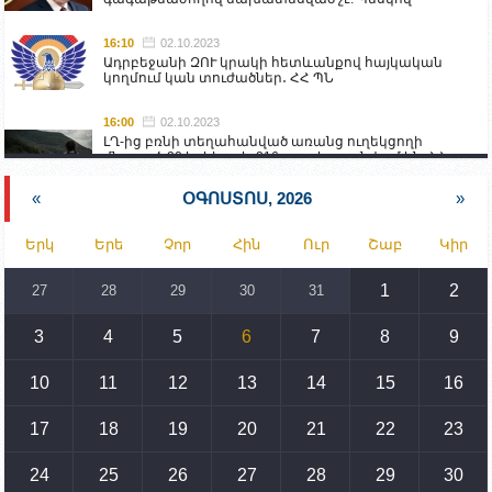
16:10
02.10.2023
Ադրբեջանի ԶՈՒ կրակի հետևանքով հայկական
կողմում կան տուժածներ․ ՀՀ ՊՆ
16:00
02.10.2023
ԼՂ-ից բռնի տեղահանված առանց ուղեկցողի
մնացած 20 երեխա և 216 տարեց գտնվում են ՀՀ
աշխատանքի և սոցիալական հարցերի
նախարարության հոգածության ներքո
«
ՕԳՈՍՏՈՍ, 2026
»
15:30
02.10.2023
Երկ
Երե
Չոր
Հին
Ուր
Շաբ
Կիր
Իրանը կողմ է տարածաշրջանի համար շահավետ
տրանսպորտային հաղորդակցությունների
զարգացմանը, սակայն ոչ՝ միջազգային
1
2
27
28
29
30
31
սահմանների փոփոխությանը
3
4
5
6
7
8
9
15:10
02.10.2023
Պետք է միջոցներ ձեռնարկել Ադրբեջանի կողմից
սպառնալիքները կասեցնելու համար. իսպանացի
10
11
12
13
14
15
16
պատգամավորը Գորիսում է
17
18
19
20
21
22
23
14:54
02.10.2023
Ադրբեջանի ԶՈՒ-ն կրակ է բացել Կութի հատվածում
տեղակայված հայկական դիրքերի անձնակազմի
24
25
26
27
28
29
30
համար սնունդ տեղափոխող մեքենայի