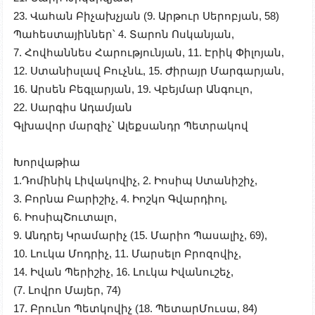
23. Վահան Բիչախչյան (9. Արթուր Սերոբյան, 58)
Պահեստայիններ՝
4. Տարոն Ոսկանյան,
7. Հովհաննես Հարությունյան, 11. Էրիկ Փիլոյան,
12. Ստանիսլավ Բուչնև, 15. Ժիրայր Մարգարյան,
16. Արսեն Բեգլարյան, 19. Վբեյմար Անգուլո,
22. Սարգիս Ադամյան
Գլխավոր
մարզիչ՝
Ալեքսանդր Պետրակով
​​​​​​​Խորվաթիա
1.Դոմինիկ Լիվակովիչ, 2. Իոսիպ Ստանիշիչ,
3. Բորնա Բարիշիչ, 4. Իոշկո Գվարդիոլ,
6. ԻոսիպՇուտալո,
9. Անդրեյ Կրամարիչ (15. Մարիո Պասալիչ, 69),
10. Լուկա Մոդրիչ, 11. Մարսելո Բրոզովիչ,
14. Իվան Պերիշիչ, 16. Լուկա Իվանուշեչ,
(7. Լովրո Մայեր, 74)
17. Բրունո Պետկովիչ (18. ՊետարՄուսա, 84)