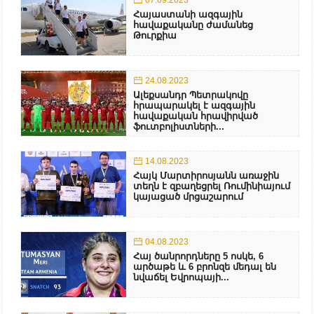
07.09.2023
Հայաստանի ազգային
հավաքականը ժամանեց
Թուրքիա
24.08.2023
Ալեքսանդր Պետրակովը
հրապարակել է ազգային
հավաքական հրավիրված
ֆուտբոլիստների...
14.08.2023
Հայկ Մարտիրոսյանն առաջին
տեղն է զբաղեցրել Ռումինիայում
կայացած մրցաշարում
04.08.2023
Հայ ծանրորդները 5 ոսկե, 6
արծաթե և 6 բրոնզե մեդալ են
նվաճել Եվրոպայի...