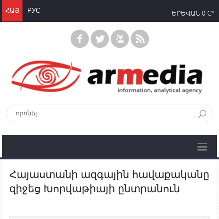
ՀԱՅ
РУС
ԵՐԵՎԱՆ
0 C°
Հայաստանի ազգային հավաքականը
զիջեց Խորվաթիայի ընտրանուն