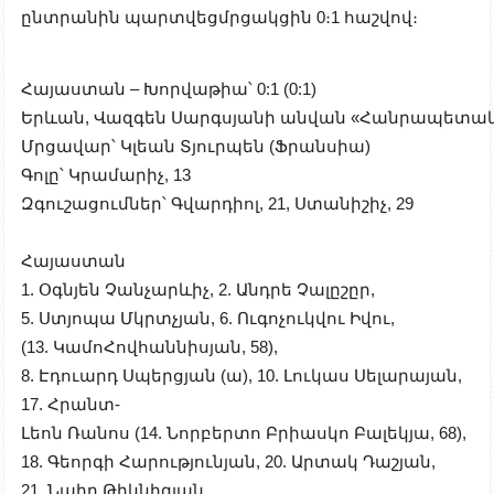
ընտրանին պարտվեցմրցակցին 0։1 հաշվով։
Հայաստան – Խորվաթիա
՝
0:1 (0:1)
Երևան,
Վազգեն
Սարգսյանի
անվան
«
Հանրապետա
Մրցավար՝
Կլե
ան
Տ
յ
ուրպ
ե
ն
(Ֆրանսիա)
Գոլը՝
Կրամարիչ, 13
Զգուշացումներ
՝ Գվարդիոլ, 21, Ստանիշիչ, 29
Հայաստան
1. Օգնյեն Չանչարևիչ, 2. Անդրե Չալըշըր,
5. Ստյոպա Մկրտչյան, 6. Ուգոչուկվու Իվու,
(13. ԿամոՀովհաննիսյան, 58),
8. Էդուարդ Սպերցյան (ա), 10. Լուկաս Սելարայան,
17. Հրանտ-
Լեոն Ռանոս (14. Նորբերտո Բրիասկո Բալեկյա, 68),
18. Գեորգի Հարությունյան, 20. Արտակ Դաշյան,
21. Նաիր Թիկնիզյան,