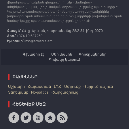
վերահրապարակման դեպքում հղումը «Արմեդիա»
հազար 417 արցախցի
տեղեկատվական, վերլուծական գործակալությանը պարտադիր է:
Կայքում արտահայտված կարծիքները կարող են չհամընկնել
խմբագրության տեսակետների հետ: Գովազդների բովանդակության
համար կայքը պատասխանատվություն չի կրում:
Հասցե՝
ՀՀ ք. Երևան, Վարդանանց 28/2-34, ինդ. 0070
Հեռ.՝
+374 10 537259
Էլ-փոստ՝
info@armedia.am
Գլխավոր էջ
Մեր մասին
Գործընկերներ
Գովազդ կայքում
ԲԱԺԻՆՆԵՐ
Աշխարհ
Հայաստան
ԼՂՀ
Սփյուռք
Վերլուծություն
Տեղեկանք
No-politics
Հարցազրույց
ՀԵՏԵՎԵՔ ՄԵԶ