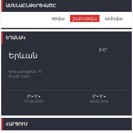
Մեր երկրները միևնույն մարտահրավերներն
ԱՄԵՆԱԸՆԹԵՐՑՎԱԾԸ
ունեն. կիպրոսցի խորհրդարանականը՝ Ալեն
Սիմոնյանին
օրվա
շաբաթվա
ամսվա
12:00
02.10.2023
Ֆրանսիայի ԱԳ նախարարը կայցելի Հայաստան
ԵՂԱՆԱԿ
11:30
02.10.2023
Սամվել Շահրամանյանն ու մի խումբ
0 C°
պատասխանատուներ կմնան ԼՂ-ում՝ մինչև
Երևան
որոնողափրկարարական աշխատանքների
ավարտը
Խոնավություն՝ %
11:03
02.10.2023
Քամի՝ կմ/ժ
ՄԱԿ-ի առաքելությունը շատ, շատ, շատ օգտակար
է Արցախի անապատում. Ժան-Քրիստոֆ Բյուսոն
10:43
02.10.2023
0°
0°
0°
0°
Ադրբեջանի փոխվարչապետն այսօր կմեկնի
07.08.2026
08.08.2026
Ստեփանակերտ
10:07
02.10.2023
Սենատոր Գարի Փիթերսը ներկայացրել է
ՀԱՐՑՈՒՄ
օրինագիծ, որն արգելում է ԱՄՆ օգնությունն
Ադրբեջանին