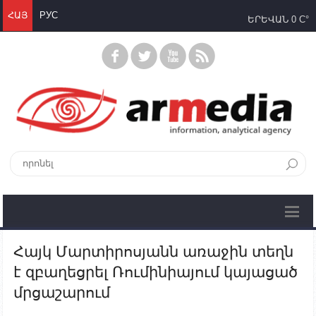
ՀԱՅ
РУС
ԵՐԵՎԱՆ
0 C°
Հայկ Մարտիրոսյանն առաջին տեղն
է զբաղեցրել Ռումինիայում կայացած
մրցաշարում