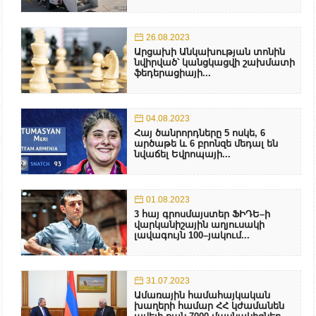
26.08.2023
Արցախի Անկախության տոնին
նվիրված՝ կանցկացվի շախմատի
ֆեդերացիայի...
04.08.2023
Հայ ծանրորդները 5 ոսկե, 6
արծաթե և 6 բրոնզե մեդալ են
նվաճել Եվրոպայի...
01.08.2023
3 հայ գրոսմայստեր ՖԻԴԵ–ի
վարկանիշային աղյուսակի
լավագույն 100–յակում...
31.07.2023
Ամառային համահայկական
խաղերի համար ՀՀ կժամանեն