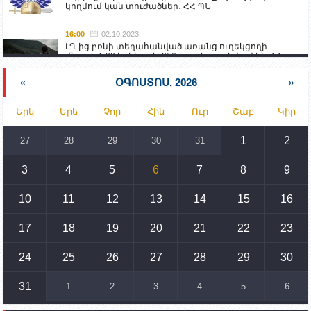
կողմում կան տուժածներ․ ՀՀ ՊՆ
16:00
02.10.2023
ԼՂ-ից բռնի տեղահանված առանց ուղեկցողի
մնացած 20 երեխա և 216 տարեց գտնվում են ՀՀ
աշխատանքի և սոցիալական հարցերի
նախարարության հոգածության ներքո
«
ՕԳՈՍՏՈՍ, 2026
»
15:30
02.10.2023
Երկ
Երե
Չոր
Հին
Ուր
Շաբ
Կիր
Իրանը կողմ է տարածաշրջանի համար շահավետ
տրանսպորտային հաղորդակցությունների
զարգացմանը, սակայն ոչ՝ միջազգային
1
2
27
28
29
30
31
սահմանների փոփոխությանը
3
4
5
6
7
8
9
15:10
02.10.2023
Պետք է միջոցներ ձեռնարկել Ադրբեջանի կողմից
սպառնալիքները կասեցնելու համար. իսպանացի
10
11
12
13
14
15
16
պատգամավորը Գորիսում է
17
18
19
20
21
22
23
14:54
02.10.2023
Ադրբեջանի ԶՈՒ-ն կրակ է բացել Կութի հատվածում
տեղակայված հայկական դիրքերի անձնակազմի
24
25
26
27
28
29
30
համար սնունդ տեղափոխող մեքենայի
ուղղությամբ
31
1
2
3
4
5
6
14:46
02.10.2023