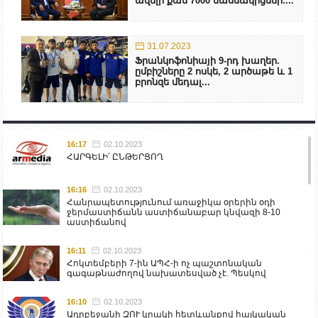
ավելի քան 7000 մասնակիցներ....
31.07.2023
Ֆրանկոֆոնիայի 9-րդ խաղեր.
ըմբիշները 2 ոսկե, 2 արծաթե և 1
բրոնզե մեդալ...
16:17
02.10.2023
ՀԱՐԳԵԼԻ՛ ԸՆԹԵՐՑՈՂ
16:16
02.10.2023
Հանրապետությունում առաջիկա օրերին օդի
ջերմաստիճանն աստիճանաբար կնվազի 8-10
աստիճանով
16:11
02.10.2023
Հոկտեմբերի 7-ին ԱՊՀ-ի ոչ պաշտոնական
գագաթնաժողով նախատեսված չէ. Պեսկով
16:10
02.10.2023
Ադրբեջանի ԶՈՒ կրակի հետևանքով հայկական