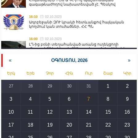
գագաթնաժողով նախատեսված չէ. Պեսկով
16:10
02.10.2023
Ադրբեջանի ԶՈՒ կրակի հետևանքով հայկական
կողմում կան տուժածներ․ ՀՀ ՊՆ
16:00
02.10.2023
ԼՂ-ից բռնի տեղահանված առանց ուղեկցողի
մնացած 20 երեխա և 216 տարեց գտնվում են ՀՀ
աշխատանքի և սոցիալական հարցերի
նախարարության հոգածության ներքո
«
ՕԳՈՍՏՈՍ, 2026
»
15:30
02.10.2023
Երկ
Երե
Չոր
Հին
Ուր
Շաբ
Կիր
Իրանը կողմ է տարածաշրջանի համար շահավետ
տրանսպորտային հաղորդակցությունների
զարգացմանը, սակայն ոչ՝ միջազգային
1
2
27
28
29
30
31
սահմանների փոփոխությանը
3
4
5
6
7
8
9
15:10
02.10.2023
Պետք է միջոցներ ձեռնարկել Ադրբեջանի կողմից
սպառնալիքները կասեցնելու համար. իսպանացի
10
11
12
13
14
15
16
պատգամավորը Գորիսում է
17
18
19
20
21
22
23
14:54
02.10.2023
Ադրբեջանի ԶՈՒ-ն կրակ է բացել Կութի հատվածում
տեղակայված հայկական դիրքերի անձնակազմի
24
25
26
27
28
29
30