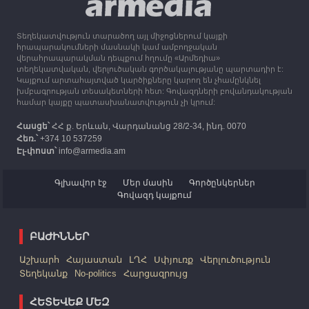
ստեռլինգ կհատկացնի՝ աջակցելու Լեռնային
Ղարաբաղից բռնի տեղահանվածներին
Տեղեկատվություն տարածող այլ միջոցներում կայքի
12:25
30.09.2023
հրապարակումների մասնակի կամ ամբողջական
Հայաստան է ժամանել բռնի տեղահանված 100
վերահրապարակման դեպքում հղումը «Արմեդիա»
հազար 417 արցախցի
տեղեկատվական, վերլուծական գործակալությանը պարտադիր է:
Կայքում արտահայտված կարծիքները կարող են չհամընկնել
խմբագրության տեսակետների հետ: Գովազդների բովանդակության
համար կայքը պատասխանատվություն չի կրում:
Հասցե՝
ՀՀ ք. Երևան, Վարդանանց 28/2-34, ինդ. 0070
Հեռ.՝
+374 10 537259
Էլ-փոստ՝
info@armedia.am
Գլխավոր էջ
Մեր մասին
Գործընկերներ
Գովազդ կայքում
ԲԱԺԻՆՆԵՐ
Աշխարհ
Հայաստան
ԼՂՀ
Սփյուռք
Վերլուծություն
Տեղեկանք
No-politics
Հարցազրույց
ՀԵՏԵՎԵՔ ՄԵԶ