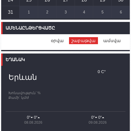
համար սնունդ տեղափոխող մեքենայի
ուղղությամբ
31
1
2
3
4
5
6
14:46
02.10.2023
Մեր երկրները միևնույն մարտահրավերներն
ԱՄԵՆԱԸՆԹԵՐՑՎԱԾԸ
ունեն. կիպրոսցի խորհրդարանականը՝ Ալեն
Սիմոնյանին
օրվա
շաբաթվա
ամսվա
12:00
02.10.2023
Ֆրանսիայի ԱԳ նախարարը կայցելի Հայաստան
ԵՂԱՆԱԿ
11:30
02.10.2023
Սամվել Շահրամանյանն ու մի խումբ
0 C°
պատասխանատուներ կմնան ԼՂ-ում՝ մինչև
Երևան
որոնողափրկարարական աշխատանքների
ավարտը
Խոնավություն՝ %
11:03
02.10.2023
Քամի՝ կմ/ժ
ՄԱԿ-ի առաքելությունը շատ, շատ, շատ օգտակար
է Արցախի անապատում. Ժան-Քրիստոֆ Բյուսոն
10:43
02.10.2023
0°
0°
0°
0°
Ադրբեջանի փոխվարչապետն այսօր կմեկնի
08.08.2026
09.08.2026
Ստեփանակերտ