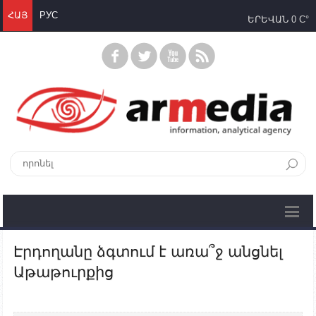
ՀԱՅ
РУС
ԵՐԵՎԱՆ
0 C°
Էրդողանը ձգտում է առա՞ջ անցնել
Աթաթուրքից