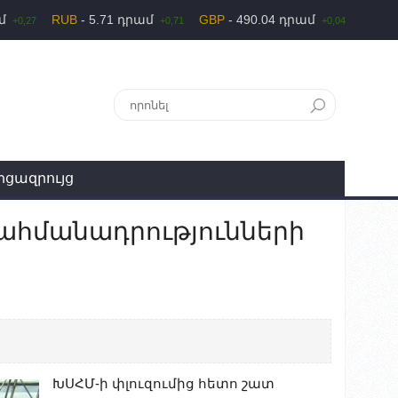
ամ
RUB
- 5.71 դրամ
GBP
- 490.04 դրամ
+0,27
+0,71
+0,04
րցազրույց
հմանադրությունների
ԽՍՀՄ-ի փլուզումից հետո շատ