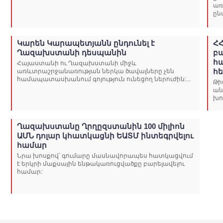
առ
ըն
Կարեն Կարապետյանն ընդունել է
Հ
Ղազախստանի դեսպանին
բ
հ
Հայաստանի ու Ղազախստանի միջև
հ
առևտրաշրջանառության ներկա ծավալները չեն
համապատասխանում գոյություն ունեցող ներուժին:...
Թի
ան
խո
Ղազախստանը Ղրղըզստանին 100 միլիոն
ԱՄՆ դոլար կհատկացնի ԵԱՏՄ ինտեգրվելու
համար
Նրա խոսքով՝ գումարը մասնավորապես հատկացվում
է երկրի մաքսային ենթակառուցվածքը բարելավելու
համար: