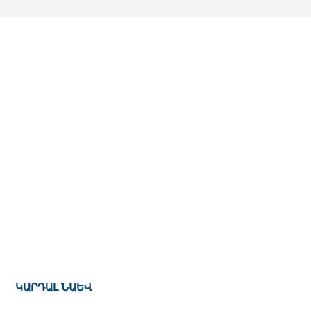
ԿԱՐԴԱԼ ՆԱԵՎ