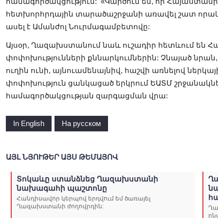
համագործակցություն: «Կարծում եմ, որ Հայաստ
հետխորհրդային տարածաշրջանի առավել շատ որակա
ասել է Ամանժոլ Նուրմագամբետովը:
Այսօր, Ղազախստանում նաև ուշադիր հետևում են
փոփոխությունների քննարկումներին: Չնայած նրան,
ուղին ունի, այնուամենայնիվ, հաշվի առնելով ներկ
փոփոխություն ցանկացած երկրում ԵԱՏՄ շրջանակներ
համագործակցության զարգացման վրա:
In English
На русском
ԱՅԼ ՆՅՈՒԹԵՐ ԱՅՍ ԹԵՄԱՅՈՎ
Տոկաևը ստանձնեց Ղազախստանի
Ղ
նախագահի պաշտոնը
ն
հա
Հանդիսավոր կերպով երդվում եմ ծառայել
Ղազախստանի ժողովրդին:
Ղա
ըն