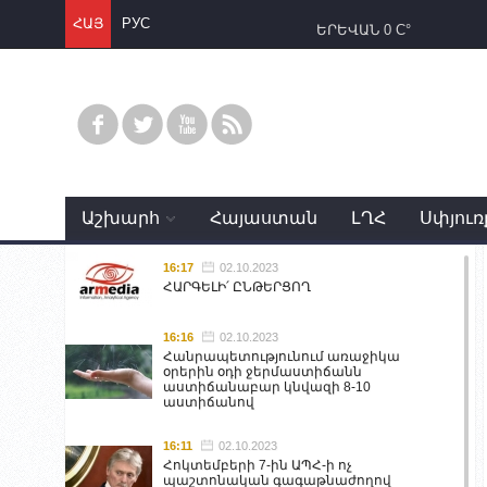
ՀԱՅ
РУС
ԵՐԵՎԱՆ
0 C°
Աշխարհ
Հայաստան
ԼՂՀ
Սփյուռ
16:17
02.10.2023
ՀԱՐԳԵԼԻ՛ ԸՆԹԵՐՑՈՂ
16:16
02.10.2023
Հանրապետությունում առաջիկա
օրերին օդի ջերմաստիճանն
աստիճանաբար կնվազի 8-10
աստիճանով
16:11
02.10.2023
Հոկտեմբերի 7-ին ԱՊՀ-ի ոչ
պաշտոնական գագաթնաժողով