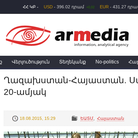
USD
- 396.02 դրամ
EUR
- 431.27 դր
ՀՀ ԿԲ -
+0,02
ք
Վերլուծություն
Տեղեկանք
No-politics
Հա
Ղազախստան-Հայաստան. Սա
20-ամյակ
18.08.2015, 15:29
ԵԱՏՄ
,
Հայաստան