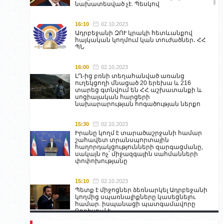
նախատեսված չէ. Պեսկով
16:10
02.10.2023
Ադրբեջանի ԶՈՒ կրակի հետևանքով
հայկական կողմում կան տուժածներ․ ՀՀ
ՊՆ
16:00
02.10.2023
ԼՂ-ից բռնի տեղահանված առանց
ուղեկցողի մնացած 20 երեխա և 216
տարեց գտնվում են ՀՀ աշխատանքի և
սոցիալական հարցերի
նախարարության հոգածության ներքո
15:30
02.10.2023
Իրանը կողմ է տարածաշրջանի համար
շահավետ տրանսպորտային
հաղորդակցությունների զարգացմանը,
սակայն ոչ՝ միջազգային սահմանների
փոփոխությանը
15:10
02.10.2023
Պետք է միջոցներ ձեռնարկել Ադրբեջանի
կողմից սպառնալիքները կասեցնելու
համար. իսպանացի պատգամավորը
Գորիսում է