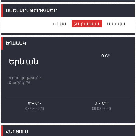
14:46
02.10.2023
Մեր երկրները միևնույն մարտահրավերներն
ԱՄԵՆԱԸՆԹԵՐՑՎԱԾԸ
ունեն. կիպրոսցի խորհրդարանականը՝ Ալեն
Սիմոնյանին
օրվա
շաբաթվա
ամսվա
12:00
02.10.2023
Ֆրանսիայի ԱԳ նախարարը կայցելի Հայաստան
ԵՂԱՆԱԿ
11:30
02.10.2023
Սամվել Շահրամանյանն ու մի խումբ
0 C°
պատասխանատուներ կմնան ԼՂ-ում՝ մինչև
Երևան
որոնողափրկարարական աշխատանքների
ավարտը
Խոնավություն՝ %
11:03
02.10.2023
Քամի՝ կմ/ժ
ՄԱԿ-ի առաքելությունը շատ, շատ, շատ օգտակար
է Արցախի անապատում. Ժան-Քրիստոֆ Բյուսոն
10:43
02.10.2023
0°
0°
0°
0°
Ադրբեջանի փոխվարչապետն այսօր կմեկնի
08.08.2026
09.08.2026
Ստեփանակերտ
10:07
02.10.2023
Սենատոր Գարի Փիթերսը ներկայացրել է
ՀԱՐՑՈՒՄ
օրինագիծ, որն արգելում է ԱՄՆ օգնությունն