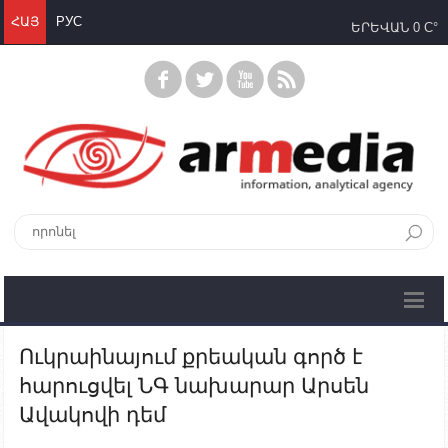
ՀԱՅ
РУС
ԵՐԵՎԱՆ
0 C°
Ուկրաինայում քրեական գործ է
հարուցվել ՆԳ նախարար Արսեն
Ավակովի դեմ