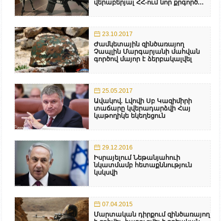
վերաբերյալ ՀՀ-ում նոր քրգործ...
23.10.2017
Ժամկետային զինծառայող
Չապլին Մարգարյանի մահվան
գործով մայոր է ձերբակալվել
25.05.2017
Ավակով. Լվովի Սբ Կազիմիրի
տաճարը կվերադարձվի Հայ
կաթողիկե եկեղեցուն
29.12.2016
Իսրայելում Նեթանյահուի
նկատմամբ հետաքննություն
կսկսվի
07.04.2015
Մարտական դիրքում զինծառայող