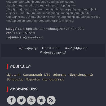
հրապարակումների մասնակի կամ ամբողջական
Հայաստան է ժամանել բռնի տեղահանված 100
վերահրապարակման դեպքում հղումը «Արմեդիա»
հազար 417 արցախցի
տեղեկատվական, վերլուծական գործակալությանը պարտադիր է:
Կայքում արտահայտված կարծիքները կարող են չհամընկնել
խմբագրության տեսակետների հետ: Գովազդների բովանդակության
համար կայքը պատասխանատվություն չի կրում:
Հասցե՝
ՀՀ ք. Երևան, Վարդանանց 28/2-34, ինդ. 0070
Հեռ.՝
+374 10 537259
Էլ-փոստ՝
info@armedia.am
Գլխավոր էջ
Մեր մասին
Գործընկերներ
Գովազդ կայքում
ԲԱԺԻՆՆԵՐ
Աշխարհ
Հայաստան
ԼՂՀ
Սփյուռք
Վերլուծություն
Տեղեկանք
No-politics
Հարցազրույց
ՀԵՏԵՎԵՔ ՄԵԶ