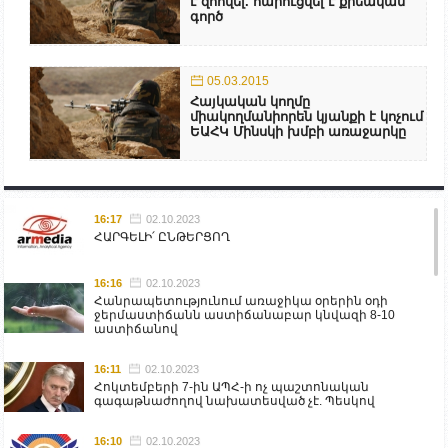
է զոհվել. հարուցվել է քրեական
գործ
05.03.2015
Հայկական կողմը
միակողմանիորեն կյանքի է կոչում
ԵԱՀԿ Մինսկի խմբի առաջարկը
16:17
02.10.2023
ՀԱՐԳԵԼԻ՛ ԸՆԹԵՐՑՈՂ
16:16
02.10.2023
Հանրապետությունում առաջիկա օրերին օդի
ջերմաստիճանն աստիճանաբար կնվազի 8-10
աստիճանով
16:11
02.10.2023
Հոկտեմբերի 7-ին ԱՊՀ-ի ոչ պաշտոնական
գագաթնաժողով նախատեսված չէ. Պեսկով
16:10
02.10.2023