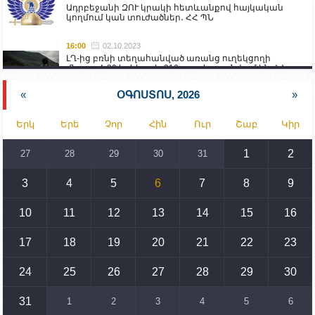
Ադրբեջանի ԶՈՒ կրակի հետևանքով հայկական
կողմում կան տուժածներ․ ՀՀ ՊՆ
16:00
02.10.2023
ԼՂ-ից բռնի տեղահանված առանց ուղեկցողի
մնացած 20 երեխա և 216 տարեց գտնվում են ՀՀ
աշխատանքի և սոցիալական հարցերի
նախարարության հոգածության ներքո
«
ՕԳՈՍՏՈՍ, 2026
»
15:30
02.10.2023
Երկ
Երե
Չոր
Հին
Ուր
Շաբ
Կիր
Իրանը կողմ է տարածաշրջանի համար շահավետ
տրանսպորտային հաղորդակցությունների
զարգացմանը, սակայն ոչ՝ միջազգային
1
2
27
28
29
30
31
սահմանների փոփոխությանը
3
4
5
6
7
8
9
15:10
02.10.2023
Պետք է միջոցներ ձեռնարկել Ադրբեջանի կողմից
սպառնալիքները կասեցնելու համար. իսպանացի
10
11
12
13
14
15
16
պատգամավորը Գորիսում է
17
18
19
20
21
22
23
14:54
02.10.2023
Ադրբեջանի ԶՈՒ-ն կրակ է բացել Կութի հատվածում
տեղակայված հայկական դիրքերի անձնակազմի
24
25
26
27
28
29
30
համար սնունդ տեղափոխող մեքենայի
ուղղությամբ
31
1
2
3
4
5
6